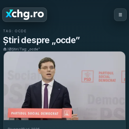
TAG:
OCDE
Știri despre „
ocde
”
/
Știri
/
Tag: „
ocde
”