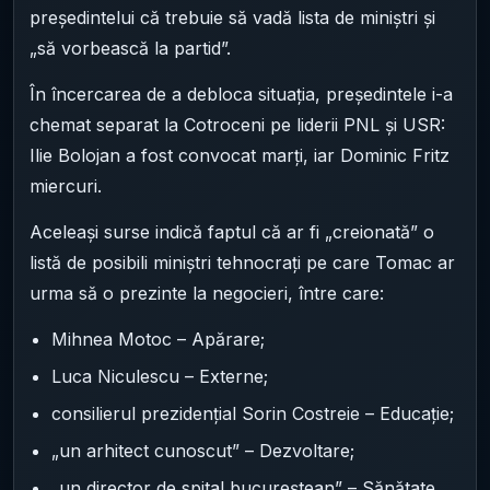
președintelui că trebuie să vadă lista de miniștri și
„să vorbească la partid”.
În încercarea de a debloca situația, președintele i-a
chemat separat la Cotroceni pe liderii PNL și USR:
Ilie Bolojan a fost convocat marți, iar Dominic Fritz
miercuri.
Aceleași surse indică faptul că ar fi „creionată” o
listă de posibili miniștri tehnocrați pe care Tomac ar
urma să o prezinte la negocieri, între care:
Mihnea Motoc – Apărare;
Luca Niculescu – Externe;
consilierul prezidențial Sorin Costreie – Educație;
„un arhitect cunoscut” – Dezvoltare;
„un director de spital bucureștean” – Sănătate.