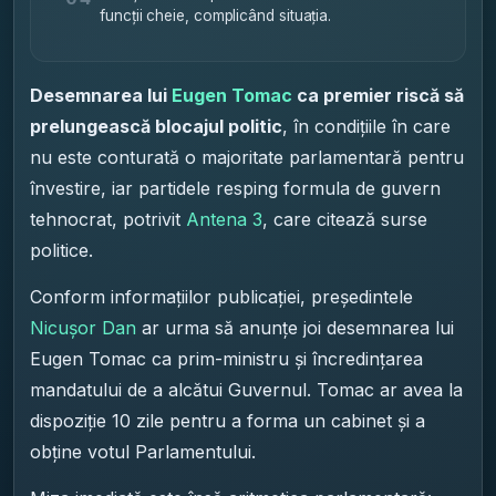
funcții cheie, complicând situația.
Desemnarea lui
Eugen Tomac
ca premier riscă să
prelungească blocajul politic
, în condițiile în care
nu este conturată o majoritate parlamentară pentru
învestire, iar partidele resping formula de guvern
tehnocrat, potrivit
Antena 3
, care citează surse
politice.
Conform informațiilor publicației, președintele
Nicușor Dan
ar urma să anunțe joi desemnarea lui
Eugen Tomac ca prim-ministru și încredințarea
mandatului de a alcătui Guvernul. Tomac ar avea la
dispoziție 10 zile pentru a forma un cabinet și a
obține votul Parlamentului.