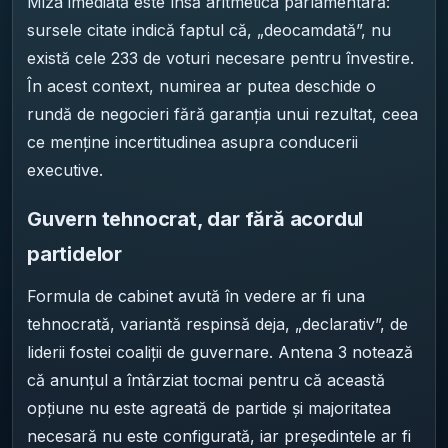
Miza imediată este însă aritmetica parlamentară:
sursele citate indică faptul că, „deocamdată”, nu
există cele 233 de voturi necesare pentru învestire.
În acest context, numirea ar putea deschide o
rundă de negocieri fără garanția unui rezultat, ceea
ce menține incertitudinea asupra conducerii
executive.
Guvern tehnocrat, dar fără acordul
partidelor
Formula de cabinet avută în vedere ar fi una
tehnocrată, variantă respinsă deja, „declarativ”, de
liderii fostei coaliții de guvernare. Antena 3 notează
că anunțul a întârziat tocmai pentru că această
opțiune nu este agreată de partide și majoritatea
necesară nu este configurată, iar președintele ar fi