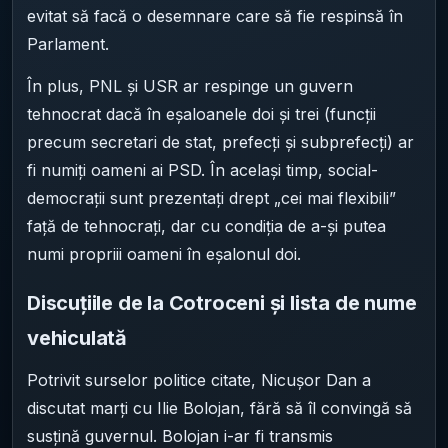
evitat să facă o desemnare care să fie respinsă în
Parlament.
În plus, PNL și USR ar respinge un guvern
tehnocrat dacă în eșaloanele doi și trei (funcții
precum secretari de stat, prefecți și subprefecți) ar
fi numiți oameni ai PSD. În același timp, social-
democrații sunt prezentați drept „cei mai flexibili”
față de tehnocrați, dar cu condiția de a-și putea
numi propriii oameni în eșalonul doi.
Discuțiile de la Cotroceni și lista de nume
vehiculată
Potrivit surselor politice citate, Nicușor Dan a
discutat marți cu Ilie Bolojan, fără să îl convingă să
susțină guvernul. Bolojan i-ar fi transmis