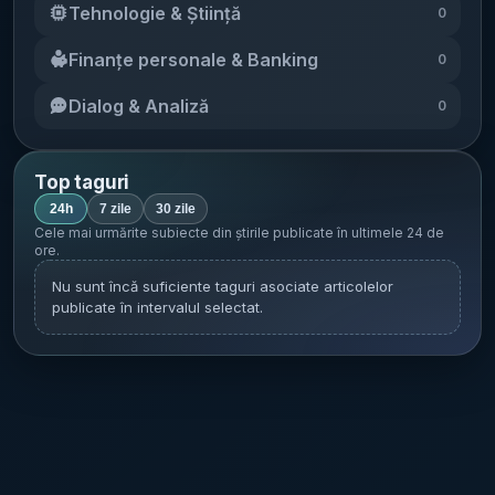
Tehnologie & Știință
0
Finanțe personale & Banking
0
Dialog & Analiză
0
Top taguri
24h
7 zile
30 zile
Cele mai urmărite subiecte din știrile publicate în
ultimele 24 de
ore
.
Nu sunt încă suficiente taguri asociate articolelor
publicate în intervalul selectat.