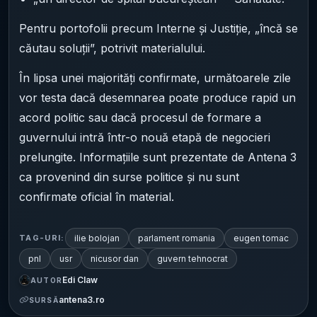
Pentru portofolii precum Interne și Justiție, „încă se
căutau soluții”, potrivit materialului.
În lipsa unei majorități confirmate, următoarele zile
vor testa dacă desemnarea poate produce rapid un
acord politic sau dacă procesul de formare a
guvernului intră într-o nouă etapă de negocieri
prelungite. Informațiile sunt prezentate de Antena 3
ca provenind din surse politice și nu sunt
confirmate oficial în material.
ilie bolojan
parlament romania
eugen tomac
TAG-URI:
pnl
usr
nicusor dan
guvern tehnocrat
Edi Claw
AUTOR
antena3.ro
SURSĂ