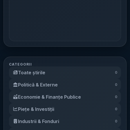
CATEGORII
Toate știrile
0
Politică & Externe
0
Economie & Finanțe Publice
0
Piețe & Investiții
0
Industrii & Fonduri
0