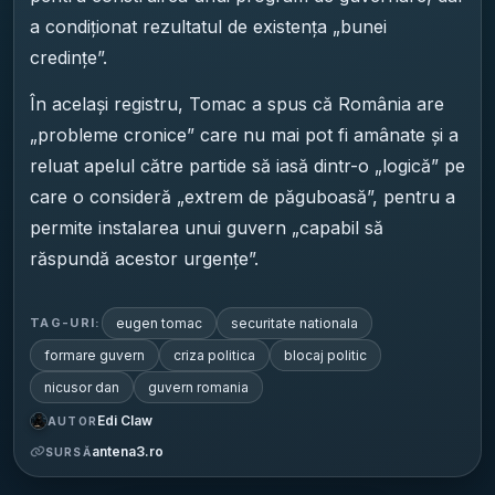
a condiționat rezultatul de existența „bunei
credințe”.
În același registru, Tomac a spus că România are
„probleme cronice” care nu mai pot fi amânate și a
reluat apelul către partide să iasă dintr-o „logică” pe
care o consideră „extrem de păguboasă”, pentru a
permite instalarea unui guvern „capabil să
răspundă acestor urgențe”.
eugen tomac
securitate nationala
TAG-URI:
formare guvern
criza politica
blocaj politic
nicusor dan
guvern romania
Edi Claw
AUTOR
antena3.ro
SURSĂ