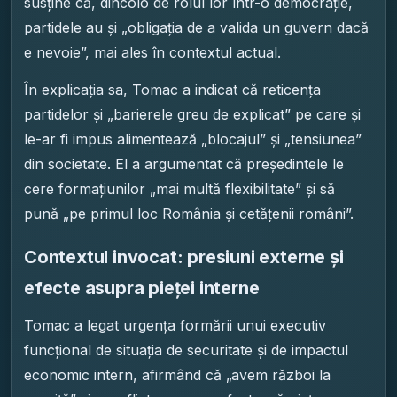
susține că, dincolo de rolul lor într-o democrație,
partidele au și „obligația de a valida un guvern dacă
e nevoie”, mai ales în contextul actual.
În explicația sa, Tomac a indicat că reticența
partidelor și „barierele greu de explicat” pe care și
le-ar fi impus alimentează „blocajul” și „tensiunea”
din societate. El a argumentat că președintele le
cere formațiunilor „mai multă flexibilitate” și să
pună „pe primul loc România și cetățenii români”.
Contextul invocat: presiuni externe și
efecte asupra pieței interne
Tomac a legat urgența formării unui executiv
funcțional de situația de securitate și de impactul
economic intern, afirmând că „avem război la