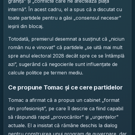
graniță” și „conflicte care ne afectează piața
internă”. În acest cadru, el a spus că a discutat cu
toate partidele pentru a găsi „consensul necesar”
ieșirii din blocaj.
Totodată, premierul desemnat a susținut că „niciun
român nu e vinovat” că partidele „se uită mai mult
spre anul electoral 2028 decât spre ce se întâmplă
azi”, sugerând că negocierile sunt influențate de
calcule politice pe termen mediu.
Ce propune Tomac și ce cere partidelor
Tomac a afirmat că a propus un cabinet „format
din profesioniști”, pe care îl descrie ca fiind capabil
să răspundă rapid „provocărilor” și „urgențelor”
actuale. El a insistat că rămâne deschis la dialog
pentru construirea unui program de guvernare, dar