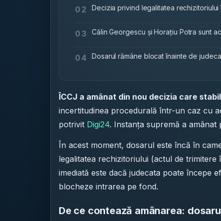
Decizia privind legalitatea rechizitoriulu
02
Călin Georgescu și Horațiu Potra sunt acu
03
Dosarul rămâne blocat înainte de judecat
04
ÎCCJ a amânat din nou decizia care stabi
incertitudinea procedurală într-un caz cu acu
potrivit
Digi24
. Instanța supremă a amânat p
În acest moment, dosarul este încă în camer
legalitatea rechizitoriului (actul de trimiter
imediată este dacă judecata poate începe 
blocheze intrarea pe fond.
De ce contează amânarea: dosarul