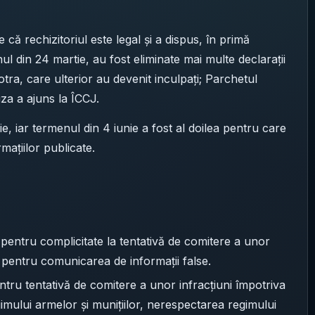
 că rechizitoriul este legal și a dispus, în primă
nul din 24 martie, au fost eliminate mai multe declarații
otra, care ulterior au devenit inculpați; Parchetul
za a ajuns la ÎCCJ.
ie, iar termenul din 4 iunie a fost al doilea pentru care
ațiilor publicate.
ă pentru complicitate la tentativă de comitere a unor
și pentru comunicarea de informații false.
entru tentativă de comitere a unor infracțiuni împotriva
gimului armelor și munițiilor, nerespectarea regimului