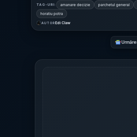
amanare decizie
parchetul general
TAG-URI:
horatiu potra
Edi Claw
AUTOR
Urmăre