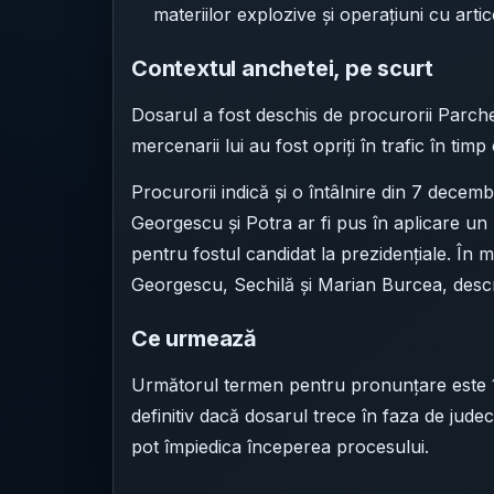
materiilor explozive și operațiuni cu arti
Contextul anchetei, pe scurt
Dosarul a fost deschis de procurorii Parch
mercenarii lui au fost opriți în trafic în tim
Procurorii indică și o întâlnire din 7 decemb
Georgescu și Potra ar fi pus în aplicare un
pentru fostul candidat la prezidențiale. În m
Georgescu, Sechilă și Marian Burcea, descr
Ce urmează
Următorul termen pentru pronunțare este 19
definitiv dacă dosarul trece în faza de ju
pot împiedica începerea procesului.