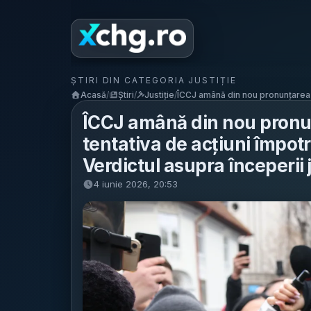
ȘTIRI DIN CATEGORIA JUSTIȚIE
Acasă
/
Știri
/
Justiție
/
ÎCCJ amână din nou pronunțarea î
ÎCCJ amână din nou pronun
tentativa de acțiuni împotr
Verdictul asupra începerii j
4 iunie 2026, 20:53