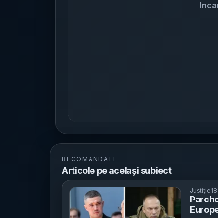
Inca
RECOMANDATE
Articole pe același subiect
Justiție
18
Parche
Europe