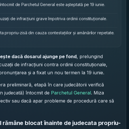
i întocmit de Parchetul General este așteptată pe 19 iunie.
zați de infracțiuni grave împotriva ordinii constituționale.
a propriu-zisă din cauza contestațiilor și amânărilor repetate.
lește dacă dosarul ajunge pe fond
, prelungind
zații de infracțiuni contra ordinii constituționale,
ronunțarea și a fixat un nou termen la 19 iunie.
a preliminară, etapă în care judecătorii verifică
e în judecată) întocmit de
Parchetul General
. Miza
efectiv sau dacă apar probleme de procedură care să
 rămâne blocat înainte de judecata propriu-