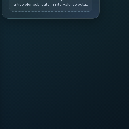
articolelor publicate în intervalul selectat.