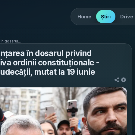
Home
Știri
Drive
n dosarul...
țarea în dosarul privind
iva ordinii constituționale -
udecății, mutat la 19 iunie