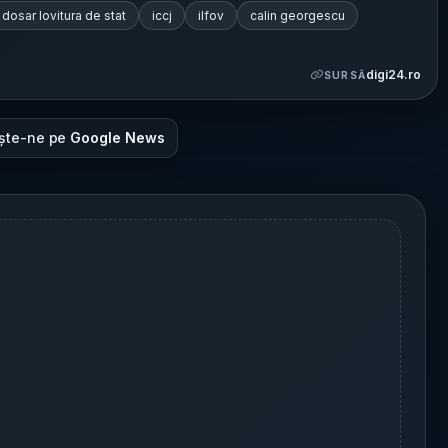
dosar lovitura de stat
iccj
ilfov
calin georgescu
digi24.ro
SURSĂ
ște-ne pe
Google News