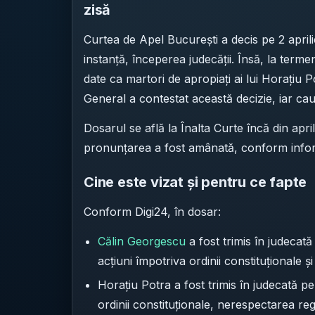
zisă
Curtea de Apel București a decis pe 2 aprilie
instanță, începerea judecății. Însă, la terme
date ca martori de apropiați ai lui Horațiu P
General a contestat această decizie, iar cau
Dosarul se află la Înalta Curte încă din april
pronunțarea a fost amânată, conform inform
Cine este vizat și pentru ce fapte
Conform Digi24, în dosar:
Călin Georgescu
a fost trimis în judecat
acțiuni împotriva ordinii constituționale 
Horațiu Potra a fost trimis în judecată p
ordinii constituționale, nerespectarea re