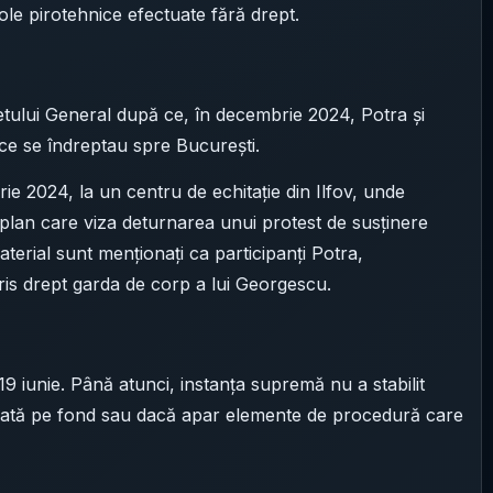
cole pirotehnice efectuate fără drept.
etului General după ce, în decembrie 2024, Potra și
p ce se îndreptau spre București.
rie 2024, la un centru de echitație din Ilfov, unde
 plan care viza deturnarea unui protest de susținere
aterial sunt menționați ca participanți Potra,
is drept garda de corp a lui Georgescu.
 iunie. Până atunci, instanța supremă nu a stabilit
decată pe fond sau dacă apar elemente de procedură care