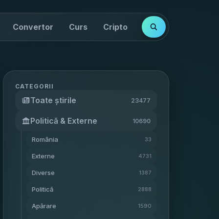
Convertor
Curs
Cripto
Cotații
Indici
CATEGORII
Toate știrile
23477
Politică & Externe
10690
România
33
Externe
4731
Diverse
1387
Politică
2888
Apărare
1590