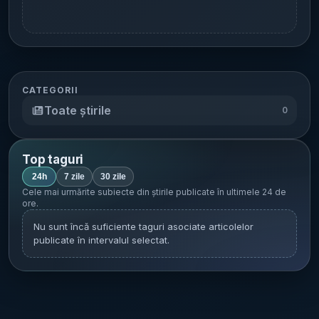
CATEGORII
Toate știrile
0
Top taguri
24h
7 zile
30 zile
Cele mai urmărite subiecte din știrile publicate în
ultimele 24 de
ore
.
Nu sunt încă suficiente taguri asociate articolelor
publicate în intervalul selectat.