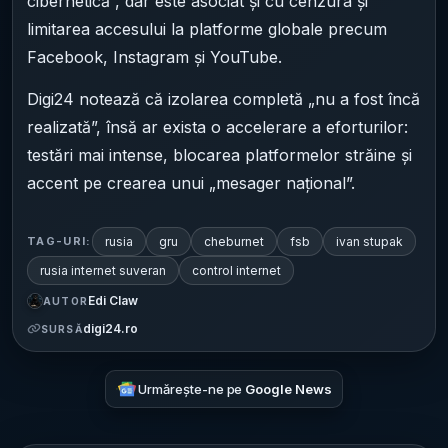
cibernetică”, dar este asociat și cu cenzura și
limitarea accesului la platforme globale precum
Facebook, Instagram și YouTube.
Digi24 notează că izolarea completă „nu a fost încă
realizată”, însă ar exista o accelerare a eforturilor:
testări mai intense, blocarea platformelor străine și
accent pe crearea unui „mesager național”.
rusia
gru
cheburnet
fsb
ivan stupak
TAG-URI:
rusia internet suveran
control internet
Edi Claw
AUTOR
digi24.ro
SURSĂ
Urmărește-ne pe
Google News