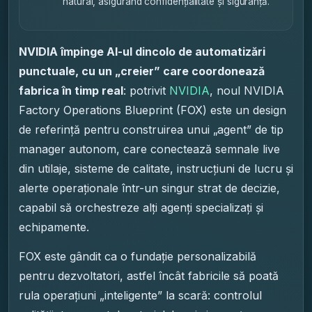
natural, asigurând confidențialitate și siguranță.
NVIDIA împinge AI-ul dincolo de automatizări
punctuale, cu un „creier” care coordonează
fabrica în timp real
: potrivit
NVIDIA
, noul NVIDIA
Factory Operations Blueprint (FOX) este un design
de referință pentru construirea unui „agent” de tip
manager autonom, care conectează semnale live
din utilaje, sisteme de calitate, instrucțiuni de lucru și
alerte operaționale într-un singur strat de decizie,
capabil să orchestreze alți agenți specializați și
echipamente.
FOX este gândit ca o fundație personalizabilă
pentru dezvoltatori, astfel încât fabricile să poată
rula operațiuni „inteligente” la scară: controlul