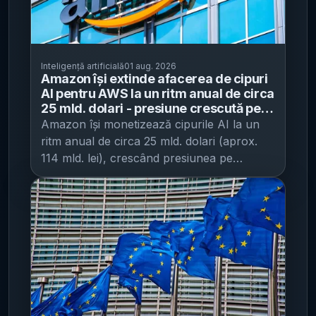
Inteligență artificială
01 aug. 2026
Amazon își extinde afacerea de cipuri
AI pentru AWS la un ritm anual de circa
25 mld. dolari - presiune crescută pe
Nvidia pe piața procesoarelor pentru
Amazon își monetizează cipurile AI la un
inteligență artificială
ritm anual de circa 25 mld. dolari (aprox.
114 mld. lei), crescând presiunea pe
dominația Nvidia în infrastructura pentru
inteligență artificială , potrivit Mediafax .
Indicatorul a fost comunicat odată cu
prezentarea rezultatelor financiare și
sugerează accelerarea cererii pentru
capacități de calcul dedicate AI. Miza
economică este dublă: pe de o parte,
Amazon își transformă investițiile în
proiectarea de procesoare într-o linie de