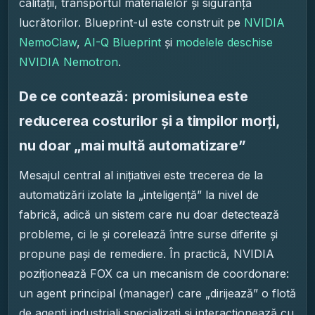
calității, transportul materialelor și siguranța
lucrătorilor. Blueprint-ul este construit pe
NVIDIA
NemoClaw
,
AI-Q Blueprint
și
modelele deschise
NVIDIA Nemotron
.
De ce contează: promisiunea este
reducerea costurilor și a timpilor morți,
nu doar „mai multă automatizare”
Mesajul central al inițiativei este trecerea de la
automatizări izolate la „inteligență” la nivel de
fabrică, adică un sistem care nu doar detectează
probleme, ci le și corelează între surse diferite și
propune pași de remediere. În practică, NVIDIA
poziționează FOX ca un mecanism de coordonare:
un agent principal (manager) care „dirijează” o flotă
de agenți industriali specializați și interacționează cu