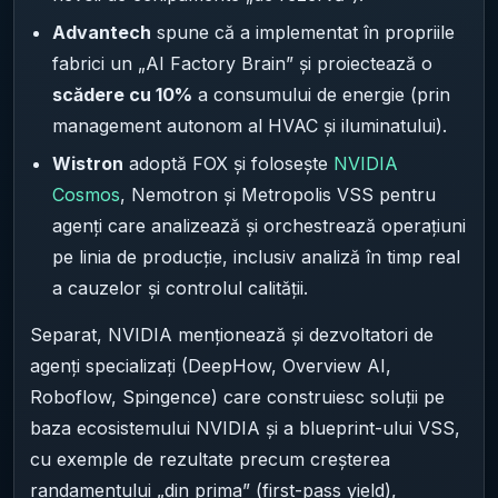
Advantech
spune că a implementat în propriile
fabrici un „AI Factory Brain” și proiectează o
scădere cu 10%
a consumului de energie (prin
management autonom al HVAC și iluminatului).
Wistron
adoptă FOX și folosește
NVIDIA
Cosmos
, Nemotron și Metropolis VSS pentru
agenți care analizează și orchestrează operațiuni
pe linia de producție, inclusiv analiză în timp real
a cauzelor și controlul calității.
Separat, NVIDIA menționează și dezvoltatori de
agenți specializați (DeepHow, Overview AI,
Roboflow, Spingence) care construiesc soluții pe
baza ecosistemului NVIDIA și a blueprint-ului VSS,
cu exemple de rezultate precum creșterea
randamentului „din prima” (first-pass yield),