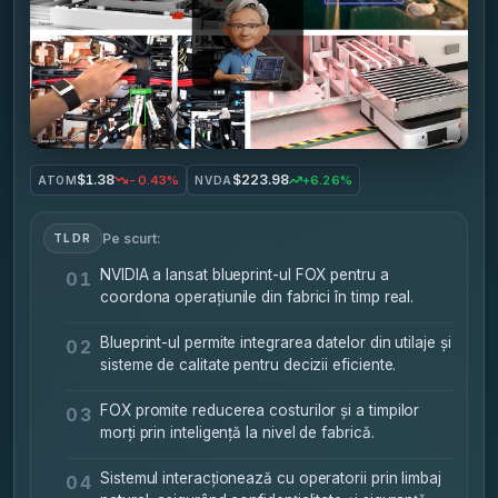
$1.38
$223.98
-0.43%
+6.26%
ATOM
NVDA
Pe scurt:
TLDR
NVIDIA a lansat blueprint-ul FOX pentru a
01
coordona operațiunile din fabrici în timp real.
Blueprint-ul permite integrarea datelor din utilaje și
02
sisteme de calitate pentru decizii eficiente.
FOX promite reducerea costurilor și a timpilor
03
morți prin inteligență la nivel de fabrică.
Sistemul interacționează cu operatorii prin limbaj
04