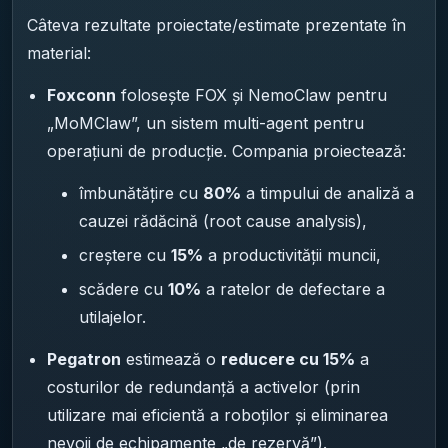
Câteva rezultate proiectate/estimate prezentate în
material:
Foxconn
folosește FOX și NemoClaw pentru
„MoMClaw”, un sistem multi-agent pentru
operațiuni de producție. Compania proiectează:
îmbunătățire cu
80%
a timpului de analiză a
cauzei rădăcină (root cause analysis),
creștere cu
15%
a productivității muncii,
scădere cu
10%
a ratelor de defectare a
utilajelor.
Pegatron
estimează o
reducere cu 15%
a
costurilor de redundanță a activelor (prin
utilizare mai eficientă a roboților și eliminarea
nevoii de echipamente „de rezervă”).