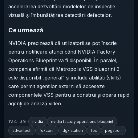
accelerarea dezvoltării modelelor de inspecție
vizuală și îmbunătățirea detectării defectelor.
Ce urmează
NVIDIA precizează că utilizatorii se pot înscrie
pentru notificare atunci când NVIDIA Factory
Operations Blueprint va fi disponibil. În paralel,
compania afirmă că Metropolis VSS blueprint 3
este disponibil „general” și include abilități (skills)
care permit agenților externi să acceseze
componentele VSS pentru a construi și opera rapid
agenți de analiză video.
nvidia
nvidia factory operations blueprint
TAG-URI:
advantech
foxconn
dgx station
fox
pegatron