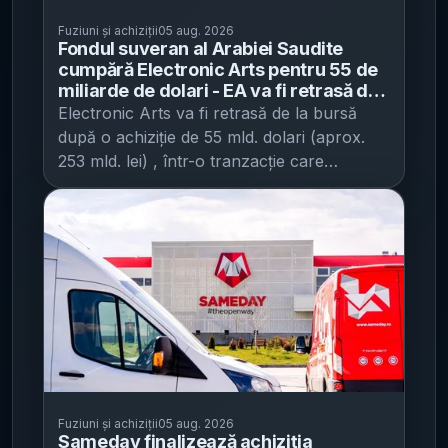
Fuziuni și achiziții
05 aug. 2026
Fondul suveran al Arabiei Saudite
cumpără Electronic Arts pentru 55 de
miliarde de dolari - EA va fi retrasă de
la bursă după aprobarea UE
Electronic Arts va fi retrasă de la bursă
după o achiziție de 55 mld. dolari (aprox.
253 mld. lei) , într-o tranzacție care
schimbă profilul de transparență și
raportare al unuia dintre cei mai mari
jucători din industria globală a jocurilor
video, potrivit HotNews . Acordul a fost
închis marți seara, după ce compania a
primit și ultimul aviz de reglementare
necesar: aprobarea Uniunii Europene,
obținută cu câteva zile înainte. Tranzacția
este descrisă ca una dintre cele mai mari
din istoria industriei jocurilor video și pune
capăt unei perioade de 36 de ani în care EA
Fuziuni și achiziții
05 aug. 2026
Sameday finalizează achiziția