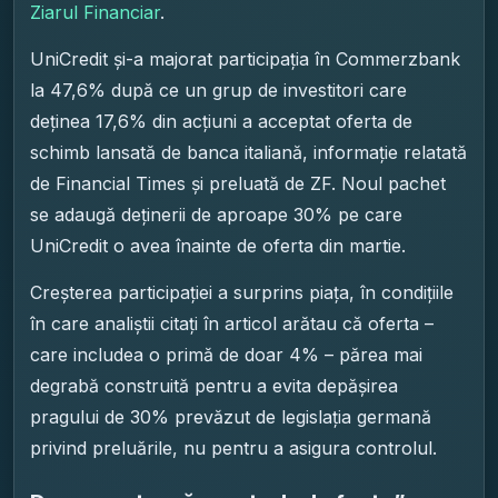
Ziarul Financiar
.
UniCredit și-a majorat participația în Commerzbank
la 47,6% după ce un grup de investitori care
deținea 17,6% din acțiuni a acceptat oferta de
schimb lansată de banca italiană, informație relatată
de Financial Times și preluată de ZF. Noul pachet
se adaugă deținerii de aproape 30% pe care
UniCredit o avea înainte de oferta din martie.
Creșterea participației a surprins piața, în condițiile
în care analiștii citați în articol arătau că oferta –
care includea o primă de doar 4% – părea mai
degrabă construită pentru a evita depășirea
pragului de 30% prevăzut de legislația germană
privind preluările, nu pentru a asigura controlul.