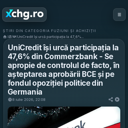
ȘTIRI DIN CATEGORIA FUZIUNI ȘI ACHIZIȚII
/
/
/
UniCredit își urcă participația la 47,6%...
UniCredit își urcă participația la
47,6% din Commerzbank - Se
apropie de controlul de facto, în
așteptarea aprobării BCE și pe
fondul opoziției politice din
Germania
8 iulie 2026, 22:08