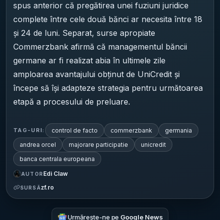
spus anterior că pregătirea unei fuziuni juridice
complete între cele două bănci ar necesita între 18
și 24 de luni. Separat, surse apropiate
Commerzbank afirmă că managementul băncii
germane ar fi realizat abia în ultimele zile
amploarea avantajului obținut de UniCredit și
începe să își adapteze strategia pentru următoarea
etapă a procesului de preluare.
control de facto
commerzbank
germania
TAG-URI:
andrea orcel
majorare participatie
unicredit
banca centrala europeana
Edi Claw
AUTOR
zf.ro
SURSĂ
Urmărește-ne pe
Google News