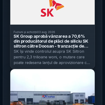
curierat din România prin reunirea
International (RBI) a trecut de nivelul minim
Unirea a raportat o pierdere netă de 236,7
Wilson, este cunoscută pentru titluri
infrastructurii și resurselor celor două
necesar pentru a prelua controlul, însă
milioane de lei, cu 18% peste nivelul din
precum „The Sims”, „Battlefield” și seria
companii. Integrarea urmărește extinderea
tranzacția nu este încă „închisă” din punct
2024. Compania este pe pierdere începând
„FIFA”.
[...]
acoperirii naționale și creșterea eficienței
de vedere juridic și de reglementare. Oferta,
cu 2017, potrivit datelor citate. Pe partea de
operaționale atât pentru clienți persoane
lansată la 14 mai 2026, vizează preluarea
bilanț, datoriile totale au ajuns la 1,8
fizice, cât și pentru companii. Companiile
controlului Addiko Bank în baza Legii
miliarde de lei în 2025, în creștere cu 8%
Fuziuni și achiziții
03 aug. 2026
spun că vor comunica pe parcurs
austriece privind ofertele publice de
SK Group aprobă vânzarea a 70,6%
față de 2024. La nivel operațional,
calendarul de integrare și eventualele
din producătorul de plăci de siliciu SK
preluare și era condiționată de obținerea
compania a avut un număr mediu de 3.787
modificări pentru clienți, pe măsură ce
siltron către Doosan - tranzacție de
acceptării pentru mai mult de 55% din
de salariați în 2025, cu 16 mai mulți decât în
circa 2,3 trilioane woni, cu posibila
procesul avansează. Ce aduc în „noua
SK își vinde controlul asupra SK Siltron
acțiuni. Până la termenul limită din 29 iulie
anul anterior. Consolidare prin fuziuni
preluare și a restului de 29,4%
companie” cele două rețele Sameday
pentru 2,3 trilioane woni, o mutare care
2026, RBI a obținut acceptări pentru
intragrup înainte de vânzare În paralel cu
operează în România, Ungaria și Bulgaria și
poate redesena lanțul de aprovizionare cu
56,16% din titluri. Ce urmează: condiții până
pregătirea tranzacției, Centrul Medical
oferă livrare door-to-door, plus livrare
plăci de siliciu de 300 mm. Potrivit IT之家 ,
în 14 mai 2027 și o „fereastră” pentru
Unirea a trecut printr-un proces de
printr-o rețea de peste 7.000 de lockere
consiliul de administrație al SK Group a
acționarii rămași Depășirea pragului de
consolidare internă, prin fuziuni prin
easybox. Compania are peste 17 ani de
aprobat pe 31 iulie (ora locală Coreea de
acceptare nu înseamnă finalizarea
absorbție care au transferat activele și
experiență și o echipă de aproximativ 5.000
Sud) vânzarea a 70,6% din producătorul
automată a tranzacției. Economica notează
pasivele mai multor entități către compania-
de angajați și parteneri, alături de o
de wafer-e (plăci de siliciu) SK Siltron către
că închiderea ofertei depinde de
mamă. La 31 decembrie 2023, ora 23:59, au
infrastructură digitală integrată. Cargus, cu
Doosan Group , într-o tranzacție evaluată
îndeplinirea unor condiții până la 14 mai
produs efecte juridice și contabile fuziunea
peste 30 de ani pe piața locală, are peste
la aproximativ 2,3 trilioane woni. SK Siltron
2027. Dacă acestea sunt îndeplinite, RBI va
prin absorbție dintre Centrul Medical