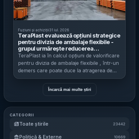
2.600 de angajați și colaboratori și
are a treia cea mai mare cotă pe piața
deține peste 55% din capitalul social al
Unirea (societate absorbantă) și opt firme
operează atât livrări la domiciliu, cât și
globală a wafer-elor de siliciu de 12 inch
Addiko. Pentru acționarii care nu au
din grup: Biostandard 2007 Biostandard
servicii out-of-home (livrare în afara
(300 mm), un segment critic pentru
acceptat oferta, există o perioadă de grație
Centrul Medical Bucovina Clinica Someșan
domiciliului) prin rețeaua SHIP & GO, cu
fabricarea semiconductorilor avansați.
până pe 3 noiembrie 2026 pentru a o face.
Diamed Serv Endodigest Medvil PST
Fuziuni și achiziții
31 iul. 2026
peste 2.000 de puncte la nivel național
Compania a intrat în portofoliul SK în 2017.
Evaluare și aprobări de reglementare
TeraPlast evaluează opțiuni strategice
Policlinica CMB Societățile absorbite au
(puncte partenere și lockere). Compania
Structura tranzacției și ce se știe despre
pentru divizia de ambalaje flexibile -
Tranzacția evaluează Addiko la 517
fost dizolvate fără lichidare și radiate din
operează cinci centre naționale de sortare,
preț Pachetul aprobat la vânzare este de
grupul urmărește reducerea
milioane de euro (aprox. 2,6 miliarde lei) și
Registrul Comerțului, iar Centrul Medical
îndatorării și diversificarea bazei de
două depozite gateway și 36 de depozite în
70,6%. Restul de 29,4% este deținut
TeraPlast ia în calcul opțiuni de valorificare
trebuie aprobată de autoritățile de
Unirea a preluat toate activele și pasivele
capital
România, precum și un hub transfrontalier
personal de președintele SK Group, Choi
pentru divizia de ambalaje flexibile , într-un
reglementare, un pas care poate influența
acestora. Un proces similar a avut loc la 31
în Polonia pentru curierat internațional.
[...]
Tae-won, iar publicația notează că Doosan
demers care poate duce la atragerea de
calendarul și condițiile finale ale preluării.
decembrie 2022, ora 23:59, când Centrul
ar urma să cumpere și aceste acțiuni
capital și la reducerea gradului de
Context: originea Addiko și expansiunea în
Medical Unirea a absorbit nouă societăți din
(informație prezentată ca așteptare, nu ca
îndatorare, dar care este, deocamdată,
sud-estul Europei Addiko a fost creată ca
rețeaua privată Regina Maria (la care era
Încarcă mai multe știri
decizie finală). Conform aceleiași surse, SK
într-o fază incipientă, potrivit Economedia .
„bancă viabilă” după salvarea din 2009 a
unic asociat) și RM Healthcare
a explicat în informările publice că
Grupul spune că intenționează să
Hypo Alpe Adria Bank, intervenție care,
Investments, care deținuse compania.
transferul de acțiuni urmărește „strângerea
demareze un proces de „explorare și
potrivit aceleiași surse, a costat
Economica notează că aceasta a fost cea
de fonduri pentru a consolida soliditatea
evaluare a unor opțiuni strategice” pentru
CATEGORII
contribuabilii 5,5 miliarde de euro (aprox.
mai mare fuziune intragrup din medicina
financiară și a asigura motoare de creștere
active care nu fac parte din activitatea de
Toate știrile
27,5 miliarde lei). Ulterior, banca s-a extins
23442
privată în 2022. În documentele de fuziune
viitoare”. Condiții financiare suplimentare
bază, cu accent pe linia de business de
în sud-estul Europei.
[...]
citate, consolidarea este prezentată ca
Politică & Externe
legate de performanță IT之家 menționează
ambalaje flexibile. În practică, astfel de
10669