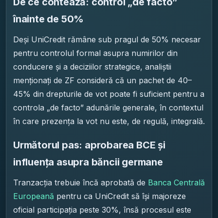
De ce contează: control „de facto”
înainte de 50%
Deși UniCredit rămâne sub pragul de 50% necesar
pentru controlul formal asupra numirilor din
conducere și a deciziilor strategice, analiștii
menționați de ZF consideră că un pachet de 40–
45% din drepturile de vot poate fi suficient pentru a
controla „de facto” adunările generale, în contextul
în care prezența la vot nu este, de regulă, integrală.
Următorul pas: aprobarea BCE și
influența asupra băncii germane
Tranzacția trebuie încă aprobată de
Banca Centrală
Europeană
pentru ca UniCredit să își majoreze
oficial participația peste 30%, însă procesul este