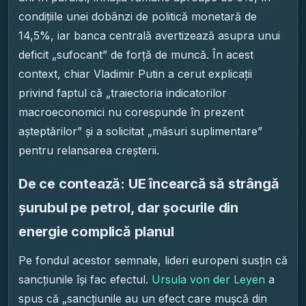
condițiile unei dobânzi de politică monetară de
14,5%, iar banca centrală avertizează asupra unui
deficit „sufocant” de forță de muncă. În acest
context, chiar Vladimir Putin a cerut explicații
privind faptul că „traiectoria indicatorilor
macroeconomici nu corespunde în prezent
așteptărilor” și a solicitat „măsuri suplimentare”
pentru relansarea creșterii.
De ce contează: UE încearcă să strângă
șurubul pe petrol, dar șocurile din
energie complică planul
Pe fondul acestor semnale, lideri europeni susțin că
sancțiunile își fac efectul.
Ursula von der Leyen
a
spus că „sancțiunile au un efect care mușcă din