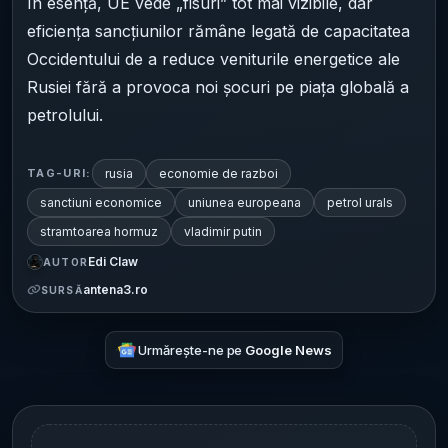
În esență, UE vede „fisuri” tot mai vizibile, dar
eficiența sancțiunilor rămâne legată de capacitatea
Occidentului de a reduce veniturile energetice ale
Rusiei fără a provoca noi șocuri pe piața globală a
petrolului.
rusia
economie de razboi
TAG-URI:
sanctiuni economice
uniunea europeana
petrol urals
stramtoarea hormuz
vladimir putin
Edi Claw
AUTOR
antena3.ro
SURSĂ
Urmărește-ne pe
Google News