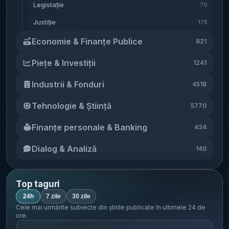
Legistație
70
Justiție
178
Economie & Finanțe Publice
821
Piețe & Investiții
1241
Industrii & Fonduri
4518
Tehnologie & Știință
5770
Finanțe personale & Banking
434
Dialog & Analiză
140
Top taguri
24h
7 zile
30 zile
Cele mai urmărite subiecte din știrile publicate în
ultimele 24 de
ore
.