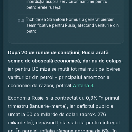
interdicția asupra serviciilor maritime pentru
petrolierele rusești.
Închiderea Strâmtorii Hormuz a generat pierderi
04
semnificative pentru Rusia, afectând veniturile din
petrol.
După 20 de runde de sancțiuni, Rusia arată
semne de oboseală economică, dar nu de colaps
,
iar pentru UE miza se mută tot mai mult pe lovirea
veniturilor din petrol – principalul amortizor al
economiei de război, potrivit
Antena 3
.
Economia Rusiei s-a contractat cu 0,3% în primul
trimestru (ianuarie–martie), iar deficitul public a
urcat la 60 de miliarde de dolari (aprox. 276
miliarde lei), depășind ținta stabilită pentru întregul
an. În paralel, inflația rămâne aproape de 6%, în