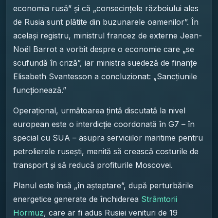
economia rusă” și că „consecințele războiului ales
de Rusia sunt plătite din buzunarele oamenilor”. În
același registru, ministrul francez de externe Jean-
Noël Barrot a vorbit despre o economie care „se
scufundă în criză”, iar ministra suedeză de finanțe
Elisabeth Svantesson a concluzionat: „Sancțiunile
funcționează.”
Operațional, următoarea țintă discutată la nivel
european este o interdicție coordonată în G7 – în
special cu SUA – asupra serviciilor maritime pentru
petrolierele rusești, menită să crească costurile de
transport și să reducă profiturile Moscovei.
Planul este însă „în așteptare”, după perturbările
energetice generate de închiderea
Strâmtorii
Hormuz
, care ar fi adus Rusiei venituri de 19