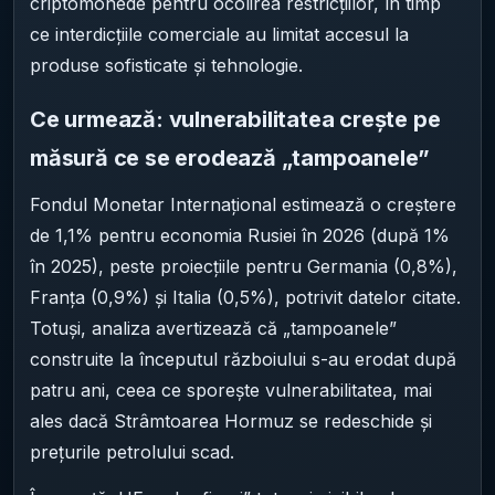
criptomonede pentru ocolirea restricțiilor, în timp
ce interdicțiile comerciale au limitat accesul la
produse sofisticate și tehnologie.
Ce urmează: vulnerabilitatea crește pe
măsură ce se erodează „tampoanele”
Fondul Monetar Internațional estimează o creștere
de 1,1% pentru economia Rusiei în 2026 (după 1%
în 2025), peste proiecțiile pentru Germania (0,8%),
Franța (0,9%) și Italia (0,5%), potrivit datelor citate.
Totuși, analiza avertizează că „tampoanele”
construite la începutul războiului s-au erodat după
patru ani, ceea ce sporește vulnerabilitatea, mai
ales dacă Strâmtoarea Hormuz se redeschide și
prețurile petrolului scad.