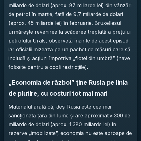
miliarde de dolari (aprox. 87 miliarde lei) din vânzări
de petrol în martie, față de 9,7 miliarde de dolari
(aprox. 45 miliarde lei) în februarie. Bruxellesul
urmărește revenirea la scăderea treptată a prețului
petrolului Urals, observată înainte de acest episod,
iar oficialii mizează pe un pachet de măsuri care să
includă și acțiuni împotriva „flotei din umbră” (nave
folosite pentru a ocoli restricțiile).
„Economia de război” ține Rusia pe linia
de plutire, cu costuri tot mai mari
Materialul arată că, deși Rusia este cea mai
sancționată țară din lume și are aproximativ 300 de
miliarde de dolari (aprox. 1.380 miliarde lei) în
rezerve „imobilizate”, economia nu este aproape de