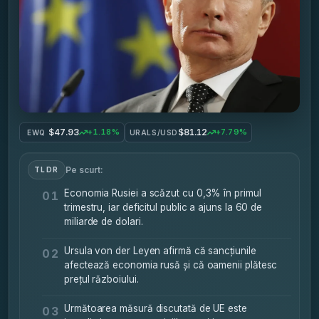
$47.93
$81.12
+1.18%
+7.79%
EWQ
URALS/USD
Pe scurt:
TLDR
Economia Rusiei a scăzut cu 0,3% în primul
01
trimestru, iar deficitul public a ajuns la 60 de
miliarde de dolari.
Ursula von der Leyen afirmă că sancțiunile
02
afectează economia rusă și că oamenii plătesc
prețul războiului.
Următoarea măsură discutată de UE este
03