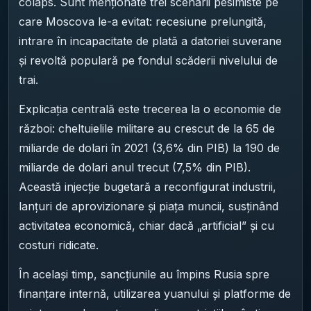
colaps. Sunt menționate trei scenarii pesimiste pe
care Moscova le-a evitat: recesiune prelungită,
intrare în incapacitate de plată a datoriei suverane
și revoltă populară pe fondul scăderii nivelului de
trai.
Explicația centrală este trecerea la o economie de
război: cheltuielile militare au crescut de la 65 de
miliarde de dolari în 2021 (3,6% din PIB) la 190 de
miliarde de dolari anul trecut (7,5% din PIB).
Această injecție bugetară a reconfigurat industrii,
lanțuri de aprovizionare și piața muncii, susținând
activitatea economică, chiar dacă „artificial” și cu
costuri ridicate.
În același timp, sancțiunile au împins Rusia spre
finanțare internă, utilizarea yuanului și platforme de