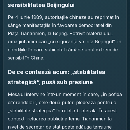
sensibilitatea Beijingului
Pe 4 iunie 1989, autoritățile chineze au reprimat în
sânge manifestațiile în favoarea democrației din
Piața Tiananmen, la Beijing. Potrivit materialului,
omagiul american „cu siguranță va irita Beijingul”, în
condițiile în care subiectul rămâne unul extrem de
sensibil în China.
De ce contează acum: „stabilitatea
strategică”, pusă sub presiune
Mesajul intervine într-un moment în care, „în pofida
diferendelor”, cele două puteri pledează pentru o
„stabilitate strategică” în relația bilaterală. În acest
context, reluarea publică a temei Tiananmen la
nivel de secretar de stat poate adăuga tensiune