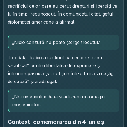
sacrificiul celor care au cerut drepturi și libertăți va
fi, în timp, recunoscut. În comunicatul citat, șeful
diplomației americane a afirmat:
„Nicio cenzură nu poate șterge trecutul.”
Totodată, Rubio a susținut că cei care „s-au
sacrificat” pentru libertatea de exprimare și
întrunire pașnică „vor obține într-o bună zi câștig
de cauză” și a adăugat:
„Noi ne amintim de ei și aducem un omagiu
moștenirii lor.”
Context: comemorarea din 4 iunie și