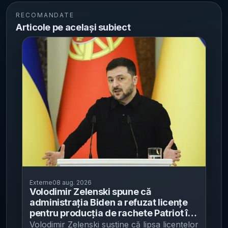
RECOMANDATE
Articole pe același subiect
Externe
08 aug. 2026
Volodimir Zelenski spune că
administrația Biden a refuzat licențe
pentru producția de rachete Patriot în
Ucraina - Kievul susține că ar fi putut
Volodimir Zelenski susține că lipsa licențelor