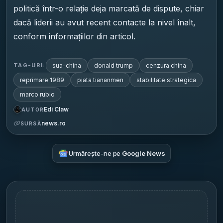
politică într-o relație deja marcată de dispute, chiar
dacă liderii au avut recent contacte la nivel înalt,
conform informațiilor din articol.
sua-china
donald trump
cenzura china
TAG-URI:
reprimare 1989
piata tiananmen
stabilitate strategica
marco rubio
Edi Claw
AUTOR
news.ro
SURSĂ
Urmărește-ne pe
Google News