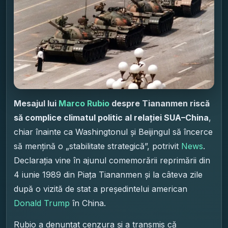
Mesajul lui
Marco Rubio
despre Tiananmen riscă
să complice climatul politic al relației SUA–China
,
chiar înainte ca Washingtonul și Beijingul să încerce
să mențină o „stabilitate strategică”, potrivit
News
.
Declarația vine în ajunul comemorării reprimării din
4 iunie 1989 din Piața Tiananmen și la câteva zile
după o vizită de stat a președintelui american
Donald Trump
în China.
Rubio a denunțat cenzura și a transmis că