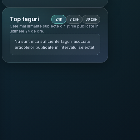
Top taguri
24h
7 zile
30 zile
Cele mai urmărite subiecte din știrile publicate în
ultimele 24 de ore
.
Nu sunt încă suficiente taguri asociate
articolelor publicate în intervalul selectat.