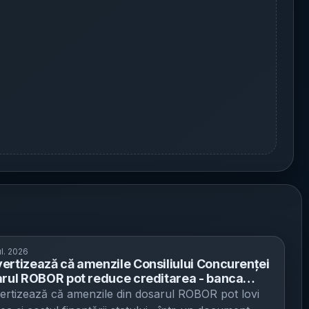
ul. 2026
ertizează că amenzile Consiliului Concurenței
arul ROBOR pot reduce creditarea - banca
ă invocă risc pentru stabilitatea financiară și
rtizează că amenzile din dosarul ROBOR pot lovi
ția agențiilor de rating