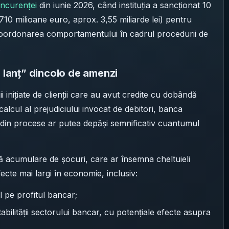
oncurenței
din iunie 2026, când instituția a sancționat 10
(710 milioane euro, aprox. 3,55 miliarde lei) pentru
oordonarea comportamentului în cadrul procedurii de
.
n lanț” dincolo de amenzi
 inițiate de clienții care au avut credite cu dobândă
lcul al prejudiciului invocat de debitori, banca
e din procese ar putea depăși semnificativ cuantumul
lă acumulare de șocuri, care ar însemna cheltuieli
cte mai largi în economie, inclusiv:
l pe profitul bancar;
bilității sectorului bancar, cu potențiale efecte asupra