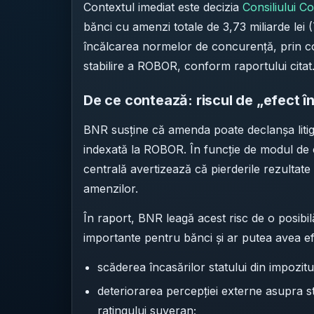
Contextul imediat este decizia
Consiliului C
bănci cu amenzi totale de 3,73 miliarde lei 
încălcarea normelor de concurență, prin c
stabilire a ROBOR, conform raportului citat
De ce contează: riscul de „efect î
BNR susține că amenda poate declanșa litigii
indexată la ROBOR. În funcție de modul de ca
centrală avertizează că pierderile rezultat
amenzilor.
În raport, BNR leagă acest risc de o posibi
importante pentru bănci și ar putea avea efe
scăderea încasărilor statului din impozitu
deteriorarea percepției externe asupra sta
ratingului suveran;