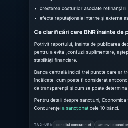
creșterea costurilor asociate refinanțării 
efecte reputaționale interne și externe 
Ce clarificări cere BNR înainte de 
Potrivit raportului, înainte de publicarea dec
pentru a evita „confuzii suplimentare, aște
stabilității financiare.
Banca centrală indică trei puncte care ar tr
încălcate, cum poate fi considerat anticonc
de transparență și cum se poate determina 
Pentru detalii despre sancțiuni, Economica t
Concurenței
a sancționat
cele 10 bănci.
consiliul concurentei
amenzile bancilor
TAG-URI: