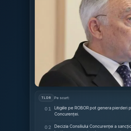
Pe scurt:
TLDR
Litigiile pe ROBOR pot genera pierderi 
01
Concurenței.
Decizia Consiliului Concurenței a sancțio
02