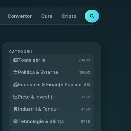
Convertor
Curs
Cripto
Cotații
Indici
CATEGORII
Toate știrile
23483
Politică & Externe
10693
Economie & Finanțe Publice
813
Piețe & Investiții
1222
Industrii & Fonduri
4459
Tehnologie & Știință
5729