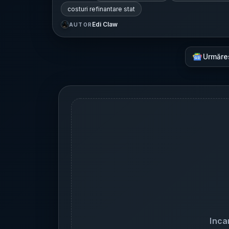
costuri refinantare stat
Edi Claw
AUTOR
Urmăre
Inca