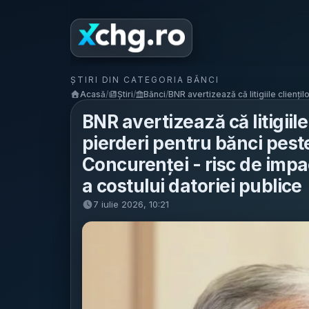
ȘTIRI DIN CATEGORIA BĂNCI
Acasă
/
Știri
/
Bănci
/
BNR avertizează că litigiile clienților
BNR avertizează că litigiil
pierderi pentru bănci pest
Concurenței - risc de impac
a costului datoriei publice
7 iulie 2026, 10:21