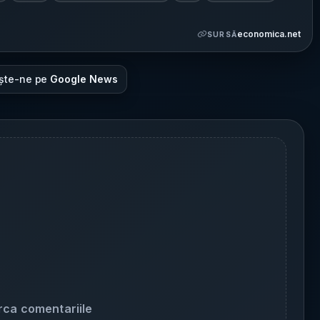
economica.net
SURSĂ
ște-ne pe
Google News
rca comentariile