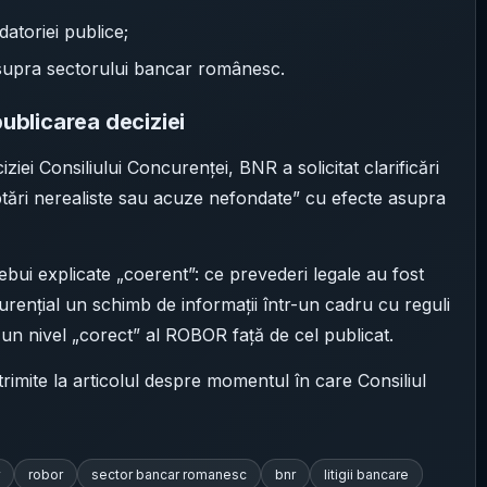
datoriei publice;
asupra sectorului bancar românesc.
publicarea deciziei
iziei Consiliului Concurenței, BNR a solicitat clarificări
ptări nerealiste sau acuze nefondate” cu efecte asupra
ebui explicate „coerent”: ce prevederi legale au fost
urențial un schimb de informații într-un cadru cu reguli
un nivel „corect” al ROBOR față de cel publicat.
rimite la articolul despre momentul în care Consiliul
robor
sector bancar romanesc
bnr
litigii bancare