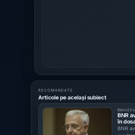
RECOMANDATE
Articole pe același subiect
Bănci
23 i
BNR av
în dos
central
BNR ave
percep