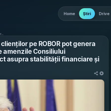
Home
Știri
Drive
...
e clienților pe ROBOR pot genera
e amenzile Consiliului
t asupra stabilității financiare și