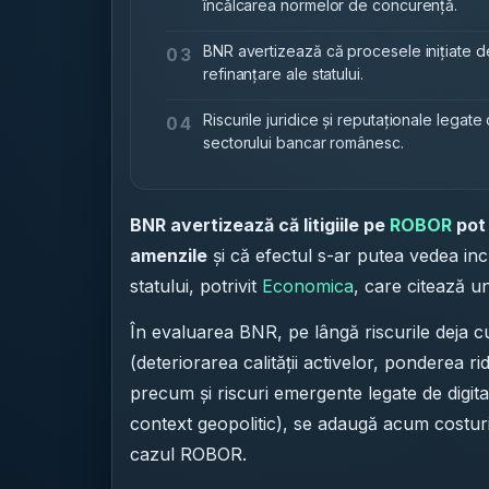
încălcarea normelor de concurență.
BNR avertizează că procesele inițiate de 
03
refinanțare ale statului.
Riscurile juridice și reputaționale legat
04
sectorului bancar românesc.
BNR avertizează că litigiile pe
ROBOR
pot 
amenzile
și că efectul s-ar putea vedea incl
statului, potrivit
Economica
, care citează un
În evaluarea BNR, pe lângă riscurile deja c
(deteriorarea calității activelor, ponderea ri
precum și riscuri emergente legate de digital
context geopolitic), se adaugă acum costuri 
cazul ROBOR.