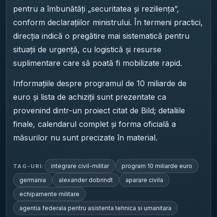
pentru a îmbunătăți „securitatea și reziliența”,
conform declarațiilor ministrului. În termeni practici,
direcția indică o pregătire mai sistematică pentru
situații de urgență, cu logistică și resurse
suplimentare care să poată fi mobilizate rapid.
Informațiile despre programul de 10 miliarde de
euro și lista de achiziții sunt prezentate ca
provenind dintr-un proiect citat de Bild; detaliile
finale, calendarul complet și forma oficială a
măsurilor nu sunt precizate în material.
integrare civil-militar
program 10 miliarde euro
TAG-URI:
germania
alexander dobrindt
aparare civila
echipamente militare
agentia federala pentru asistenta tehnica si umanitara