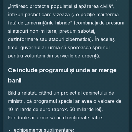
„întăresc protecția populației și apărarea civilă”,
într-un pachet care vizează și o poziție mai fermă
față de „amenințările hibride” (combinații de presiuni
și atacuri non-militare, precum sabotaj,
dezinformare sau atacuri cibernetice). În același
timp, guvernul ar urma să sporească sprijinul
pentru voluntarii din serviciile de urgență.
Ce include programul și unde ar merge
banii
Bild a relatat, citând un proiect al cabinetului de
miniștri, că programul special ar avea o valoare de
10 miliarde de euro (aprox. 50 miliarde lei).
Fondurile ar urma să fie direcționate către:
echipamente suplimentare;