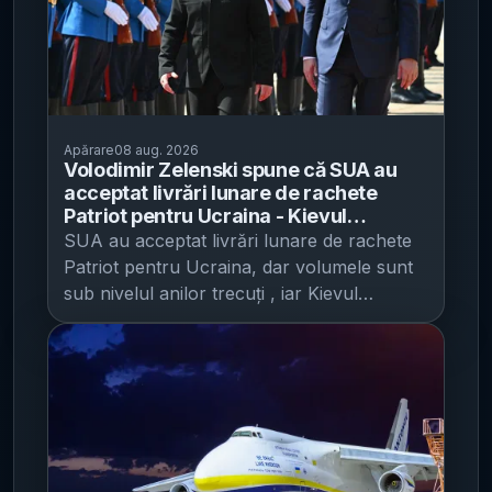
Apărare
08 aug. 2026
Volodimir Zelenski spune că SUA au
acceptat livrări lunare de rachete
Patriot pentru Ucraina - Kievul
avertizează că volumele din 2026 sunt
SUA au acceptat livrări lunare de rachete
sub anii trecuți și caută completări în
Patriot pentru Ucraina, dar volumele sunt
Europa
sub nivelul anilor trecuți , iar Kievul
încearcă să acopere deficitul prin parteneri
europeni, potrivit Kyiv Post . Președintele
Volodîmîr Zelenski a spus că există un
acord cu Washingtonul pentru livrări în
fiecare lună, însă cantitățile din 2026 nu
sunt suficiente pentru nevoile apărării
antiaeriene. Zelenski a făcut declarațiile pe