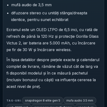
mufă audio de 3,5 mm
difuzoare stereo cu unități stânga/dreapta
identice, pentru sunet echilibrat
Ecranul este un OLED LTPO de 6,5 inci, cu rată de
refresh de până la 120 Hz și protecție Gorilla Glass
Victus 2, iar bateria are 5.000 mAh, cu încărcare
pe fir de 30 W și încărcare wireless.
În lipsa detaliilor despre piețele exacte și calendarul
complet de livrare, rămâne de văzut cât de larg va
fi disponibil modelul și în ce măsură pachetul
(inclusiv bonusul cu căști) va influența cererea la
acest nivel de preț.
snapdragon 8 elite gen 5
mufa audio 3.5 mm
TAG-URI: