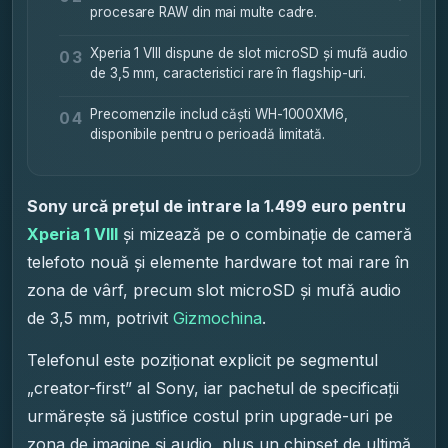
procesare RAW din mai multe cadre.
Xperia 1 VIII dispune de slot microSD și mufă audio
03
de 3,5 mm, caracteristici rare în flagship-uri.
Precomenzile includ căști WH-1000XM6,
04
disponibile pentru o perioadă limitată.
Sony urcă prețul de intrare la 1.499 euro pentru
Xperia 1 VIII
și mizează pe o combinație de cameră
telefoto nouă și elemente hardware tot mai rare în
zona de vârf, precum slot microSD și mufă audio
de 3,5 mm, potrivit
Gizmochina
.
Telefonul este poziționat explicit pe segmentul
„creator-first” al Sony, iar pachetul de specificații
urmărește să justifice costul prin upgrade-uri pe
zona de imagine și audio, plus un chipset de ultimă