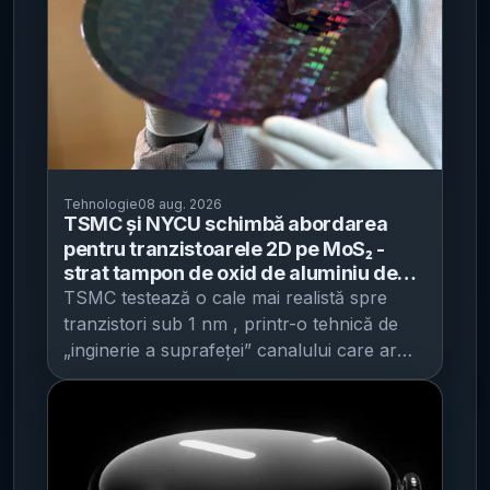
Tehnologie
08 aug. 2026
TSMC și NYCU schimbă abordarea
pentru tranzistoarele 2D pe MoS₂ -
strat tampon de oxid de aluminiu de
0,42 nm pentru control mai bun al
TSMC testează o cale mai realistă spre
curentului la dimensiuni sub-1 nm
tranzistori sub 1 nm , printr-o tehnică de
„inginerie a suprafeței” canalului care ar
putea reduce rezistența și îmbunătăți
controlul curentului în tranzistor, potrivit
Wccftech . Miza este una operațională:
dacă metoda se dovedește scalabilă, ar
putea simplifica una dintre cele mai dificile