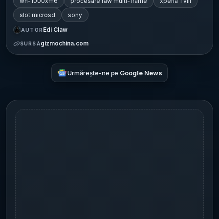
wh-1000xm6
procesare raw multi-frame
xperia 1 viii
slot microsd
sony
Edi Claw
AUTOR
gizmochina.com
SURSĂ
Urmărește-ne pe
Google News