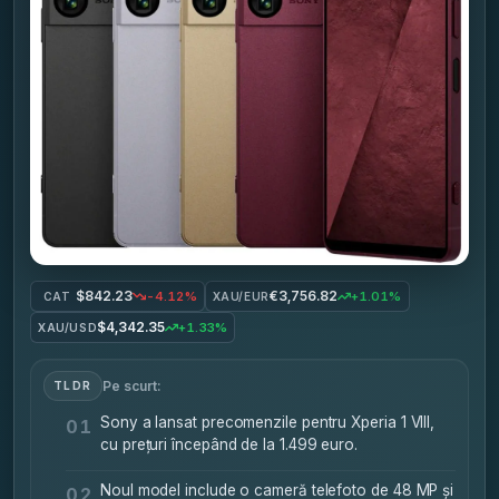
$842.23
€3,756.82
-4.12%
+1.01%
CAT
XAU/EUR
$4,342.35
+1.33%
XAU/USD
Pe scurt:
TLDR
Sony a lansat precomenzile pentru Xperia 1 VIII,
01
cu prețuri începând de la 1.499 euro.
Noul model include o cameră telefoto de 48 MP și
02