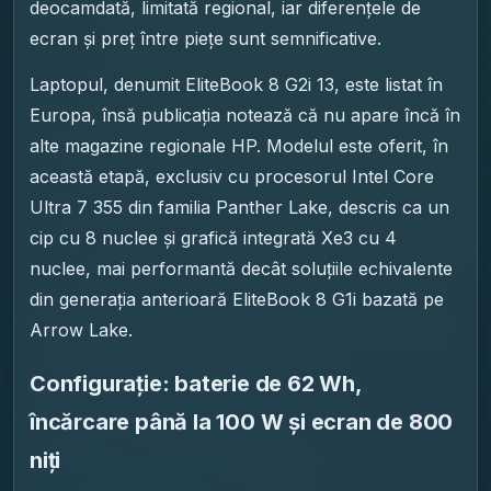
deocamdată, limitată regional, iar diferențele de
ecran și preț între piețe sunt semnificative.
Laptopul, denumit EliteBook 8 G2i 13, este listat în
Europa, însă publicația notează că nu apare încă în
alte magazine regionale HP. Modelul este oferit, în
această etapă, exclusiv cu procesorul Intel Core
Ultra 7 355 din familia Panther Lake, descris ca un
cip cu 8 nuclee și grafică integrată Xe3 cu 4
nuclee, mai performantă decât soluțiile echivalente
din generația anterioară EliteBook 8 G1i bazată pe
Arrow Lake.
Configurație: baterie de 62 Wh,
încărcare până la 100 W și ecran de 800
niți