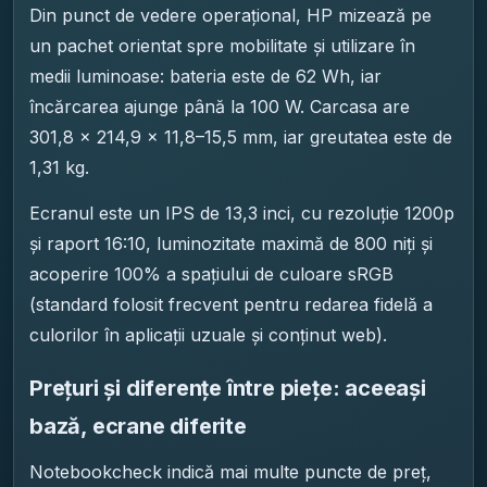
Din punct de vedere operațional, HP mizează pe
un pachet orientat spre mobilitate și utilizare în
medii luminoase: bateria este de 62 Wh, iar
încărcarea ajunge până la 100 W. Carcasa are
301,8 x 214,9 x 11,8–15,5 mm, iar greutatea este de
1,31 kg.
Ecranul este un IPS de 13,3 inci, cu rezoluție 1200p
și raport 16:10, luminozitate maximă de 800 niți și
acoperire 100% a spațiului de culoare sRGB
(standard folosit frecvent pentru redarea fidelă a
culorilor în aplicații uzuale și conținut web).
Prețuri și diferențe între piețe: aceeași
bază, ecrane diferite
Notebookcheck indică mai multe puncte de preț,