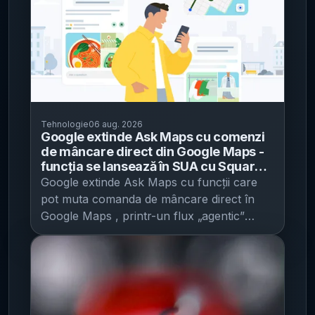
Tehnologie
06 aug. 2026
Google extinde Ask Maps cu comenzi
de mâncare direct din Google Maps -
funcția se lansează în SUA cu Square
și Toast, iar Uber Eats „în curând”
Google extinde Ask Maps cu funcții care
pot muta comanda de mâncare direct în
Google Maps , printr-un flux „agentic”
(capabil să execute pași multipli în numele
utilizatorului) și prin integrarea cu parteneri
de plăți și comenzi, potrivit Google Blog .
Miza operațională este că Maps nu mai
rămâne doar un instrument de căutare și