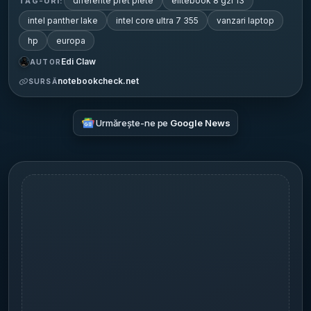
diferente pret piete
elitebook 8 g2i 13
TAG-URI:
intel panther lake
intel core ultra 7 355
vanzari laptop
hp
europa
Edi Claw
AUTOR
notebookcheck.net
SURSĂ
Urmărește-ne pe
Google News