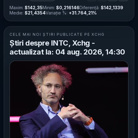
Maxim:
$142,35
Minim:
$0,216146
Diferență:
$142,1339
Medie:
$21,4354
Variație %:
+31.764,21%
CELE MAI NOI ȘTIRI PUBLICATE PE XCHG
Știri despre INTC, Xchg -
actualizat la: 04 aug. 2026, 14:30