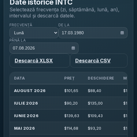
Date istorice
INTC
Selectează frecvența (zi, săptămână, lună, an),
intervalul și descarcă datele.
FRECVENȚĂ
DE LA
PÂNĂ LA
Descarcă XLSX
Descarcă CSV
DATA
PREȚ
DESCHIDERE
MAXI
AUGUST 2026
$
101,65
$
88,40
$
103,6
IULIE 2026
$
90,20
$
135,00
$
135,7
IUNIE 2026
$
139,63
$
109,43
$
142,3
MAI 2026
$
114,68
$
93,20
$
132,7