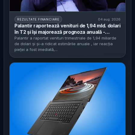
04 aug. 2026
REZULTATE FINANCIARE
Palantir raportează venituri de 1,94 mld. dolari
în T2 și își majorează prognoza anuală -
creștere puternică pe contracte
Palantir a raportat venituri trimestriale de 1,94 miliarde
de dolari și și-a ridicat estimările anuale , iar reacția
guvernamentale, în pofida criticilor legate de
pieței a fost imediată,...
Gaza