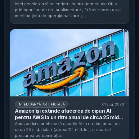
fabrica din Ohio - țintește producție 14A la
Intel accelerează calendarul pentru fabrica din Ohio
prin bonusuri de ore suplimentare , în încercarea de a
volum mare până în 2031
menține ținta de operaționalizare și...
01 aug. 2026
INTELIGENȚĂ ARTIFICIALĂ
Amazon își extinde afacerea de cipuri AI
pentru AWS la un ritm anual de circa 25 mld.
dolari - presiune crescută pe Nvidia pe piața
Amazon își monetizează cipurile AI la un ritm anual de
circa 25 mld. dolari (aprox. 114 mld. lei), crescând
procesoarelor pentru inteligență artificială
presiunea pe dominația...