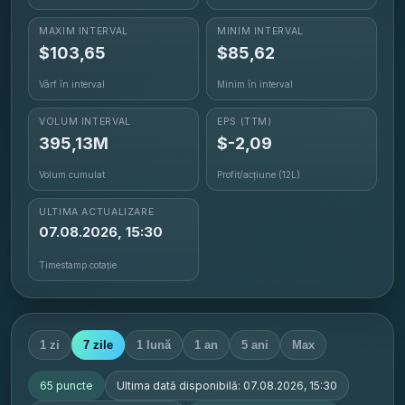
MAXIM INTERVAL
MINIM INTERVAL
$
103,65
$
85,62
Vârf în interval
Minim în interval
VOLUM INTERVAL
EPS
(TTM)
395,13M
$-2,09
Volum cumulat
Profit/acțiune (12L)
ULTIMA ACTUALIZARE
07.08.2026, 15:30
Timestamp cotație
1 zi
7 zile
1 lună
1 an
5 ani
Max
65
puncte
Ultima dată disponibilă:
07.08.2026, 15:30