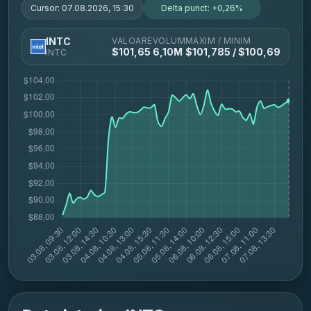
Cursor:
07.08.2026, 15:30
Delta punct:
+0,26%
VALOARE
VOLUM
MAXIM / MINIM
INTC
$
101,65
6,10M
$
101,785
/ $
100,69
INTC