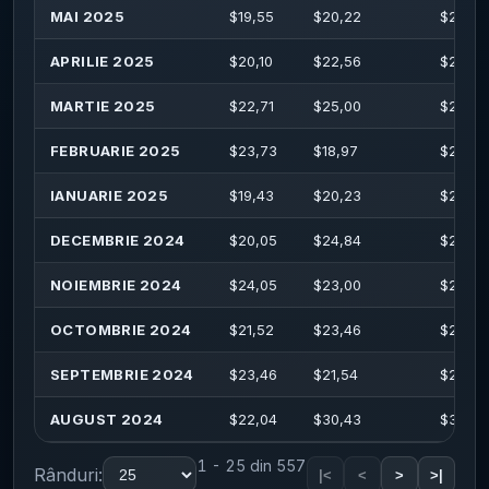
MAI 2025
$
19,55
$
20,22
$
22,88
APRILIE 2025
$
20,10
$
22,56
$
23,90
MARTIE 2025
$
22,71
$
25,00
$
26,41
FEBRUARIE 2025
$
23,73
$
18,97
$
27,55
IANUARIE 2025
$
19,43
$
20,23
$
22,41
DECEMBRIE 2024
$
20,05
$
24,84
$
25,48
NOIEMBRIE 2024
$
24,05
$
23,00
$
26,43
OCTOMBRIE 2024
$
21,52
$
23,46
$
23,82
SEPTEMBRIE 2024
$
23,46
$
21,54
$
24,66
AUGUST 2024
$
22,04
$
30,43
$
30,71
1 - 25 din 557
Rânduri:
|<
<
>
>|