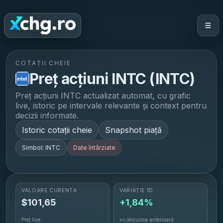
COTAȚII CHEIE
Preț acțiuni
INTC
(
INTC
)
Preț acțiuni
INTC
actualizat automat, cu grafic
live, istoric pe intervale relevante și context pentru
decizii informate.
Istoric cotații cheie
Snapshot piață
Simbol:
INTC
Date întârziate
VALOARE CURENTĂ
VARIAȚIE 1D
$
101,65
+1,84%
Preț live
vs sesiunea anterioară