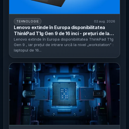
02 aug. 2026
TEHNOLOGIE
Lenovo extinde în Europa disponibilitatea
ThinkPad T1g Gen 9 de 16 inci - prețuri de la
3.585 lire în Marea Britanie și până la 4.235
Lenovo extinde în Europa disponibilitatea ThinkPad T1g
Gen 9 , iar prețul de intrare urcă la nivel „workstation” :
euro în zona euro
laptopul de 16...