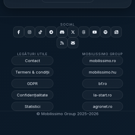
SOCIAL
LEGĂTURI UTILE
MOBILISSIMO GROUP
Contact
mobilissimo.ro
Termeni & condiții
mobilissimo.hu
GDPR
bf.ro
Confidențialitate
la-start.ro
Statistici
agronet.ro
© Mobilissimo Group 2025–
2026