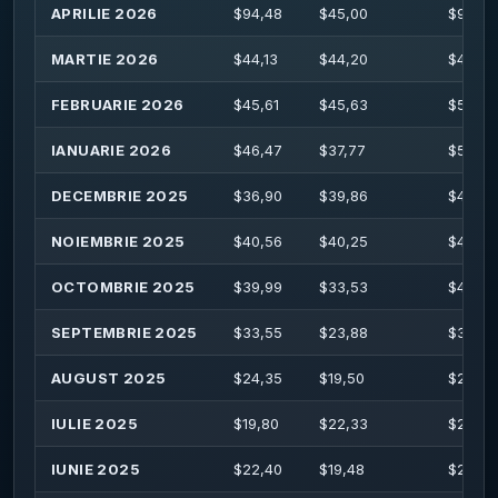
APRILIE 2026
$
94,48
$
45,00
$
95,69
MARTIE 2026
$
44,13
$
44,20
$
49,17
FEBRUARIE 2026
$
45,61
$
45,63
$
51,49
IANUARIE 2026
$
46,47
$
37,77
$
54,60
DECEMBRIE 2025
$
36,90
$
39,86
$
44,02
NOIEMBRIE 2025
$
40,56
$
40,25
$
40,59
OCTOMBRIE 2025
$
39,99
$
33,53
$
42,48
SEPTEMBRIE 2025
$
33,55
$
23,88
$
36,30
AUGUST 2025
$
24,35
$
19,50
$
26,53
IULIE 2025
$
19,80
$
22,33
$
24,04
IUNIE 2025
$
22,40
$
19,48
$
23,38