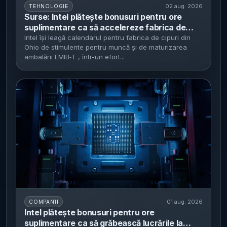
02 aug. 2026
TEHNOLOGIE
Surse: Intel plătește bonusuri pentru ore
suplimentare ca să accelereze fabrica de
cipuri din Ohio - complexul ar urma să ajungă
Intel își leagă calendarul pentru fabrica de cipuri din
Ohio de stimulente pentru muncă și de maturizarea
la operare completă în 2031, pentru nodurile
ambalării EMIB‑T , într-un efort...
18A și 14A
01 aug. 2026
COMPANII
Intel plătește bonusuri pentru ore
suplimentare ca să grăbească lucrările la