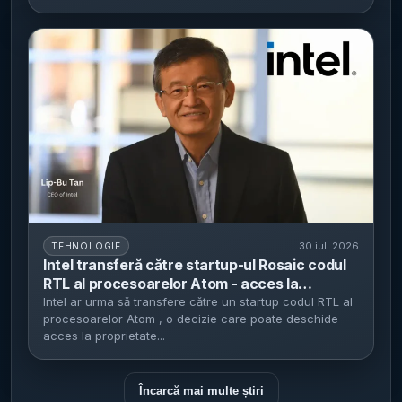
30 iul. 2026
TEHNOLOGIE
Intel transferă către startup-ul Rosaic codul
RTL al procesoarelor Atom - acces la
proprietate intelectuală și bază pentru cipuri
Intel ar urma să transfere către un startup codul RTL al
procesoarelor Atom , o decizie care poate deschide
personalizate
acces la proprietate...
Încarcă mai multe știri