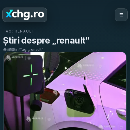
TAG:
RENAULT
Știri despre „
renault
”
/
Știri
/
Tag: „
renault
”