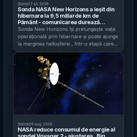
Știință
17 iul. 2026
Sonda NASA New Horizons a ieșit din
hibernare la 9,5 miliarde km de
Pământ - comunicarea durează
aproape nouă ore, iar misiunea e
Sonda New Horizons își prelungește viața
programată până în 2029
operațională prin hibernare și poate ajunge
la marginea heliosferei , într-o etapă care
ar putea furniza date relevante despre
mediul cosmic și riscurile pentru viitoare
misiuni umane, potrivit Mediafax . Nava
NASA a ieșit din hibernare pe 23 iunie,
după ce intrase în acest mod pe 7 august
2025, iar echipa de la Johns Hopkins
University Applied Physics Laboratory a
confirmat că funcționează în parametri. La
aproximativ 9,5 miliarde de kilometri de
Pământ, operarea sondei este constrânsă
de întârzierile de comunicație: chiar și un
Știință
08 aug. 2026
NASA reduce consumul de energie al
semnal radio care se propagă cu viteza
sondei Voyager 2 - ajustarea „Big