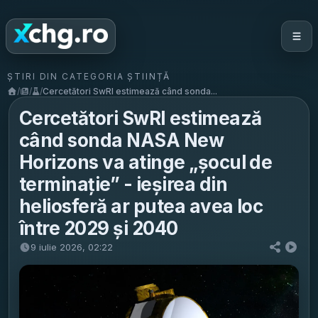
ȘTIRI DIN CATEGORIA ȘTIINȚĂ
/
/
/
Cercetători SwRI estimează când sonda...
Cercetători SwRI estimează
când sonda NASA New
Horizons va atinge „șocul de
terminație” - ieșirea din
heliosferă ar putea avea loc
între 2029 și 2040
9 iulie 2026, 02:22