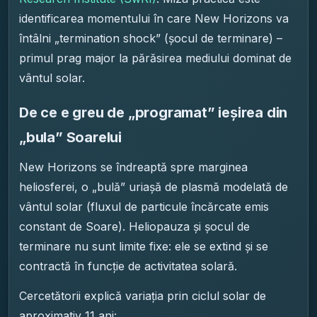
identificarea momentului în care New Horizons va
întâlni „termination shock” (șocul de terminare) –
primul prag major la părăsirea mediului dominat de
vântul solar.
De ce e greu de „programat” ieșirea din
„bula” Soarelui
New Horizons se îndreaptă spre marginea
heliosferei, o „bulă” uriașă de plasmă modelată de
vântul solar (fluxul de particule încărcate emis
constant de Soare). Heliopauza și șocul de
terminare nu sunt limite fixe: ele se extind și se
contractă în funcție de activitatea solară.
Cercetătorii explică variația prin ciclul solar de
aproximativ 11 ani: