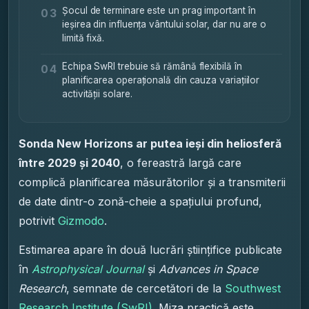
Șocul de terminare este un prag important în
03
ieșirea din influența vântului solar, dar nu are o
limită fixă.
Echipa SwRI trebuie să rămână flexibilă în
04
planificarea operațională din cauza variațiilor
activității solare.
Sonda New Horizons ar putea ieși din heliosferă
între 2029 și 2040
, o fereastră largă care
complică planificarea măsurătorilor și a transmiterii
de date dintr-o zonă-cheie a spațiului profund,
potrivit
Gizmodo
.
Estimarea apare în două lucrări științifice publicate
în
Astrophysical Journal
și
Advances in Space
Research
, semnate de cercetători de la
Southwest
Research Institute (SwRI)
. Miza practică este