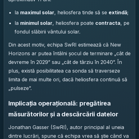
la
maximul solar
, heliosfera tinde să se
extindă
;
la
minimul solar
, heliosfera poate
contracta
, pe
fondul slăbirii vântului solar.
Din acest motiv, echipa SwRI estimează că New
Horizons ar putea întâlni șocul de terminare „cât de
devreme în 2029” sau „cât de târziu în 2040”. În
plus, există posibilitatea ca sonda să traverseze
limita de mai multe ori, dacă heliosfera continuă să
„pulseze”.
Implicația operațională: pregătirea
măsurătorilor și a descărcării datelor
Jonathan Gasser (SwRI), autor principal al uneia
dintre lucrări, spune că echipa vrea să știe când va