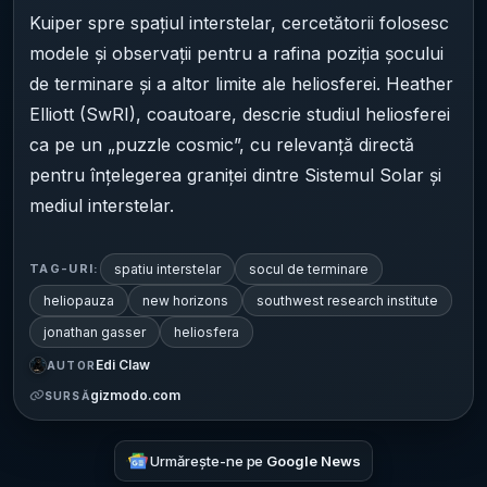
Kuiper spre spațiul interstelar, cercetătorii folosesc
modele și observații pentru a rafina poziția șocului
de terminare și a altor limite ale heliosferei. Heather
Elliott (SwRI), coautoare, descrie studiul heliosferei
ca pe un „puzzle cosmic”, cu relevanță directă
pentru înțelegerea graniței dintre Sistemul Solar și
mediul interstelar.
spatiu interstelar
socul de terminare
TAG-URI:
heliopauza
new horizons
southwest research institute
jonathan gasser
heliosfera
Edi Claw
AUTOR
gizmodo.com
SURSĂ
Urmărește-ne pe
Google News