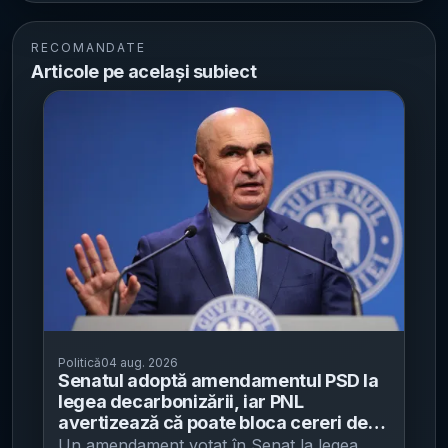
RECOMANDATE
Articole pe același subiect
Politică
04 aug. 2026
Senatul adoptă amendamentul PSD la
legea decarbonizării, iar PNL
avertizează că poate bloca cereri de
plată din PNRR - liberalii invocă
Un amendament votat în Senat la legea