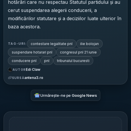
hotărâri care nu respectau Statutul partidului și au
cerut suspendarea alegerii conducerii, a
modificărilor statutare și a deciziilor luate ulterior în
baza acestora.
contestare legalitate pnl
ilie bolojan
TAG-URI:
suspendare hotarari pnl
congresul pnl 21 iunie
conducere pnl
pnl
tribunalul bucuresti
Edi Claw
AUTOR
antena3.ro
SURSĂ
Urmărește-ne pe
Google News