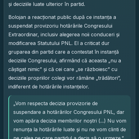
și deciziile luate ulterior în partid.
Bolojan a reacționat public după ce instanța a
suspendat provizoriu hotărârile Congresului
Extraordinar, inclusiv alegerea noii conduceri și
modificarea Statutului PNL. El a criticat dur
gruparea din partid care a contestat în instanță
deciziile Congresului, afirmând că aceasta „nu a
câștigat nimic” și că cei care „se războiesc” cu
deciziile propriilor colegi vor rămâne „trădători”,
indiferent de hotărârile instanțelor.
„Vom respecta decizia provizorie de
suspendare a hotărârilor Congresului PNL, dar
vom apăra decizia membrilor noștri (...) Nu vom
renunța la hotărârile luate și nu ne vom clinti de
pe calea pe care partidul a decis să o urmeze.”