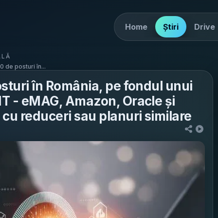
Home
Știri
Drive
ALĂ
0 de posturi în...
osturi în România, pe fondul unui
n IT - eMAG, Amazon, Oracle și
cu reduceri sau planuri similare