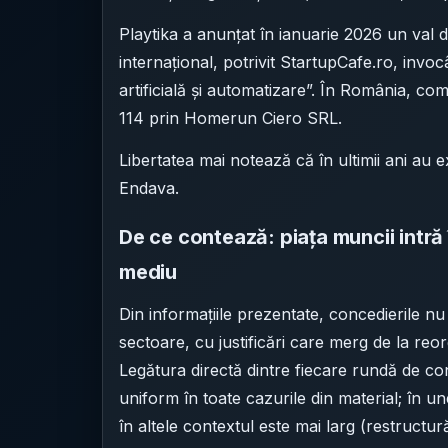
Playtika a anunțat în ianuarie 2026 un val 
internațional, potrivit StartupCafe.ro, invoc
artificială și automatizare”. În România, 
114 prin Homerun Ciero SRL.
Libertatea mai notează că în ultimii ani au e
Endava.
De ce contează: piața muncii intră
mediu
Din informațiile prezentate, concedierile nu 
sectoare, cu justificări care merg de la reorg
Legătura directă dintre fiecare rundă de conc
uniform în toate cazurile din material; în un
în altele contextul este mai larg (restructură