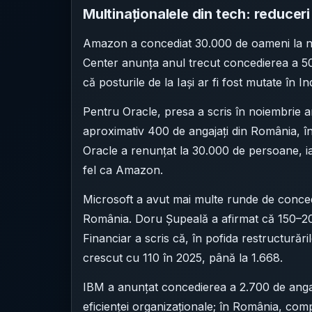
Multinaționalele din tech: reduceri
Amazon a concediat 30.000 de oameni la n
Center anunța anul trecut concedierea a 504
că posturile de la Iași ar fi fost mutate în In
Pentru Oracle, presa a scris în noiembrie 
aproximativ 400 de angajați din România, în 
Oracle a renunțat la 30.000 de persoane, iar
fel ca Amazon.
Microsoft a avut mai multe runde de concedier
România. Doru Șupeală a afirmat că 150–200
Financiar a scris că, în pofida restructurăr
crescut cu 110 în 2025, până la 1.668.
IBM a anunțat concedierea a 2.700 de angaja
eficienței organizaționale; în România, compa