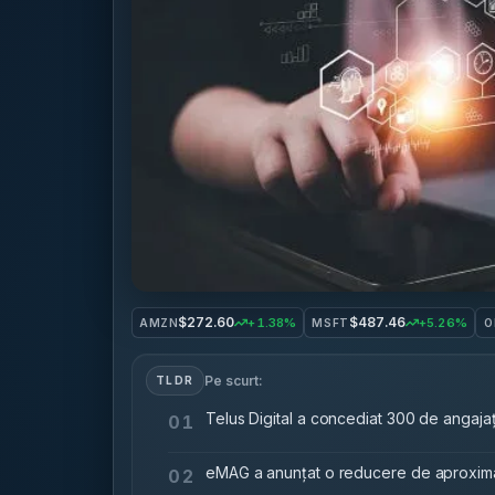
$272.60
$487.46
+1.38%
+5.26%
AMZN
MSFT
O
Pe scurt:
TLDR
Telus Digital a concediat 300 de angajați
01
eMAG a anunțat o reducere de aproximat
02