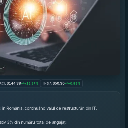
$144.38
$50.30
+12.87%
+0.98%
RCL
INDA
 în România, continuând valul de restructurări din IT.
iv 3% din numărul total de angajați.