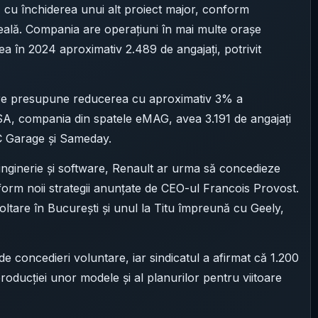
ă cu închiderea unui alt proiect major, conform
ală. Compania are operațiuni în mai multe orașe
vea în 2024 aproximativ 2.489 de angajați, potrivit
are presupune reducerea cu aproximativ 3% a
 SA, compania din spatele eMAG, avea 3.191 de angajați
PC Garage și Sameday.
nginerie și software, Renault ar urma să concedieze
nform noii strategii anunțate de CEO-ul Francois Provost.
ltare în București și unul la Titu împreună cu Geely,
 concedieri voluntare, iar sindicatul a afirmat că 1.200
producției unor modele și al planurilor pentru viitoare