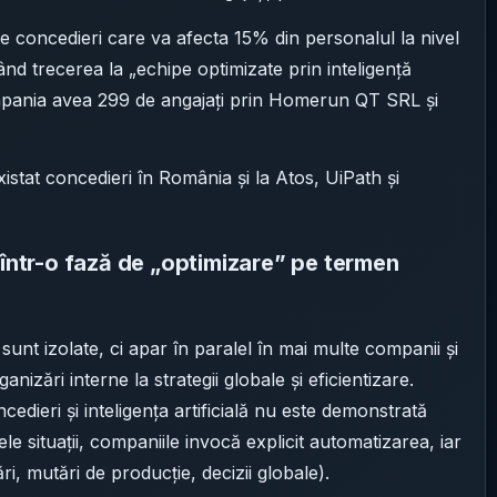
de concedieri care va afecta 15% din personalul la nivel
ând trecerea la „echipe optimizate prin inteligență
compania avea 299 de angajați prin Homerun QT SRL și
xistat concedieri în România și la Atos, UiPath și
 într-o fază de „optimizare” pe termen
sunt izolate, ci apar în paralel în mai multe companii și
anizări interne la strategii globale și eficientizare.
edieri și inteligența artificială nu este demonstrată
ele situații, companiile invocă explicit automatizarea, iar
ri, mutări de producție, decizii globale).