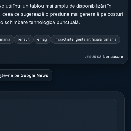
voluții într-un tablou mai amplu de disponibilizări în
o, ceea ce sugerează o presiune mai generală pe costuri
r o schimbare tehnologică punctuală.
omania
renault
emag
impact inteligenta artificiala romania
libertatea.ro
SURSĂ
ște-ne pe
Google News