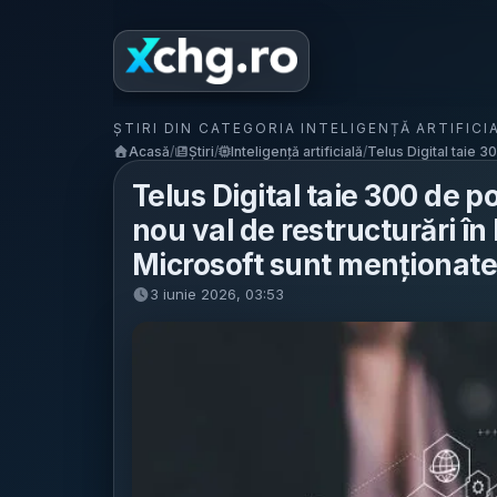
ȘTIRI DIN CATEGORIA INTELIGENȚĂ ARTIFICI
Acasă
/
Știri
/
Inteligență artificială
/
Telus Digital taie 30
Telus Digital taie 300 de p
nou val de restructurări î
Microsoft sunt menționate 
3 iunie 2026, 03:53