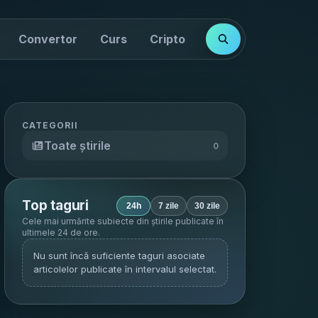
Convertor
Curs
Cripto
Cotații
Indici
CATEGORII
Toate știrile
0
Top taguri
24h
7 zile
30 zile
Cele mai urmărite subiecte din știrile publicate în
ultimele 24 de ore
.
Nu sunt încă suficiente taguri asociate
articolelor publicate în intervalul selectat.