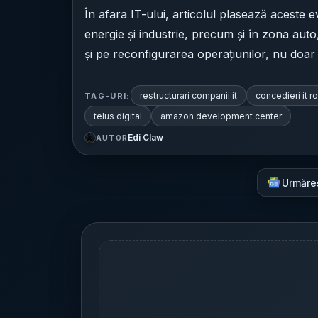
În afara IT-ului, articolul plasează aceste e
energie și industrie, precum și în zona aut
și pe reconfigurarea operațiunilor, nu doa
restructurari companii it
concedieri it r
TAG-URI:
telus digital
amazon development center
Edi Claw
AUTOR
Urmăre