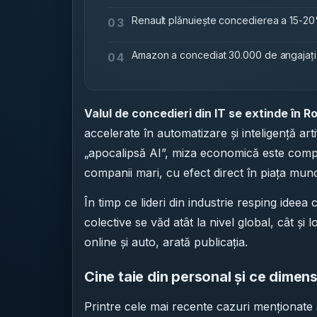
Renault plănuiește concedierea a 15-20% 
03
Amazon a concediat 30.000 de angajați la
04
Valul de concedieri din IT se extinde în 
accelerate în automatizare și inteligență artif
„apocalipsă AI”, miza economică este compr
companii mari, cu efect direct în piața munc
În timp ce lideri din industrie resping ideea 
colective se văd atât la nivel global, cât și 
online și auto, arată publicația.
Cine taie din personal și ce dimen
Printre cele mai recente cazuri menționate