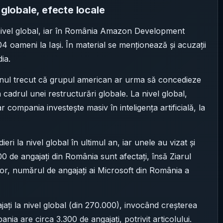
 globale, efecte locale
ivel global, iar în România Amazon Development
 oameni la Iași. În material se menționează și acuzații
dia.
anul trecut că grupul american ar urma să concedieze
cadrul unei restructurări globale. La nivel global,
 compania investește masiv în inteligența artificială, la
i la nivel global în ultimul an, iar unele au vizat și
 de angajați din România sunt afectați, însă Ziarul
ilor, numărul de angajați ai Microsoft din România a
ți la nivel global (din 270.000), invocând creșterea
nia are circa 3.300 de angajați, potrivit articolului.