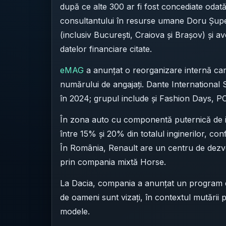
după ce alte 300 ar fi fost concediate odat
consultantului în resurse umane Doru Șupe
(inclusiv București, Craiova și Brașov) și a
datelor financiare citate.
eMAG
a anunțat o reorganizare internă c
numărului de angajați. Dante International
în 2024; grupul include și Fashion Days, 
În zona auto cu componentă puternică de i
între 15% și 20% din totalul inginerilor, co
În România, Renault are un centru de dezvo
prin compania mixtă Horse.
La Dacia, compania a anunțat un program de
de oameni sunt vizați, în contextul mutării 
modele.