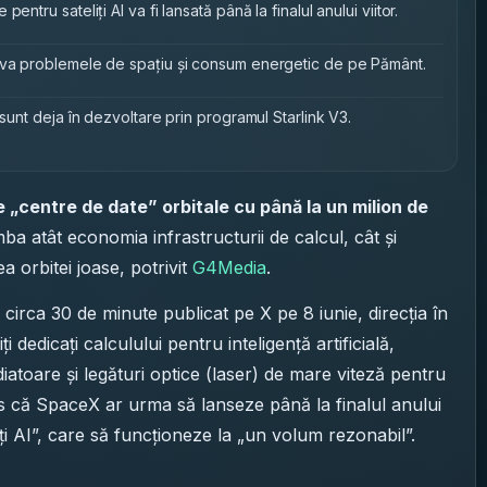
ntru sateliți AI va fi lansată până la finalul anului viitor.
olva problemele de spațiu și consum energetic de pe Pământ.
 sunt deja în dezvoltare prin programul Starlink V3.
e „centre de date” orbitale cu până la un milion de
ba atât economia infrastructurii de calcul, cât și
 orbitei joase, potrivit
G4Media
.
circa 30 de minute publicat pe X pe 8 iunie, direcția în
dedicați calculului pentru inteligență artificială,
diatoare și legături optice (laser) de mare viteză pentru
us că SpaceX ar urma să lanseze până la finalul anului
iți AI”, care să funcționeze la „un volum rezonabil”.