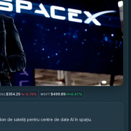
$354.25
$499.89
-5.75%
+0.47%
OGL
MSFT
on de sateliți pentru centre de date AI în spațiu.