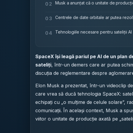
Musk a anunțat că o unitate de producție pe
02
Centrele de date orbitale ar putea rez
03
Tehnologiile necesare pentru sateliții AI
04
SpaceX își leagă pariul pe AI de un plan d
sateliți
, într-un demers care ar putea schim
discuția de reglementare despre aglomerarea
Elon Musk a prezentat, într-un videoclip de 
care vrea să ducă tehnologia SpaceX: sateliți 
echipați cu „o mulțime de celule solare”, ra
comunicații. În același context, Musk a sp
viitor o unitate de producție axată pe „satel