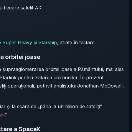
 fiecare satelit AI:
le
Super Heavy și Starship
, aflate în testare.
 orbitei joase
 de supraaglomerarea orbitei joase a Pământului, mai ales
tarlink pentru evitarea coliziunilor. În prezent,
liți operaționali, potrivit analistului Jonathan McDowell,
 și la scara de „până la un milion de sateliți”,
us”.
istare a SpaceX