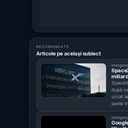
RECOMANDATE
Articole pe același subiect
Inteligență
SpaceX 
miliard
AI rămâ
SpaceX 
miliar
după ce 
urcat la
peste tr
Creșter
compani
Inteligență
Google
antrena