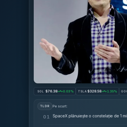
$76.38
$328.58
+0.03%
+1.35%
SOL
TSLA
GO
Pe scurt:
TLDR
SpaceX plănuiește o constelație de 1 mili
01