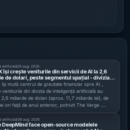
 artificială
05 aug. 2026
își crește veniturile din servicii de AI la 2,6
e de dolari, peste segmentul spațial - divizia
ne pe pierdere, iar investițiile urcă la 18,37
își mută centrul de greutate financiar spre AI ,
de
veniturile din divizia de inteligență artificială au
 2,6 miliarde de dolari (aprox. 11,7 miliarde lei), de
ei ori față de anul anterior, potrivit The Verge .
ea vine în principal din contracte prin care
a vinde capacitate de calcul (infrastructură pentru
 artificială
08 aug. 2026
 DeepMind face open-source modelele
rea și rularea modelelor AI) către alte firme din