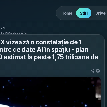
Home
Știri
Drive
ALĂ
 SpaceX vizează o...
 vizează o constelație de 1
ntre de date AI în spațiu - plan
 estimat la peste 1,75 trilioane de