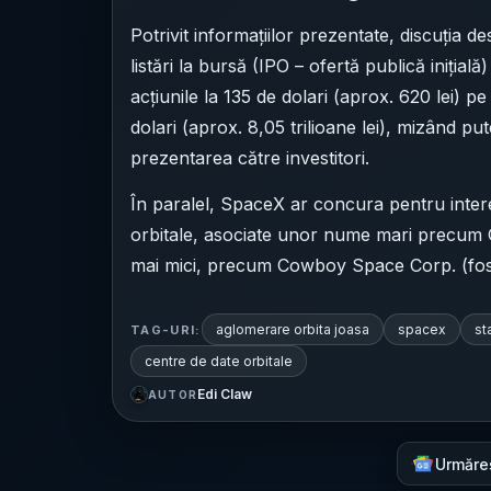
Potrivit informațiilor prezentate, discuția d
listări la bursă (IPO – ofertă publică inițială
acțiunile la 135 de dolari (aprox. 620 lei) p
dolari (aprox. 8,05 trilioane lei), mizând pu
prezentarea către investitori.
În paralel, SpaceX ar concura pentru interesu
orbitale, asociate unor nume mari precum G
mai mici, precum Cowboy Space Corp. (fost
aglomerare orbita joasa
spacex
st
TAG-URI:
centre de date orbitale
Edi Claw
AUTOR
Urmăre