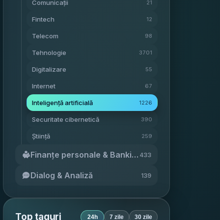
Comunicații
21
Fintech
12
Telecom
98
Tehnologie
3701
Digitalizare
55
Internet
67
Inteligență artificială
1226
Securitate cibernetică
390
Știință
259
Finanțe personale & Banking
433
Dialog & Analiză
139
Top taguri
24h
7 zile
30 zile