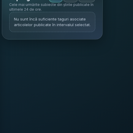
Cele mai urmărite subiecte din știrile publicate în
ultimele 24 de ore
.
Nu sunt încă suficiente taguri asociate
articolelor publicate în intervalul selectat.