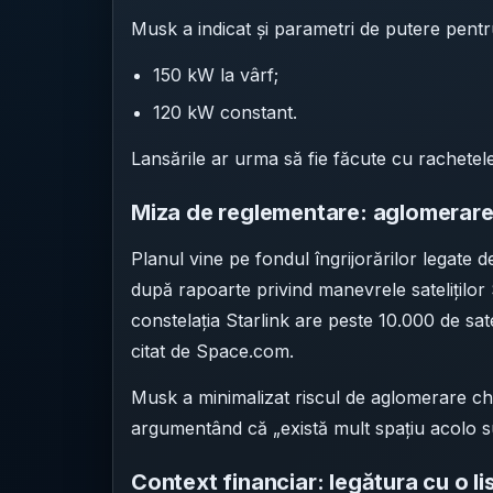
Musk a indicat și parametri de putere pentru
150 kW la vârf;
120 kW constant.
Lansările ar urma să fie făcute cu rachete
Miza de reglementare: aglomerarea
Planul vine pe fondul îngrijorărilor legate
după rapoarte privind manevrele sateliților S
constelația Starlink are peste 10.000 de sate
citat de Space.com.
Musk a minimalizat riscul de aglomerare chiar
argumentând că „există mult spațiu acolo s
Context financiar: legătura cu o l