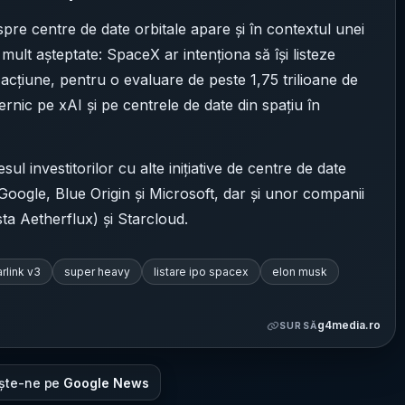
espre centre de date orbitale apare și în contextul unei
) mult așteptate: SpaceX ar intenționa să își listeze
e acțiune, pentru o evaluare de peste 1,75 trilioane de
ternic pe xAI și pe centrele de date din spațiu în
l investitorilor cu alte inițiative de centre de date
oogle, Blue Origin și Microsoft, dar și unor companii
a Aetherflux) și Starcloud.
arlink v3
super heavy
listare ipo spacex
elon musk
g4media.ro
SURSĂ
ște-ne pe
Google News