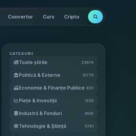
Convertor
Curs
Cripto
Cotații
Indici
CATEGORII
Toate știrile
23676
Politică & Externe
10779
Economie & Finanțe Publice
820
Piețe & Investiții
1239
Industrii & Fonduri
4505
Tehnologie & Știință
5761