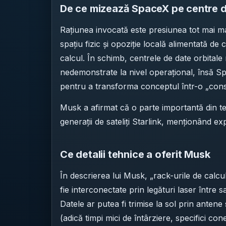
De ce mizează SpaceX pe centre de
Rațiunea invocată este presiunea tot mai ma
spațiu fizic și opoziție locală alimentată de 
calcul. În schimb, centrele de date orbital
nedemonstrate la nivel operațional, însă S
pentru a transforma conceptul într-o „const
Musk a afirmat că o parte importantă din te
generații de sateliți Starlink, menționând exp
Ce detalii tehnice a oferit Musk
În descrierea lui Musk, „rack-urile de calcul
fie interconectate prin legături laser între satel
Datele ar putea fi trimise la sol prin antene 
(adică timpi mici de întârziere, specifici con