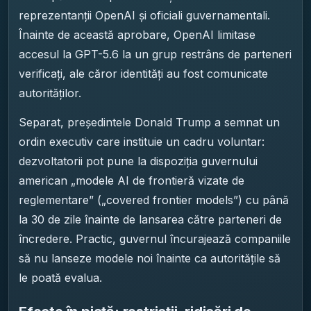
reprezentanții OpenAI și oficiali guvernamentali.
Înainte de această aprobare, OpenAI limitase
accesul la GPT-5.6 la un grup restrâns de parteneri
verificați, ale căror identități au fost comunicate
autorităților.
Separat, președintele Donald Trump a semnat un
ordin executiv care instituie un cadru voluntar:
dezvoltatorii pot pune la dispoziția guvernului
american „modele AI de frontieră vizate de
reglementare” („covered frontier models”) cu până
la 30 de zile înainte de lansarea către parteneri de
încredere. Practic, guvernul încurajează companiile
să nu lanseze modele noi înainte ca autoritățile să
le poată evalua.