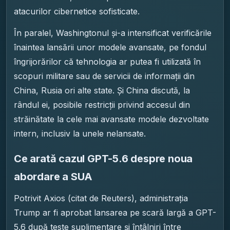
atacurilor cibernetice sofisticate.
În paralel, Washingtonul și-a intensificat verificările
înaintea lansării unor modele avansate, pe fondul
îngrijorărilor că tehnologia ar putea fi utilizată în
scopuri militare sau de servicii de informații din
China, Rusia ori alte state. Și China discută, la
rândul ei, posibile restricții privind accesul din
străinătate la cele mai avansate modele dezvoltate
intern, inclusiv la unele nelansate.
Ce arată cazul GPT-5.6 despre noua
abordare a SUA
Potrivit Axios (citat de Reuters), administrația
Trump ar fi aprobat lansarea pe scară largă a GPT-
5.6 după teste suplimentare și întâlniri între