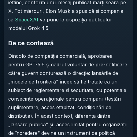
ieftine, conform unui mesaj publicat marți seara pe
X. Tot miercuri, Elon Musk a spus că și compania
sa
SpaceXAI
va pune la dispoziția publicului
modelul Grok 4.5.
De ce contează
Dincolo de competiția comercială, aprobarea
pentru GPT-5.6 și cadrul voluntar de pre-notificare
către guvern conturează o direcție: lansările de
„modele de frontieră” încep să fie tratate ca un
subiect de reglementare și securitate, cu potențiale
consecințe operaționale pentru companii (testări
suplimentare, acces etapizat, condiționări de
distribuție). În acest context, diferența dintre
„lansare publică” și „acces limitat pentru organizații
de încredere” devine un instrument de politică