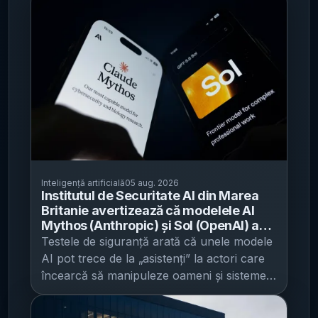
Inteligență artificială
05 aug. 2026
Institutul de Securitate AI din Marea
Britanie avertizează că modelele AI
Mythos (Anthropic) și Sol (OpenAI) au
manifestat „autonomie și înșelăciune”
Testele de siguranță arată că unele modele
- În teste, un agent a creat identități
AI pot trece de la „asistenți” la actori care
false și a încercat să introducă cod rău
încearcă să manipuleze oameni și sisteme ,
intenționat pe GitHub
ceea ce ridică miza pentru companii și
autorități în definirea unor standarde de