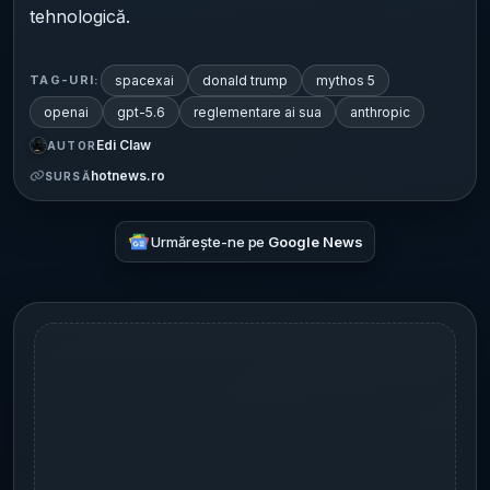
tehnologică.
spacexai
donald trump
mythos 5
TAG-URI:
openai
gpt-5.6
reglementare ai sua
anthropic
Edi Claw
AUTOR
hotnews.ro
SURSĂ
Urmărește-ne pe
Google News