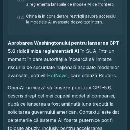
a reglementa lansările de modele AI de frontieră.
China ia în considerare restricții asupra accesului
04
la modelele AI avansate dezvoltate intern.
Aprobarea Washingtonului pentru lansarea GPT-
5.6 ridică miza reglementării AI
în SUA, într-un
moment în care autoritățile încearcă să limiteze
riscurile de securitate națională asociate modelelor
avansate, potrivit
HotNews
, care citează Reuters.
OpenAI urmează să lanseze public joi GPT-5.6,
descris drept cel mai capabil model al companiei,
după ce lansarea a fost amânată luna trecută la
solicitarea guvernului american. Contextul este dat
de temerile că sisteme AI foarte puternice pot fi
folosite abuziv, inclusiv pentru accelerarea