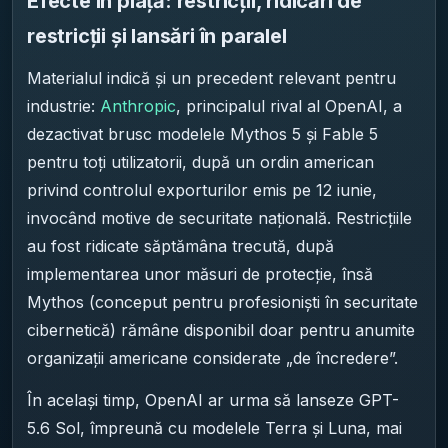
Efecte în piață: restricții, ridicări de
restricții și lansări în paralel
Materialul indică și un precedent relevant pentru
industrie:
Anthropic
, principalul rival al OpenAI, a
dezactivat brusc modelele Mythos 5 și Fable 5
pentru toți utilizatorii, după un ordin american
privind controlul exporturilor emis pe 12 iunie,
invocând motive de securitate națională. Restricțiile
au fost ridicate săptămâna trecută, după
implementarea unor măsuri de protecție, însă
Mythos (conceput pentru profesioniști în securitate
cibernetică) rămâne disponibil doar pentru anumite
organizații americane considerate „de încredere”.
În același timp, OpenAI ar urma să lanseze GPT-
5.6 Sol, împreună cu modelele Terra și Luna, mai