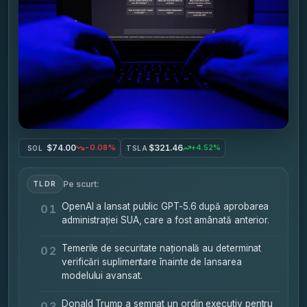
$74.00
$321.46
-0.08%
+4.52%
SOL
TSLA
Pe scurt:
TLDR
OpenAI a lansat public GPT-5.6 după aprobarea
01
administrației SUA, care a fost amânată anterior.
Temerile de securitate națională au determinat
02
verificări suplimentare înainte de lansarea
modelului avansat.
Donald Trump a semnat un ordin executiv pentru
03