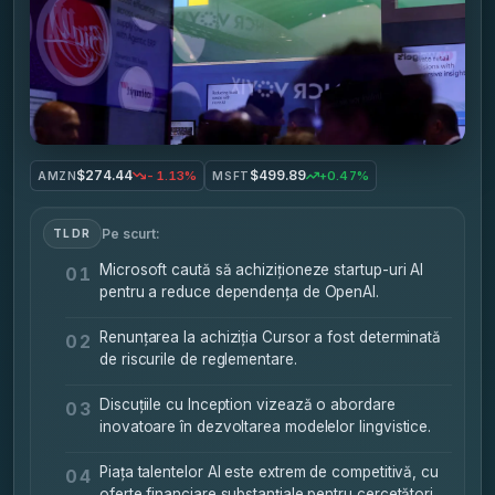
$274.44
$499.89
-1.13%
+0.47%
AMZN
MSFT
Pe scurt:
TLDR
Microsoft caută să achiziționeze startup-uri AI
01
pentru a reduce dependența de OpenAI.
Renunțarea la achiziția Cursor a fost determinată
02
de riscurile de reglementare.
Discuțiile cu Inception vizează o abordare
03
inovatoare în dezvoltarea modelelor lingvistice.
Piața talentelor AI este extrem de competitivă, cu
04
oferte financiare substanțiale pentru cercetători.