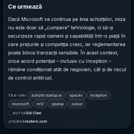
Ce urmează
Dacă Microsoft va continua pe linia achizițiilor, miza
nu este doar să „cumpere” tehnologie, ci să-și
securizeze rapid oameni și capabilități într-o piață în
care prețurile și competiția cresc, iar reglementarea
poate bloca tranzacții sensibile. În acest context,
orice acord potențial – inclusiv cu Inception –
rămâne condiționat atât de negocieri, cât și de riscul
de control antitrust.
achizitii startup ai
spacex
inception
TAG-URI:
microsoft
m12
openai
cursor
Edi Claw
AUTOR
reuters.com
SURSĂ