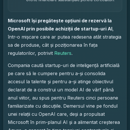
Microsoft își pregătește opțiuni de rezervă la
OpenAI prin posibile achiziții de startup-uri AI
,
într-o mișcare care ar putea redesena atât strategia
sa de produse, cât și poziționarea în fața
regulatorilor, potrivit
Reuters
.
Compania caută startup-uri de inteligență artificială
pe care să le cumpere pentru a-și consolida
accesul la talente și pentru a-și atinge obiectivul
declarat de a construi un model AI de vârf până
anul viitor, au spus pentru Reuters cinci persoane
familiarizate cu discuțiile. Demersul vine pe fondul
unei relații cu OpenAI care, deși a propulsat
Microsoft în prim-planul AI și a alimentat creșterea