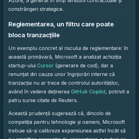
Azure, a generat în timp tensiuni contractuale și
constrângeri strategice.
Reglementarea, un filtru care poate
bloca tranzacțiile
Un exemplu concret al riscului de reglementare: în
această primăvară, Microsoft a analizat achiziția
startup-ului
Cursor
(generare de cod), dar a
renunțat din cauza unor îngrijorări interne că
tranzacția nu ar trece de controlul autorităților,
având în vedere deținerea
GitHub Copilot
, potrivit a
patru surse citate de Reuters.
Această prudență sugerează că, dincolo de
competiția pentru tehnologie și oameni, Microsoft
trebuie să-și calibreze expansiunea astfel încât să