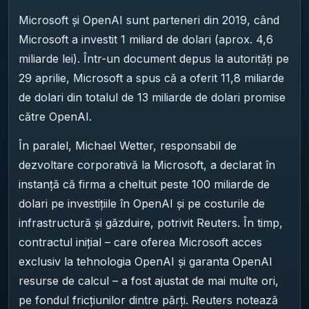
Microsoft și OpenAI sunt parteneri din 2019, când
Microsoft a investit 1 miliard de dolari (aprox. 4,6
miliarde lei). Într-un document depus la autorități pe
29 aprilie, Microsoft a spus că a oferit 11,8 miliarde
de dolari din totalul de 13 miliarde de dolari promise
către OpenAI.
În paralel, Michael Wetter, responsabil de
dezvoltare corporativă la Microsoft, a declarat în
instanță că firma a cheltuit peste 100 miliarde de
dolari pe investițiile în OpenAI și pe costurile de
infrastructură și găzduire, potrivit Reuters. În timp,
contractul inițial – care oferea Microsoft acces
exclusiv la tehnologia OpenAI și garanta OpenAI
resurse de calcul – a fost ajustat de mai multe ori,
pe fondul fricțiunilor dintre părți. Reuters notează