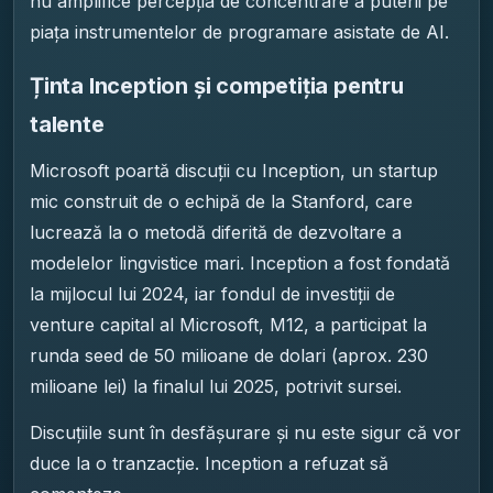
nu amplifice percepția de concentrare a puterii pe
piața instrumentelor de programare asistate de AI.
Ținta Inception și competiția pentru
talente
Microsoft poartă discuții cu Inception, un startup
mic construit de o echipă de la Stanford, care
lucrează la o metodă diferită de dezvoltare a
modelelor lingvistice mari. Inception a fost fondată
la mijlocul lui 2024, iar fondul de investiții de
venture capital al Microsoft, M12, a participat la
runda seed de 50 milioane de dolari (aprox. 230
milioane lei) la finalul lui 2025, potrivit sursei.
Discuțiile sunt în desfășurare și nu este sigur că vor
duce la o tranzacție. Inception a refuzat să