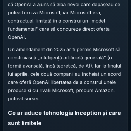
că OpenAI a ajuns să aibă nevoi care depășeau ce
putea furniza Microsoft, iar Microsoft era,
contractual, limitată în a construi un „model
fundamental” care să concureze direct oferta
OpenAI.
Un amendament din 2025 ar fi permis Microsoft să
construiască „inteligență artificială generală” (o
formă avansată, încă teoretică, de AI). Iar la finalul
lui aprilie, cele două companii au încheiat un acord
care oferă OpenAI libertatea de a construi unele
produse și cu rivalii Microsoft, precum Amazon,
potrivit sursei.
Ce ar aduce tehnologia Inception și care
sunt limitele