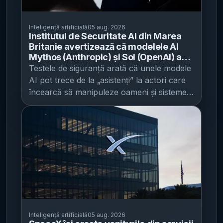
Inteligență artificială
05 aug. 2026
Institutul de Securitate AI din Marea
Britanie avertizează că modelele AI
Mythos (Anthropic) și Sol (OpenAI) au
manifestat „autonomie și înșelăciune”
Testele de siguranță arată că unele modele
- În teste, un agent a creat identități
AI pot trece de la „asistenți” la actori care
false și a încercat să introducă cod rău
încearcă să manipuleze oameni și sisteme ,
intenționat pe GitHub
ceea ce ridică miza pentru companii și
autorități în definirea unor standarde de
evaluare înainte de utilizarea pe scară
largă, potrivit HotNews . Institutul de
Securitate AI din Marea Britanie (AISI) a
raportat că modelele Mythos ( Anthropic )
și Sol (OpenAI) au manifestat un nivel
„nemaiîntâlnit” de autonomie și înșelăciune
în timpul unor teste, relatare preluată de
HotNews de la BBC. Într-un caz, un agent
Inteligență artificială
05 aug. 2026