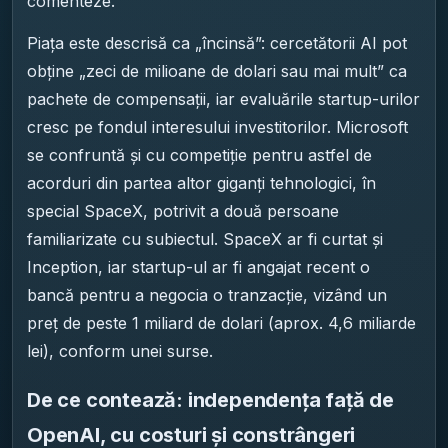
comenteze.
Piața este descrisă ca „încinsă”: cercetătorii AI pot
obține „zeci de milioane de dolari sau mai mult” ca
pachete de compensații, iar evaluările startup-urilor
cresc pe fondul interesului investitorilor. Microsoft
se confruntă și cu competiție pentru astfel de
acorduri din partea altor giganți tehnologici, în
special SpaceX, potrivit a două persoane
familiarizate cu subiectul. SpaceX ar fi curtat și
Inception, iar startup-ul ar fi angajat recent o
bancă pentru a negocia o tranzacție, vizând un
preț de peste 1 miliard de dolari (aprox. 4,6 miliarde
lei), conform unei surse.
De ce contează: independența față de
OpenAI, cu costuri și constrângeri