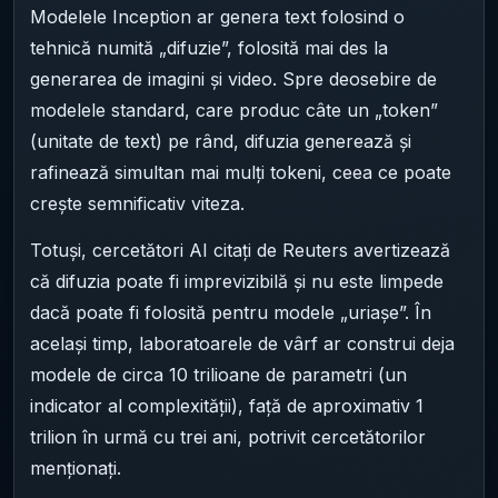
Modelele Inception ar genera text folosind o
tehnică numită „difuzie”, folosită mai des la
generarea de imagini și video. Spre deosebire de
modelele standard, care produc câte un „token”
(unitate de text) pe rând, difuzia generează și
rafinează simultan mai mulți tokeni, ceea ce poate
crește semnificativ viteza.
Totuși, cercetători AI citați de Reuters avertizează
că difuzia poate fi imprevizibilă și nu este limpede
dacă poate fi folosită pentru modele „uriașe”. În
același timp, laboratoarele de vârf ar construi deja
modele de circa 10 trilioane de parametri (un
indicator al complexității), față de aproximativ 1
trilion în urmă cu trei ani, potrivit cercetătorilor
menționați.