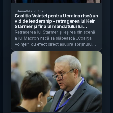
Externe
04 aug. 2026
Coaliția Voinței pentru Ucraina riscă un
vid de leadership - retragerea lui Keir
Starmer și finalul mandatului lui
Emmanuel Macron complică planurile
Retragerea lui Starmer și ieșirea din scenă
de sprijin și eventuală desfășurare de
a lui Macron riscă să slăbească „Coaliția
trupe
Voinței”, cu efect direct asupra sprijinului
european pentru Ucraina , pe fondul
temerilor privind un vid de leadership și al
ascensiunii unor politicieni mai favorabili
Rusiei, potrivit Adevărul . Coaliția – un
format diplomatic care a reunit peste 30 de
state – a fost construită în jurul
parteneriatului dintre Marea Britanie și
Franța, cu obiectivul de a susține Ucraina
și, în perspectivă, de a pregăti o eventuală
desfășurare de trupe care să garanteze
respectarea unui armistițiu. În paralel, cele