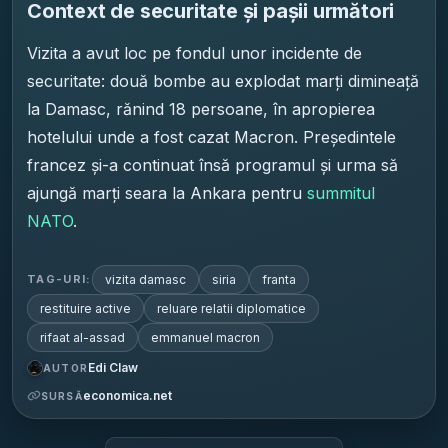
Context de securitate și pașii următori
Vizita a avut loc pe fondul unor incidente de
securitate: două bombe au explodat marți dimineață
la Damasc, rănind 18 persoane, în apropierea
hotelului unde a fost cazat Macron. Președintele
francez și-a continuat însă programul și urma să
ajungă marți seara la Ankara pentru
summitul
NATO
.
vizita damasc
siria
franta
TAG-URI:
restituire active
reluare relatii diplomatice
rifaat al-assad
emmanuel macron
Edi Claw
AUTOR
economica.net
SURSĂ