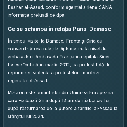
Bashar al-Assad, conform agenției siriene SANA,
informație preluată de dpa.
Ce se schimbă în relația Paris–Damasc
În timpul vizitei la Damasc, Franța și Siria au
convenit să reia relațiile diplomatice la nivel de
ambasadori. Ambasada Franței în capitala Siriei
fusese închisă în martie 2012, ca protest față de
reprimarea violentă a protestelor împotriva
regimului al-Assad.
Macron este primul lider din Uniunea Europeană
care vizitează Siria după 13 ani de război civil și
după răsturnarea de la putere a familiei al-Assad la
sfârșitul lui 2024.