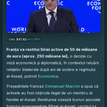
$47.62
+1.39%
EWQ
Franța va restitui Siriei active de 50 de milioane
de euro (aprox. 250 milioane lei),
o decizie cu
miză economică și diplomatică, în contextul reluării
relațiilor bilaterale după ani de izolare a regimului
al-Assad, potrivit
Economica
.
Președintele francez
Emmanuel Macron
a spus că
activele au fost obținute ilegal de un membru al
familiei al-Assad. Restituirea vizează bunuri asociate
fostului vicepreședinte Rifaat al-Assad, unchiul lui