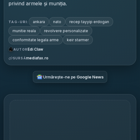
privind armele și muniția.
ankara
nato
recep tayyip erdogan
TAG-URI:
munitie reala
revolvere personalizate
conformitate legala arme
keir starmer
Edi Claw
AUTOR
mediafax.ro
SURSĂ
Urmărește-ne pe
Google News