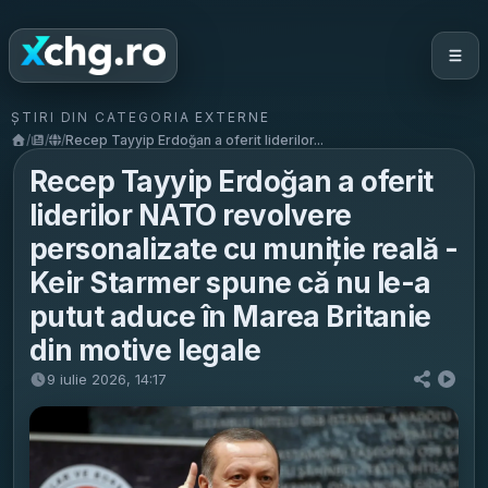
ȘTIRI DIN CATEGORIA EXTERNE
/
/
/
Recep Tayyip Erdoğan a oferit liderilor...
Recep Tayyip Erdoğan a oferit
liderilor NATO revolvere
personalizate cu muniție reală -
Keir Starmer spune că nu le-a
putut aduce în Marea Britanie
din motive legale
9 iulie 2026, 14:17