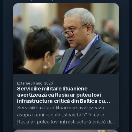
Externe
06 aug. 2026
Serviciile militare lituaniene
avertizează că Rusia ar putea lovi
infrastructura critică din Baltica cu
drone „ucrainene” - Vilnius spune că a
Serviciile militare lituaniene avertizează
întărit securitatea, dar nu vede
asupra unui risc de „steag fals” în care
acumulări de trupe la frontieră
Rusia ar putea lovi infrastructură critică din
statele baltice folosind drone prezentate