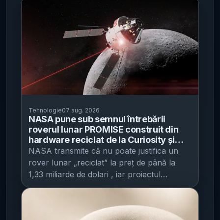
Tehnologie
07 aug. 2026
NASA pune sub semnul întrebării
roverul lunar PROMISE construit din
hardware reciclat de la Curiosity și
Perseverance - estimările ajung la 723
NASA transmite că nu poate justifica un
milioane–1,33 miliarde de dolari
rover lunar „reciclat” la preț de până la
1,33 miliarde de dolari , iar proiectul
PROMISE riscă să nu mai zboare dacă
estimările rămân la acest nivel, potrivit
TechRadar . Miza este una bugetară și de