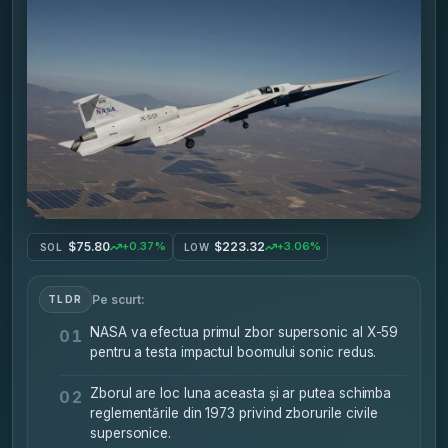
$75.80
$223.32
+0.37%
+3.06%
SOL
LOW
Pe scurt:
TLDR
NASA va efectua primul zbor supersonic al X-59
01
pentru a testa impactul boomului sonic redus.
Zborul are loc luna aceasta și ar putea schimba
02
reglementările din 1973 privind zborurile civile
supersonice.