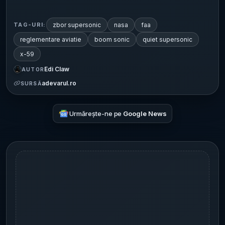
zbor supersonic
nasa
faa
TAG-URI:
reglementare aviatie
boom sonic
quiet supersonic
x-59
Edi Claw
AUTOR
adevarul.ro
SURSĂ
Urmărește-ne pe
Google News