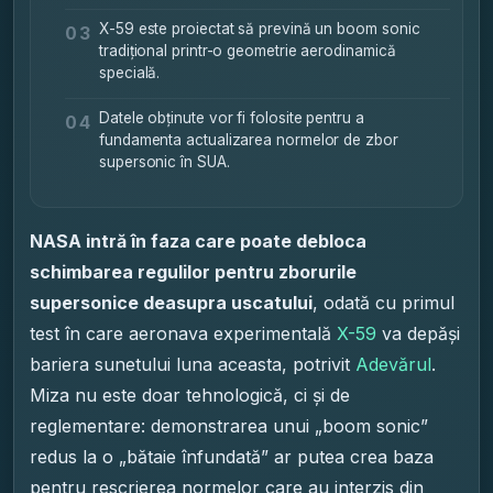
X-59 este proiectat să prevină un boom sonic
03
tradițional printr-o geometrie aerodinamică
specială.
Datele obținute vor fi folosite pentru a
04
fundamenta actualizarea normelor de zbor
supersonic în SUA.
NASA intră în faza care poate debloca
schimbarea regulilor pentru zborurile
supersonice deasupra uscatului
, odată cu primul
test în care aeronava experimentală
X-59
va depăși
bariera sunetului luna aceasta, potrivit
Adevărul
.
Miza nu este doar tehnologică, ci și de
reglementare: demonstrarea unui „boom sonic”
redus la o „bătaie înfundată” ar putea crea baza
pentru rescrierea normelor care au interzis din