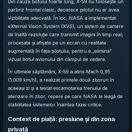
Din cauza botului foarte lung, X-59 nu folosește un
parbriz frontal clasic, deoarece pilotul nu ar avea
vizibilitate adecvată. În loc, NASA a implementat
eXternal Vision System (XVS), un sistem de camere
de înaltă rezoluție care transmit imagini în timp real,
procesate și afișate pe un ecran cu realitate
augmentată în fața pilotului, pentru a „elimina”
vizual botul avionului din câmpul de vedere.
În ultimele săptămâni, X-59 a atins Mach 0,95
(1.009 km/h), a realizat primele două zboruri în
aceeași zi și a testat escamotarea trenului de
aterizare în zbor, repere pe care NASA le leagă de
stabilitatea sistemelor înaintea fazei critice.
Context de piață: presiune și din zona
privată