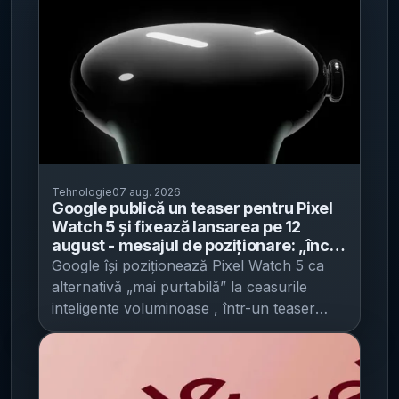
Tehnologie
07 aug. 2026
Google publică un teaser pentru Pixel
Watch 5 și fixează lansarea pe 12
august - mesajul de poziționare: „încă
arată ca un ceas”
Google își poziționează Pixel Watch 5 ca
alternativă „mai purtabilă” la ceasurile
inteligente voluminoase , într-un teaser
care mizează pe design ca diferențiator
înaintea lansării din 12 august, potrivit
Android Authority . În clipul de promovare,
Google arată doar silueta întunecată a Pixel