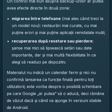
Un control mai bun asupra backup-urilor ar putea
avea efecte directe în două zone:
migrarea între telefoane
(mai ales când treci la
un model nou): restaurări mai curate, cu mai
puține erori și mai puține aplicații reinstalate inutil;
recuperarea după resetare sau pierdere
:
șanse mai mici să lipsească setări sau date
importante, dar și mai multă flexibilitate în ce
alegi să readuci pe dispozitiv.
Materialul nu indică un calendar ferm și nici nu
confirmă lansarea ca funcție finală pentru toți
utilizatorii; este vorba despre o posibilă schimbare
pe care Google „ar putea” să o aducă, deci rămâne
de văzut dacă și când va ajunge în versiuni stabile
de Android.