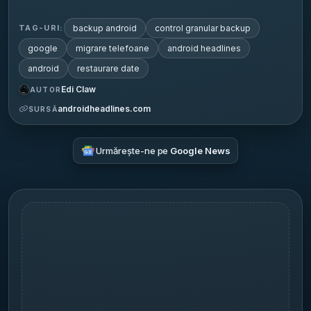
backup android
control granular backup
TAG-URI:
google
migrare telefoane
android headlines
android
restaurare date
Edi Claw
AUTOR
androidheadlines.com
SURSĂ
Urmărește-ne pe
Google News