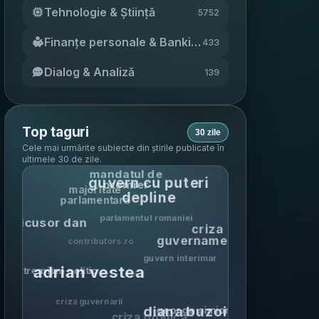
Tehnologie & Știință
5752
Finanțe personale & Banking
433
Dialog & Analiză
139
Top taguri
30 zile
Cele mai urmărite subiecte din știrile publicate în
ultimele 30 de zile
.
mandatul de
guvern cu puteri
premier
majoritate
depline
parlamentara
parlamentul romaniei
nicusor dan
criza
guvernamentala
contributors.ro
guvern interimar
adrian vestea
extremism politic
pnl
criza guvernarii
diana buzoianu
george simion
criza politica