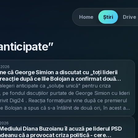
Home
Știri
Drive
anticipate
”
. 2026
ne că George Simion a discutat cu „toți liderii
- reacție după ce Ilie Bolojan a confirmat două
cu șeful AUR
egeri anticipate ca „soluție unică” pentru criza
, pe fondul discuțiilor purtate de George Simion cu lideri
otrivit Digi24 . Reacția formațiunii vine după ce premierul
lie Bolojan a spus că s-a întâlnit de două ori, în acest an,
 AUR. Într-un răspuns pentru Digi24.ro, AUR susține că
rtat discuții în ultima perioadă cu toți liderii politici”, dar
 2026
 Mediului Diana Buzoianu îl acuză pe liderul PSD
unosc că au participat la discuții, alții nu”, fără a
ndeanu că a provocat criza politică - cere
persoane sau a oferi detalii despre întâlniri.