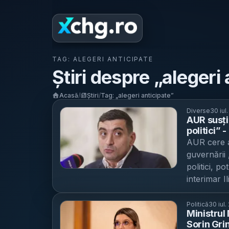
TAG:
ALEGERI ANTICIPATE
Știri despre „
alegeri 
Acasă
/
Știri
/
Tag: „
alegeri anticipate
”
Diverse
30 iul
AUR susți
politici” 
întâlniri 
AUR cere al
guvernării 
politici, p
interimar I
cu liderul
Simion „a pu
Politică
30 iul.
Ministrul
că „unii rec
Sorin Gri
nominaliza 