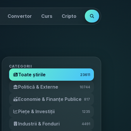
Convertor
Curs
Cripto
Cotații
Indici
CATEGORII
Toate știrile
23611
Politică & Externe
10744
Economie & Finanțe Publice
817
Piețe & Investiții
1235
Industrii & Fonduri
4491