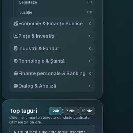
Legistație
69
Justiție
178
Economie & Finanțe Publice
0
Piețe & Investiții
0
Industrii & Fonduri
0
Tehnologie & Știință
0
Finanțe personale & Banking
0
Dialog & Analiză
0
Top taguri
24h
7 zile
30 zile
Cele mai urmărite subiecte din știrile publicate în
ultimele 24 de ore
.
Nu sunt încă suficiente taguri asociate