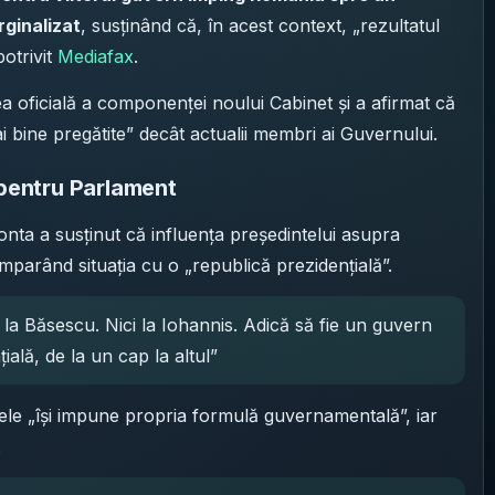
rginalizat
, susținând că, în acest context, „rezultatul
otrivit
Mediafax
.
 oficială a componenței noului Cabinet și a afirmat că
ai bine pregătite” decât actualii membri ai Guvernului.
 pentru Parlament
Ponta a susținut că influența președintelui asupra
omparând situația cu o „republică prezidențială”.
i la Băsescu. Nici la Iohannis. Adică să fie un guvern
ială, de la un cap la altul”
ntele „își impune propria formulă guvernamentală”, iar
.