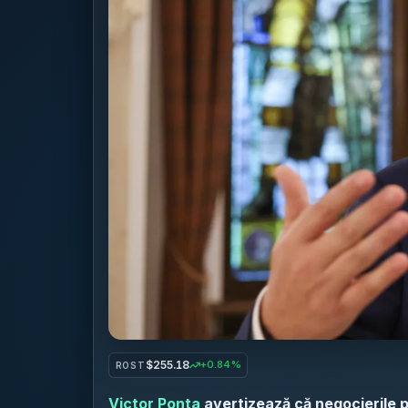
$255.18
+0.84%
ROST
Victor Ponta
avertizează că negocierile p