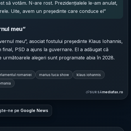
st să votăm. N-are rost. Prezidențialele le-am anulat,
rele. Uite, avem un președinte care conduce el”
rnul meu”
uvernul meu”, asociat fostului președinte Klaus Iohannis,
în final, PSD a ajuns la guvernare. El a adăugat că
rece următoarele alegeri sunt programate abia în 2028.
rlamentul romaniei
marius tuca show
klaus iohannis
romania
mediafax.ro
SURSĂ
ște-ne pe
Google News