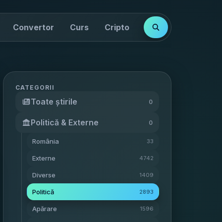
Convertor
Curs
Cripto
Cotații
Indici
CATEGORII
Toate știrile
0
Politică & Externe
0
România
33
Externe
4742
Diverse
1409
Politică
2893
Apărare
1596