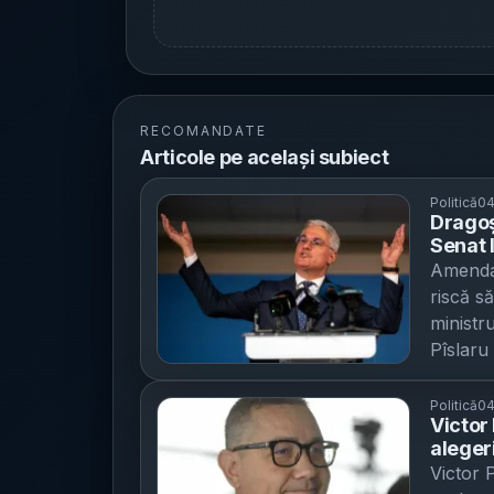
RECOMANDATE
Articole pe același subiect
Politică
04
Dragoș
Senat l
PNRR - 
Amendam
viitoar
riscă s
ministr
Pîslaru 
ministru
Europea
Politică
04
Victor
îndeplin
aleger
cereri 
data l
Victor 
marți î