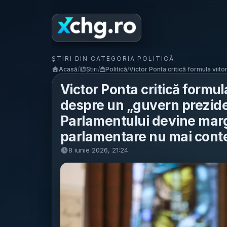
ȘTIRI DIN CATEGORIA POLITICĂ
Acasă
/
Știri
/
Politică
/
Victor Ponta critică formula viitoru
Victor Ponta critică formul
despre un „guvern preziden
Parlamentului devine margi
parlamentare nu mai cont
8 iunie 2026, 21:24