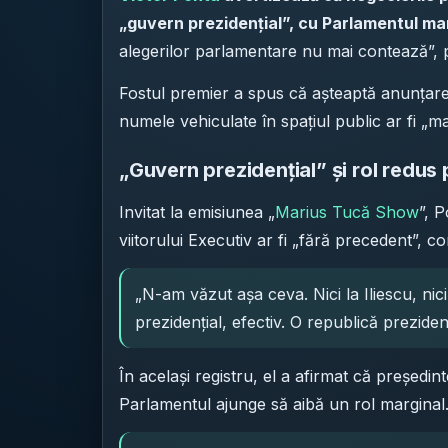
„guvern prezidențial”, cu Parlamentul ma
alegerilor parlamentare nu mai contează”, p
Fostul premier a spus că așteaptă anunțarea
numele vehiculate în spațiul public ar fi „m
„Guvern prezidențial” și rol redus
Invitat la emisiunea „
Marius Tucă Show
”, 
viitorului Executiv ar fi „fără precedent”, c
„N-am văzut așa ceva. Nici la Iliescu, nic
prezidențial, efectiv. O republică prezidenț
În același registru, el a afirmat că președi
Parlamentul ajunge să aibă un rol marginal