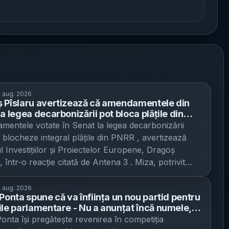
 aug. 2026
 Pîslaru avertizează că amendamentele din
a legea decarbonizării pot bloca plățile din
risc de „reversibilitate” și oprirea cererilor
entele votate în Senat la legea decarbonizării
e de plată
ă blocheze integral plățile din PNRR , avertizează
ul Investițiilor și Proiectelor Europene, Dragoș
, într-o reacție citată de Antena 3 . Miza, potrivit
lui, este ca modificările să fie interpretate de Comisia
nă drept „reversibilitate” a unei reforme deja
 aug. 2026
 Ponta spune că va înființa un nou partid pentru
ite și finanțate, ceea ce ar opri depunerea viitoarelor
ile parlamentare - Nu a anunțat încă numele,
de plată. Pîslaru spune că amendamentele adoptate
ansării sau echipa
Ponta își pregătește revenirea în competiția
n Senat la legislația privind decarbonizarea ar putea