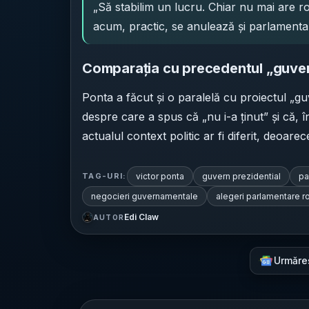
„Să stabilim un lucru. Chiar nu mai are ro
acum, practic, se anulează și parlamenta
Comparația cu precedentul „guve
Ponta a făcut și o paralelă cu proiectul „g
despre care a spus că „nu i-a ținut” și că, 
actualul context politic ar fi diferit, deoa
victor ponta
guvern prezidential
pa
TAG-URI:
negocieri guvernamentale
alegeri parlamentare 
Edi Claw
AUTOR
Urmăre