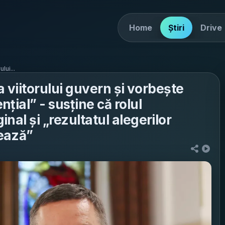
Home
Știri
Drive
lui...
a viitorului guvern și vorbește
țial” - susține că rolul
nal și „rezultatul alegerilor
ează”