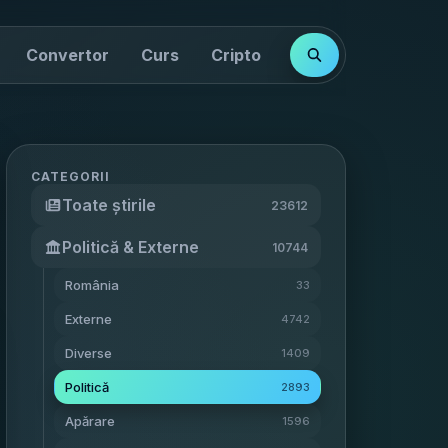
Convertor
Curs
Cripto
Cotații
Indici
CATEGORII
Toate știrile
23612
Politică & Externe
10744
România
33
Externe
4742
Diverse
1409
Politică
2893
Apărare
1596