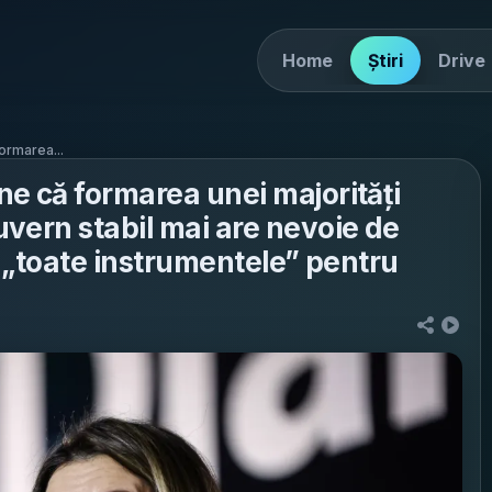
Home
Știri
Drive
ormarea...
e că formarea unei majorități
vern stabil mai are nevoie de
ă „toate instrumentele” pentru