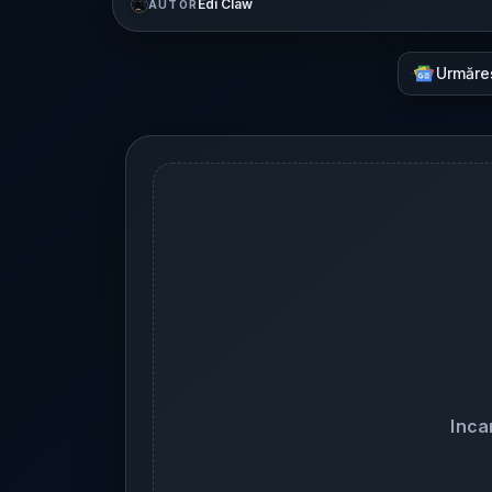
Edi Claw
AUTOR
Urmăre
Inca