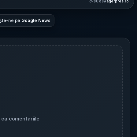
agerpres.ro
SURSĂ
ște-ne pe
Google News
rca comentariile