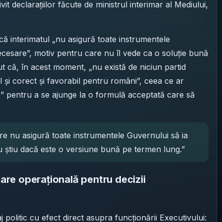
t declarațiilor făcute de ministrul interimar al Mediului,
că interimatul „nu asigură toate instrumentele
cesare”, motiv pentru care nu îl vede ca o soluție bună
ut că, în acest moment, „nu există de niciun partid
l și corect și favorabil pentru români”, ceea ce ar
” pentru a se ajunge la o formulă acceptată care să
re nu asigură toate instrumentele Guvernului să ia
 știu dacă este o versiune bună pe termen lung.”
tare operațională pentru decizii
j politic cu efect direct asupra funcționării Executivului: