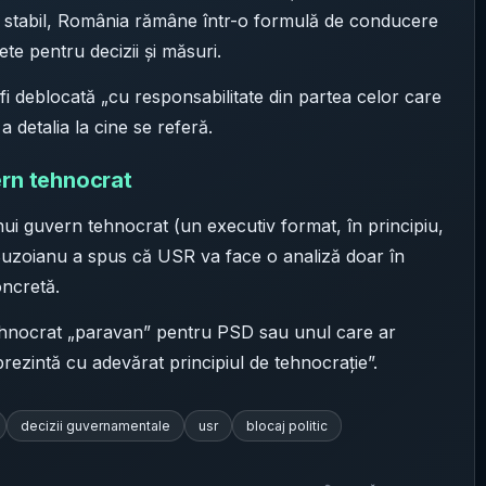
n stabil, România rămâne într-o formulă de conducere
te pentru decizii și măsuri.
fi deblocată „cu responsabilitate din partea celor care
a detalia la cine se referă.
rn tehnocrat
ui guvern tehnocrat (un executiv format, în principiu,
ă), Buzoianu a spus că USR va face o analiză doar în
ncretă.
tehnocrat „paravan” pentru PSD sau unul care ar
rezintă cu adevărat principiul de tehnocrație”.
decizii guvernamentale
usr
blocaj politic