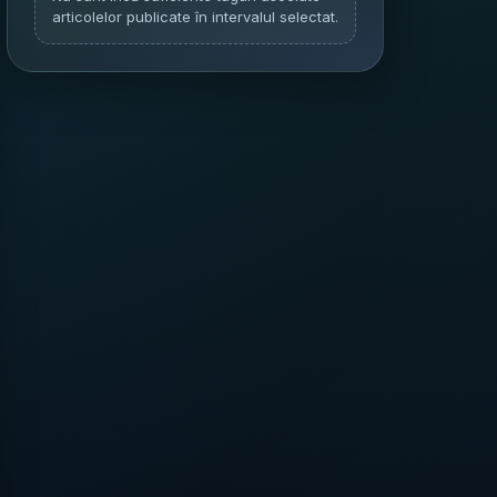
articolelor publicate în intervalul selectat.