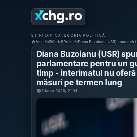
ȘTIRI DIN CATEGORIA POLITICĂ
Acasă
/
Știri
/
Politică
/
Diana Buzoianu (USR) spune că f
Diana Buzoianu (USR) spun
parlamentare pentru un gu
timp - interimatul nu ofer
măsuri pe termen lung
3 iunie 2026, 21:04