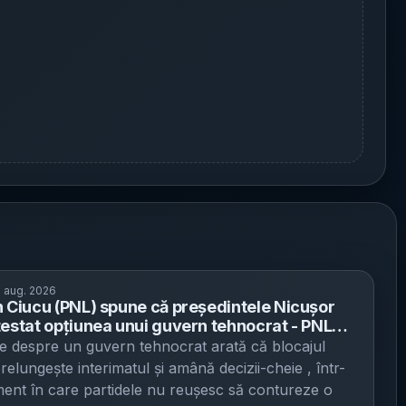
 aug. 2026
n Ciucu (PNL) spune că președintele Nicușor
testat opțiunea unui guvern tehnocrat - PNL
e refacerea alianței cu PSD, pe fondul
ile despre un guvern tehnocrat arată că blocajul
ului la formarea Executivului
prelungește interimatul și amână decizii-cheie , într-
nt în care partidele nu reușesc să contureze o