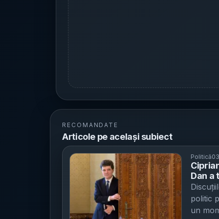
RECOMANDATE
Articole pe același subiect
Politică
03
Cipria
Dan a 
exclud
Discuți
blocaj
politic 
un mome