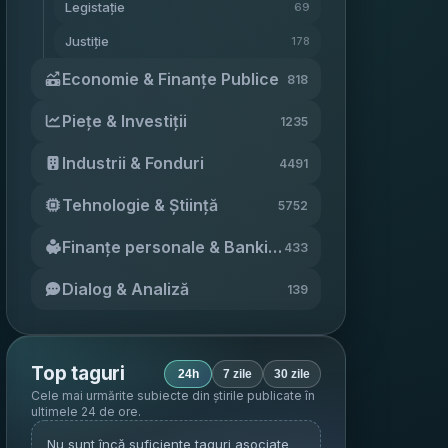
Legistație
69
Justiție
178
Economie & Finanțe Publice
818
Piețe & Investiții
1235
Industrii & Fonduri
4491
Tehnologie & Știință
5752
Finanțe personale & Banking
433
Dialog & Analiză
139
Top taguri
24h
7 zile
30 zile
Cele mai urmărite subiecte din știrile publicate în
ultimele 24 de ore
.
Nu sunt încă suficiente taguri asociate