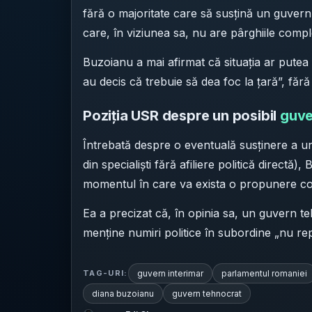
fără o majoritate care să susțină un guver
care, în viziunea sa, nu are pârghiile comple
Buzoianu a mai afirmat că situația ar putea 
au decis că trebuie să dea foc la țară”, fără 
Poziția USR despre un posibil
guve
Întrebată despre o eventuală susținere a un
din specialiști fără afiliere politică direct
momentul în care va exista o propunere co
Ea a precizat că, în opinia sa, un guvern 
menține numiri politice în subordine „nu rep
guvern interimar
parlamentul romaniei
TAG-URI:
diana buzoianu
guvern tehnocrat