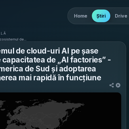
Home
Știri
Drive
ALĂ
cosistemul de...
emul de cloud-uri AI pe șase
 capacitatea de „AI factories” -
 America de Sud și adoptarea
erea mai rapidă în funcțiune