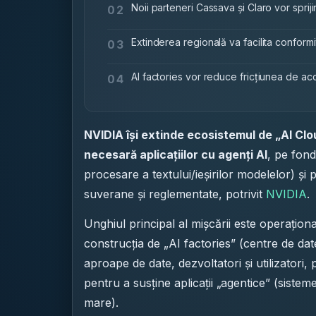
Noii parteneri Cassava și Claro vor spriji
02
Extinderea regională va facilita conformi
03
AI factories vor reduce fricțiunea de acces
04
NVIDIA își extinde ecosistemul de „AI Clo
necesară aplicațiilor cu agenți AI
, pe fond
procesare a textului/ieșirilor modelelor) și 
suverane și reglementate, potrivit
NVIDIA
.
Unghiul principal al mișcării este operațion
construcția de „AI factories” (centre de dat
aproape de date, dezvoltatori și utilizatori,
pentru a susține aplicații „agentice” (siste
mare).