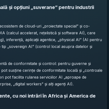
lă și opțiuni „suverane” pentru industrii
cosistem de cloud-uri „proiectate special” și co-
 (calcul accelerat, rețelistică și software AI), care
), inferență, aplicații agentice, „physical AI” (AI pentru
e tip „sovereign AI” (control local asupra datelor și
ntă de conformitate și control: pentru guverne și
e pot susține cerințe de conformitate locală și „controale
i pot facilita rularea serviciilor AI „aproape de
rprise, „digital workers” și alți agenți AI).
te, cu noi intrări în Africa și America de