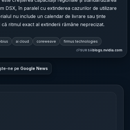
m DSX, în paralel cu extinderea cazurilor de utilizare
erialul nu include un calendar de livrare sau ținte
l că ritmul exact al extinderii rămâne neprecizat.
ebius
ai cloud
coreweave
firmus technologies
blogs.nvidia.com
SURSĂ
ște-ne pe
Google News