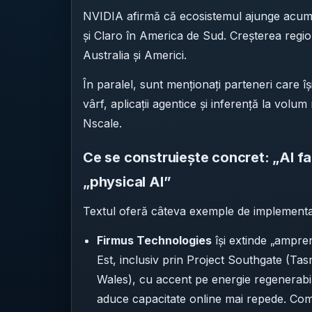
NVIDIA afirmă că ecosistemul ajunge acum
și Claro în America de Sud. Creșterea regio
Australia și Americi.
În paralel, sunt menționați parteneri care î
vârf, aplicații agentice și inferență la volu
Nscale.
Ce se construiește concret: „AI fa
„physical AI”
Textul oferă câteva exemple de implementa
Firmus Technologies
își extinde „ampren
Est, inclusiv prin Project Southgate (T
Wales), cu accent pe energie regenerabil
aduce capacitate online mai repede. Comp