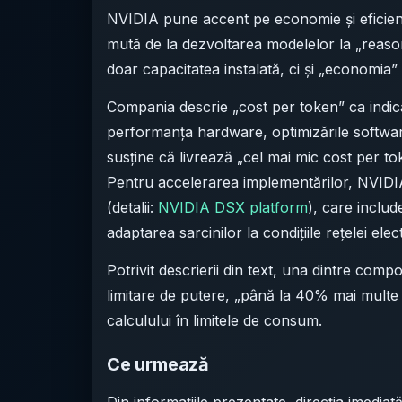
NVIDIA pune accent pe economie și eficien
mută de la dezvoltarea modelelor la „reason
doar capacitatea instalată, ci și „economia” 
Compania descrie „cost per token” ca indica
performanța hardware, optimizările software,
susține că livrează „cel mai mic cost per toke
Pentru accelerarea implementărilor, NVIDI
(detalii:
NVIDIA DSX platform
), care inclu
adaptarea sarcinilor la condițiile rețelei ele
Potrivit descrierii din text, una dintre co
limitare de putere, „până la 40% mai multe
calculului în limitele de consum.
Ce urmează
Din informațiile prezentate, direcția imediat