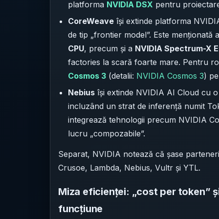
platforma
NVIDIA DSX
pentru proiectare
CoreWeave
își extinde platforma NVIDIA
de tip „frontier model”. Este menționată
CPU
, precum și a
NVIDIA Spectrum-X E
factories la scară foarte mare. Pentru r
Cosmos 3
(detalii:
NVIDIA Cosmos 3
) pe
Nebius
își extinde NVIDIA AI Cloud cu o 
incluzând un strat de inferență numit T
integrează tehnologii precum NVIDIA Co
lucru „compozabile”.
Separat, NVIDIA notează că șase parteneri 
Crusoe, Lambda, Nebius, Vultr și YTL.
Miza eficienței: „cost per token” 
funcțiune