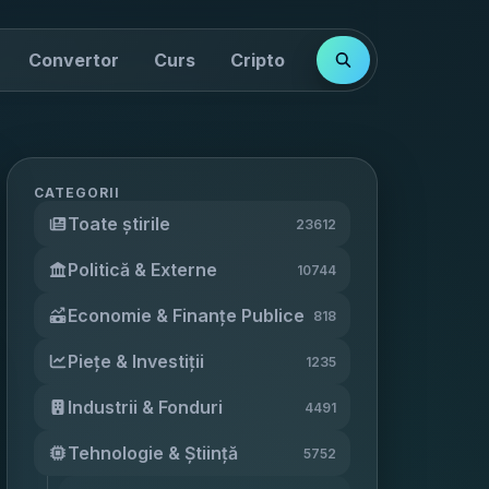
Convertor
Curs
Cripto
Cotații
Indici
CATEGORII
Toate știrile
23612
Politică & Externe
10744
Economie & Finanțe Publice
818
Piețe & Investiții
1235
Industrii & Fonduri
4491
Tehnologie & Știință
5752