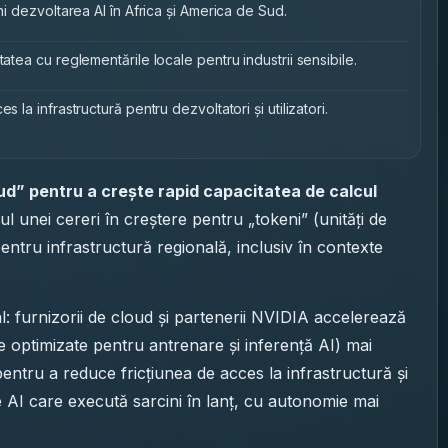
ni dezvoltarea AI în Africa și America de Sud.
tatea cu reglementările locale pentru industrii sensibile.
 la infrastructură pentru dezvoltatori și utilizatori.
ud” pentru a crește rapid capacitatea de calcul
ul unei cereri în creștere pentru „tokeni” (unități de
pentru infrastructură regională, inclusiv în contexte
al: furnizorii de cloud și partenerii NVIDIA accelerează
e optimizate pentru antrenare și inferență AI) mai
 pentru a reduce fricțiunea de acces la infrastructură și
me AI care execută sarcini în lanț, cu autonomie mai