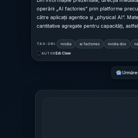
operării „AI factories” prin platforme precu
către aplicații agentice și „physical AI”. Mat
cantitative agregate pentru capacități, astfe
nvidia
ai factories
nvidia dsx
n
TAG-URI:
Edi Claw
AUTOR
Urmăre