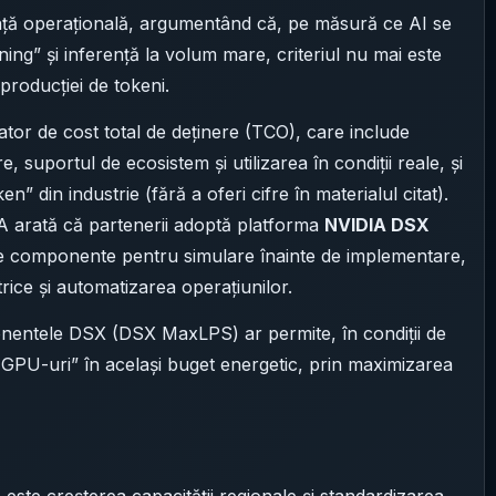
ță operațională, argumentând că, pe măsură ce AI se
ing” și inferență la volum mare, criteriul nu mai este
producției de tokeni.
tor de cost total de deținere (TCO), care include
 suportul de ecosistem și utilizarea în condiții reale, și
n” din industrie (fără a oferi cifre în materialul citat).
A arată că partenerii adoptă platforma
NVIDIA DSX
de componente pentru simulare înainte de implementare,
ctrice și automatizarea operațiunilor.
mponentele DSX (DSX MaxLPS) ar permite, în condiții de
 GPU-uri” în același buget energetic, prin maximizarea
ă este creșterea capacității regionale și standardizarea