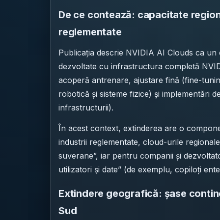
De ce contează: capacitate regiona
reglementate
Publicația descrie NVIDIA AI Clouds ca un e
dezvoltate cu infrastructura completă NVIDIA
acoperă antrenare, ajustare fină (fine-tuning
robotică și sisteme fizice) și implementări d
infrastructurii).
În acest context, extinderea are o compone
industrii reglementate, cloud-urile regional
suverane”, iar pentru companii și dezvoltator
utilizatori și date” (de exemplu, copiloți ente
Extindere geografică: șase continen
Sud