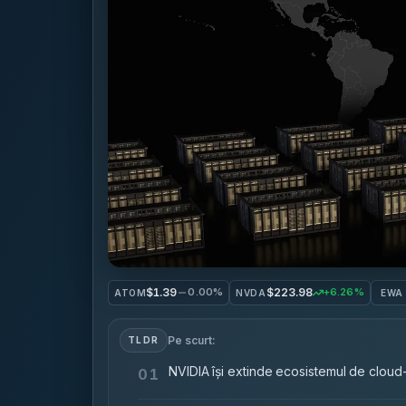
$1.39
$223.98
0.00%
+6.26%
ATOM
NVDA
EWA
Pe scurt:
TLDR
NVIDIA își extinde ecosistemul de cloud-
01