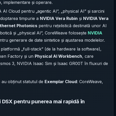
, implementare și operare.
 AI Cloud pentru „agentic AI”, „physical AI” și sarcini
 adoptarea timpurie a
NVIDIA Vera Rubin
și
NVIDIA Vera
thernet Photonics
pentru rețelistică destinată unor AI
obotică și „physical AI”, CoreWeave folosește
NVIDIA
ntru generare de date sintetice și ajustarea modelelor.
platformă „full-stack” (de la hardware la software),
oken Factory și un
Physical AI Workbench
, care
smos 3, NVIDIA Isaac Sim și Isaac GR00T în fluxuri de
au obținut statutul de
Exemplar Cloud
: CoreWeave,
și DSX pentru punerea mai rapidă în