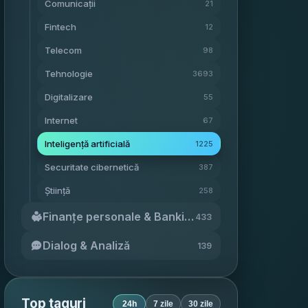
Comunicații
21
Fintech
12
Telecom
98
Tehnologie
3693
Digitalizare
55
Internet
67
Inteligență artificială
1225
Securitate cibernetică
387
Știință
258
Finanțe personale & Banking
433
Dialog & Analiză
139
Top taguri
24h
7 zile
30 zile