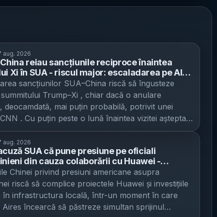
 aug. 2026
 China reiau sancțiunile reciproce înaintea
 lui Xi în SUA - riscul major: escaladarea pe AI
restrânge agenda summitului Trump–Xi
area sancțiunilor SUA–China riscă să îngusteze
summitului Trump–Xi , chiar dacă o anulare
 deocamdată, mai puțin probabilă, potrivit unei
 CNN . Cu puțin peste o lună înaintea vizitei așteptate
i Jinping în SUA, cele două economii revin la măsuri
ntru ochi”, iar miza imediată este dacă discuțiile din
 aug. 2026
acuză SUA că pune presiune pe oficiali
rie vor mai putea livra o prelungire a armistițiului
inieni din cauza colaborării cu Huawei -
l și un cadru de gestionare a rivalității în inteligența
a riscă să tensioneze relațiile Buenos Aires–
ile Chinei privind presiuni americane asupra
ală (IA). Washingtonul a introdus în ultimele
gton–Beijing
ei riscă să complice proiectele Huawei și investițiile
i o serie de restricții: a interzis importurile de noi
 în infrastructura locală, într-un moment în care
umanoizi (în mare parte produși în China), a
Aires încearcă să păstreze simultan sprijinul
nat operatori chinezi de transport maritim acuzați că