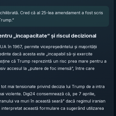
hilibrată. Cred că al 25-lea amendament a fost scris
Trump.”
ntru „incapacitate” și riscul decizional
A în 1967, permite vicepreședintelui și majorității
edinte dacă acesta este „incapabil să-și exercite
an susține că Trump reprezintă un risc prea mare pentru a
v accesul la „putere de foc imensă”, între care
 tot mai tensionate privind decizia lui Trump de a intra
 mai violente. Digi24 consemnează că, pe 7 aprilie,
 Iranului va muri în această seară” dacă regimul iranian
 interpretat această formulare ca sugerând utilizarea