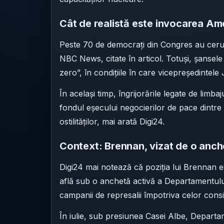
Cât de realistă este invocarea A
Peste 70 de democrați din Congres au cerut
NBC News, citate în articol. Totuși, șansel
zero”, în condițiile în care vicepreședintele
În același timp, îngrijorările legate de limba
fondul eșecului negocierilor de pace dintre S
ostilităților, mai arată Digi24.
Context: Brennan, vizat de o anch
Digi24 mai notează că poziția lui Brennan es
află sub o anchetă activă a Departamentulu
campanii de represalii împotriva celor consi
În iulie, sub presiunea Casei Albe, Departa