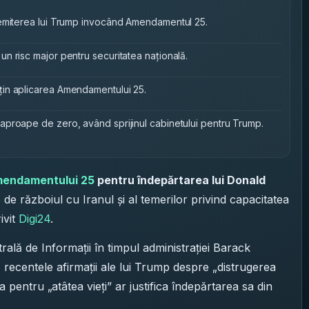
demiterea lui Trump invocând Amendamentul 25.
n risc major pentru securitatea națională.
in aplicarea Amendamentului 25.
proape de zero, având sprijinul cabinetului pentru Trump.
endamentului 25
pentru îndepărtarea lui Donald
e de războiul cu Iranul și al temerilor privind capacitatea
ivit
Digi24
.
lă de Informații în timpul administrației Barack
ecentele afirmații ale lui Trump despre „distrugerea
rea pentru „atâtea vieți” ar justifica îndepărtarea sa din