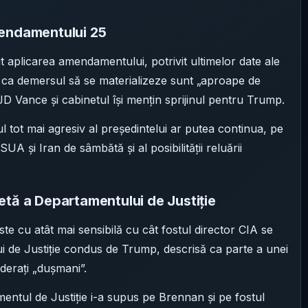
mendamentului 25
 aplicarea amendamentului, potrivit ultimelor date ale
e ca demersul să se materializeze sunt „aproape de
 JD Vance și cabinetul își mențin sprijinul pentru Trump.
jul tot mai agresiv al președintelui ar putea continua, pe
UA și Iran de sâmbătă și al posibilității reluării
etă a Departamentului de Justiție
te cu atât mai sensibilă cu cât fostul director CIA se
i de Justiție condus de Trump, descrisă ca parte a unei
derați „dușmani”.
mentul de Justiție i-a supus pe Brennan și pe fostul