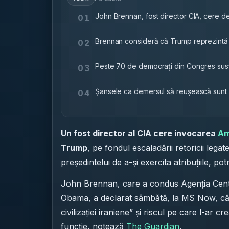
John Brennan, fost director CIA, cere 
01
Brennan consideră că Trump reprezintă u
02
Peste 70 de democrați din Congres susț
03
Șansele ca demersul să reușească sunt a
04
Un fost director al CIA cere invocarea
Am
Trump
, pe fondul escaladării retoricii legat
președintelui de a-și exercita atribuțiile, potr
John Brennan, care a condus Agenția Centra
Obama, a declarat sâmbătă, la MS Now, că r
civilizației iraniene” și riscul pe care l-ar c
funcție, notează
The Guardian
.