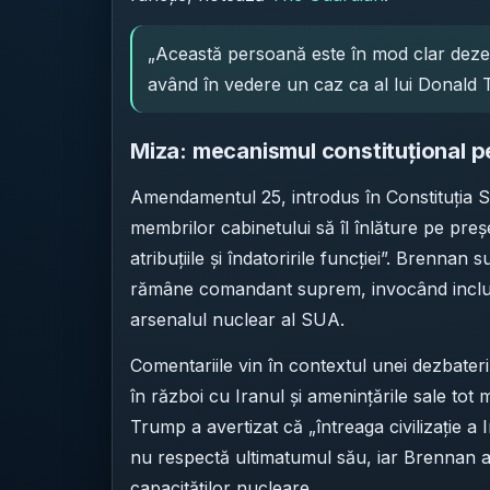
„Această persoană este în mod clar dezec
având în vedere un caz ca al lui Donald 
Miza: mecanismul constituțional pe
Amendamentul 25, introdus în Constituția SU
membrilor cabinetului să îl înlăture pe preș
atribuțiile și îndatoririle funcției”. Brenn
rămâne comandant suprem, invocând inclusi
arsenalul nuclear al SUA.
Comentariile vin în contextul unei dezbateri
în război cu Iranul și amenințările sale tot
Trump a avertizat că „întreaga civilizație a
nu respectă ultimatumul său, iar Brennan a
capacităților nucleare.