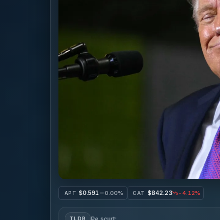
$0.591
$842.23
0.00%
-4.12%
APT
CAT
Pe scurt:
TLDR