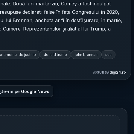
ale. Două luni mai târziu, Comey a fost inculpat
esupuse declarații false în fața Congresului în 2020,
ul lui Brennan, ancheta ar fi în desfășurare; în martie,
a Camerei Reprezentanților și aliat al lui Trump, a
rtamentul de justitie
donald trump
john brennan
sua
digi24.ro
SURSĂ
ște-ne pe
Google News