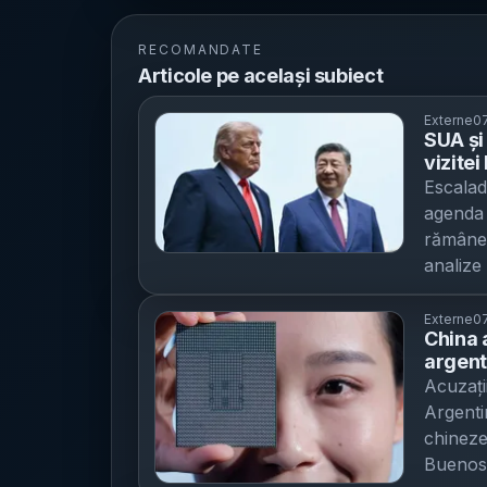
RECOMANDATE
Articole pe același subiect
Externe
07
SUA și
vizitei
poate 
Escalad
agenda 
rămâne,
analize
a lui X
„ochi pe
Externe
07
China 
septemb
argent
comercia
disput
Acuzați
artifici
Washin
Argentin
săptămân
chineze
roboți 
Buenos 
sancțio