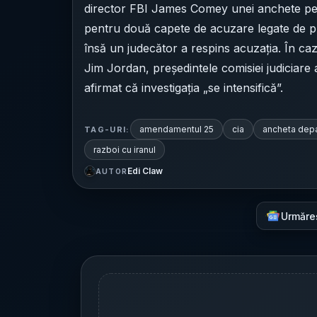
director FBI James Comey unei anchete pen
pentru două capete de acuzare legate de pr
însă un judecător a respins acuzația. În caz
Jim Jordan, președintele comisiei judiciare 
afirmat că investigația „se intensifică”.
amendamentul 25
cia
ancheta depa
TAG-URI:
razboi cu iranul
Edi Claw
AUTOR
Urmăre