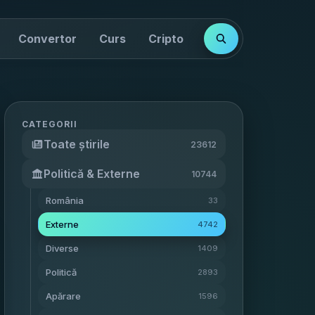
Convertor
Curs
Cripto
Cotații
Indici
CATEGORII
Toate știrile
23612
Politică & Externe
10744
România
33
Externe
4742
Diverse
1409
Politică
2893
Apărare
1596