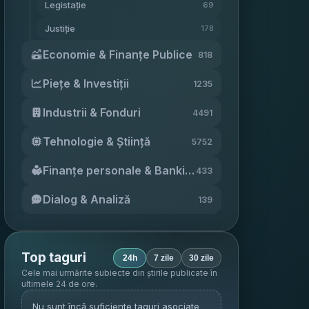
Legistație
69
Justiție
178
Economie & Finanțe Publice
818
Piețe & Investiții
1235
Industrii & Fonduri
4491
Tehnologie & Știință
5752
Finanțe personale & Banking
433
Dialog & Analiză
139
Top taguri
24h
7 zile
30 zile
Cele mai urmărite subiecte din știrile publicate în
ultimele 24 de ore
.
Nu sunt încă suficiente taguri asociate