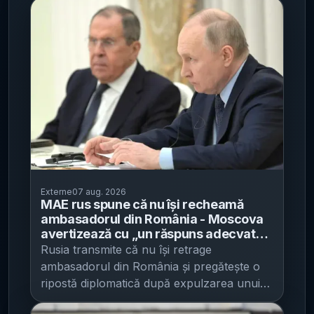
Externe
07 aug. 2026
MAE rus spune că nu își recheamă
ambasadorul din România - Moscova
avertizează cu „un răspuns adecvat”
după expulzarea unui diplomat rus
Rusia transmite că nu își retrage
ambasadorul din România și pregătește o
ripostă diplomatică după expulzarea unui
diplomat rus de către București, potrivit