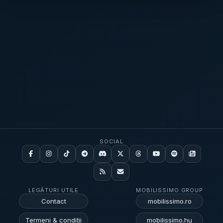
Serbiei cu Rusia, aliat tradițional și furnizor
major de gaz. Potrivit aceleiași relatări,
președintele sârb Aleksandr Vucic a spus
că discuțiile vizează negocierile de aderare
la UE și cooperarea economică și
energetică.
[...]
SOCIAL
LEGĂTURI UTILE
MOBILISSIMO GROUP
Contact
mobilissimo.ro
Termeni & condiții
mobilissimo.hu