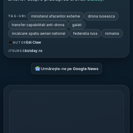
ministerul afacerilor externe
drona ruseasca
TAG-URI:
transfer capabilitati anti-drona
galati
incalcare spatiu aerian national
federatia rusa
romania
Edi Claw
AUTOR
biziday.ro
SURSĂ
Urmărește-ne pe
Google News