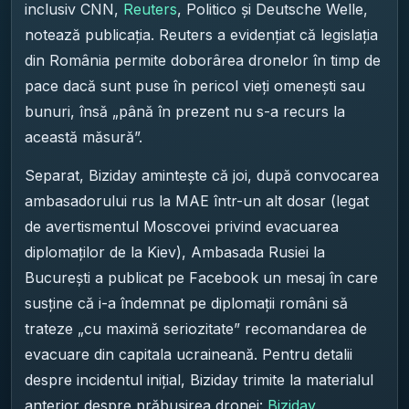
inclusiv CNN,
Reuters
, Politico și Deutsche Welle,
notează publicația. Reuters a evidențiat că legislația
din România permite doborârea dronelor în timp de
pace dacă sunt puse în pericol vieți omenești sau
bunuri, însă „până în prezent nu s-a recurs la
această măsură”.
Separat, Biziday amintește că joi, după convocarea
ambasadorului rus la MAE într-un alt dosar (legat
de avertismentul Moscovei privind evacuarea
diplomaților de la Kiev), Ambasada Rusiei la
București a publicat pe Facebook un mesaj în care
susține că i-a îndemnat pe diplomații români să
trateze „cu maximă seriozitate” recomandarea de
evacuare din capitala ucraineană. Pentru detalii
despre incidentul inițial, Biziday trimite la materialul
anterior despre prăbușirea dronei:
Biziday
.