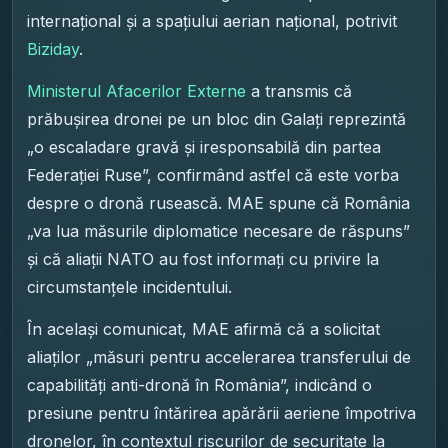
internațional și a spațiului aerian național, potrivit
Biziday
.
Ministerul Afacerilor Externe
a transmis că
prăbușirea dronei pe un bloc din Galați reprezintă
„o escaladare gravă și iresponsabilă din partea
Federației Ruse”, confirmând astfel că este vorba
despre o dronă rusească. MAE spune că România
„va lua măsurile diplomatice necesare de răspuns”
și că aliații NATO au fost informați cu privire la
circumstanțele incidentului.
În același comunicat, MAE afirmă că a solicitat
aliaților „măsuri pentru accelerarea transferului de
capabilități anti-dronă în România”, indicând o
presiune pentru întărirea apărării aeriene împotriva
dronelor, în contextul riscurilor de securitate la