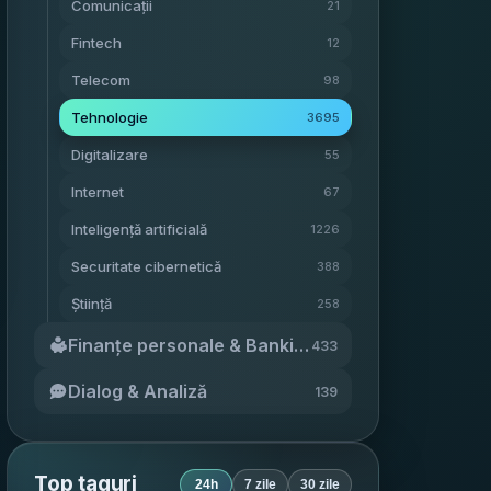
Comunicații
21
Fintech
12
Telecom
98
Tehnologie
3695
Digitalizare
55
Internet
67
Inteligență artificială
1226
Securitate cibernetică
388
Știință
258
Finanțe personale & Banking
433
Dialog & Analiză
139
Top taguri
24h
7 zile
30 zile