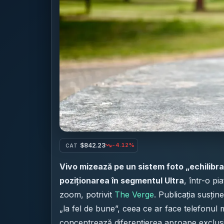
$842.23
-4.12%
CAT
Vivo mizează pe un sistem foto „echilibrat
poziționarea în segmentul Ultra
, într-o pi
zoom, potrivit
The Verge
. Publicația susțin
„la fel de bune”, ceea ce ar face telefonul ma
concentrează diferențierea aproape exclusi