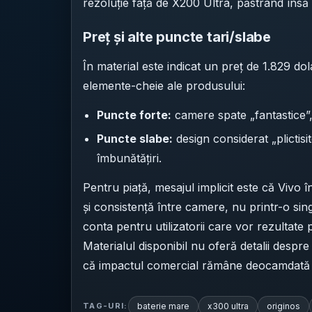
rezoluție față de X200 Ultra, păstrând însă
Preț și alte puncte tari/slabe
În material este indicat un preț de 1.829 do
elemente-cheie ale produsului:
Puncte forte:
camere spate „fantastice”
Puncte slabe:
design considerat „plictisi
îmbunătățiri.
Pentru piață, mesajul implicit este că Vivo 
și consistență între camere, nu printr-o sin
conta pentru utilizatorii care vor rezultate
Materialul disponibil nu oferă detalii despre
că impactul comercial rămâne deocamdată dif
baterie mare
x300 ultra
originos
TAG-URI: