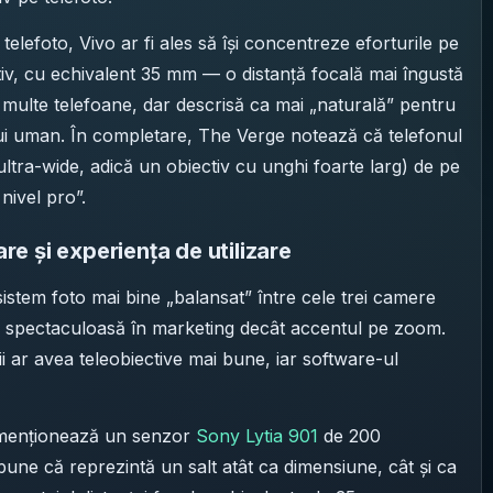
elefoto, Vivo ar fi ales să își concentreze eforturile pe
tiv, cu echivalent 35 mm — o distanță focală mai îngustă
ulte telefoane, dar descrisă ca mai „naturală” pentru
lui uman. În completare, The Verge notează că telefonul
tra-wide, adică un obiectiv cu unghi foarte larg) de pe
nivel pro”.
e și experiența de utilizare
istem foto mai bine „balansat” între cele trei camere
n spectaculoasă în marketing decât accentul pe zoom.
lii ar avea teleobiective mai bune, iar software-ul
e menționează un senzor
Sony Lytia 901
de 200
spune că reprezintă un salt atât ca dimensiune, cât și ca