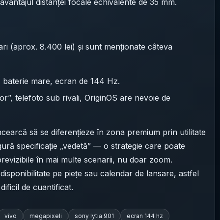
 avantajul distanței focale echivalente de 35 mm.
lari (aprox. 8.400 lei) și sunt menționate câteva
, baterie mare, ecran de 144 Hz.
tor”, telefoto sub rivali, OriginOS are nevoie de
încearcă să se diferențieze în zona premium prin utilitate
gură specificație „vedetă” — o strategie care poate
 previzibile în mai multe scenarii, nu doar zoom.
 disponibilitate pe piețe sau calendar de lansare, astfel
icil de cuantificat.
vivo
megapixeli
sony lytia 901
ecran 144 hz