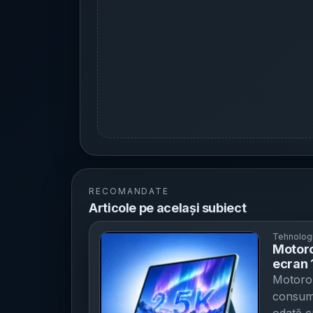
RECOMANDATE
Articole pe același subiect
Tehnolog
Motoro
ecran 1
din 15
Motorol
INR
consum,
odată c