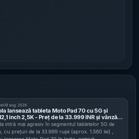
ie
08 aug. 2026
la lansează tableta Moto Pad 70 cu 5G și
2,1 inch 2,5K - Preț de la 33.999 INR și vânzări
 august în India, cu reducere de până la 5.000
a intră mai agresiv în segmentul tabletelor 5G de
 cu prețuri de la 33.999 rupii (aprox. 1.560 lei) ,
u lansarea Moto Pad 70 în India, potrivit