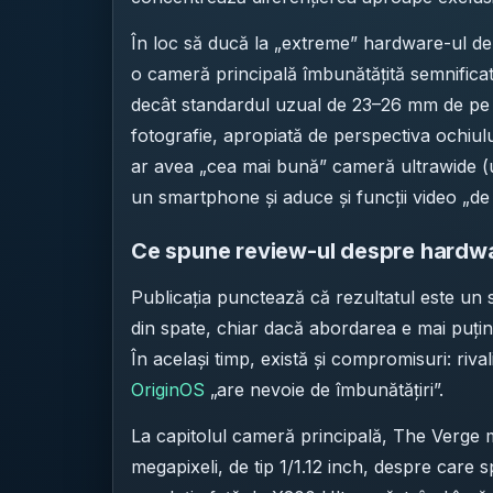
În loc să ducă la „extreme” hardware-ul de t
o cameră principală îmbunătățită semnifica
decât standardul uzual de 23–26 mm de pe m
fotografie, apropiată de perspectiva ochiu
ar avea „cea mai bună” cameră ultrawide (ul
un smartphone și aduce și funcții video „de 
Ce spune review-ul despre hardwar
Publicația punctează că rezultatul este un s
din spate, chiar dacă abordarea e mai puți
În același timp, există și compromisuri: riva
OriginOS
„are nevoie de îmbunătățiri”.
La capitolul cameră principală, The Verg
megapixeli, de tip 1/1.12 inch, despre care 