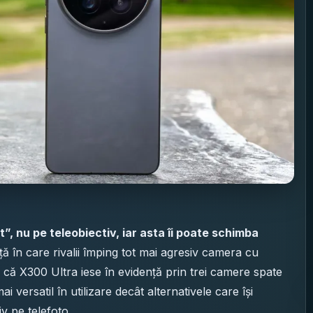
”, nu pe teleobiectiv, iar asta îi poate schimba
ață în care rivalii împing tot mai agresiv camera cu
e că X300 Ultra iese în evidență prin trei camere spate
i versatil în utilizare decât alternativele care își
v pe telefoto.