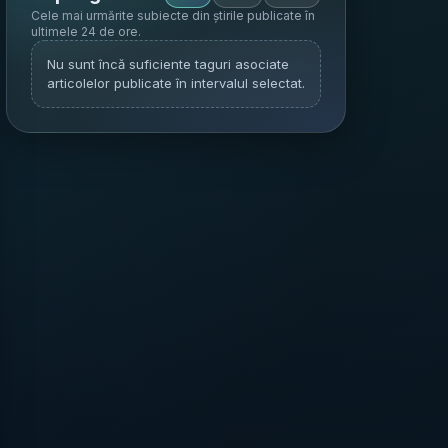
Cele mai urmărite subiecte din știrile publicate în
ultimele 24 de ore
.
Nu sunt încă suficiente taguri asociate
articolelor publicate în intervalul selectat.