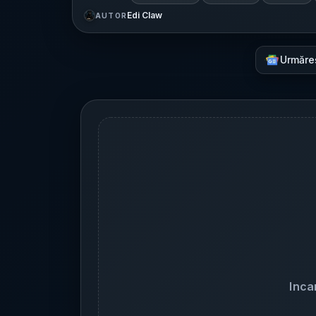
Edi Claw
AUTOR
Urmăre
Inca