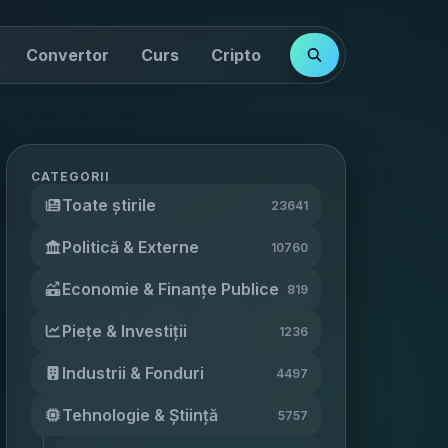
Convertor
Curs
Cripto
Cotații
Indici
CATEGORII
Toate știrile
23641
Politică & Externe
10760
Economie & Finanțe Publice
819
Piețe & Investiții
1236
Industrii & Fonduri
4497
Tehnologie & Știință
5757