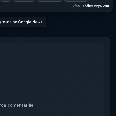
theverge.com
SURSĂ
ște-ne pe
Google News
rca comentariile