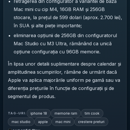
retragerea din configurator a variantei de bază
Mac mini cu cip M4, 16GB RAM și 256GB
stocare, la prețul de 599 dolari (aprox. 2.700 lei),
în SUA și alte piețe importante;
eliminarea opțiunii de 256GB din configuratorul
Mac Studio cu M3 Ultra, rămânând ca unică
opțiune configurația cu 96GB memorie.
În lipsa unor detalii suplimentare despre calendar și
amplitudinea scumpirilor, rămâne de urmărit dacă
Apple va aplica majorările uniform pe gamă sau va
diferenția prețurile în funcție de configurații și de
segmentul de produs.
iphone 18
memorie ram
tim cook
TAG-URI:
mac studio
apple
mac mini
crestere preturi