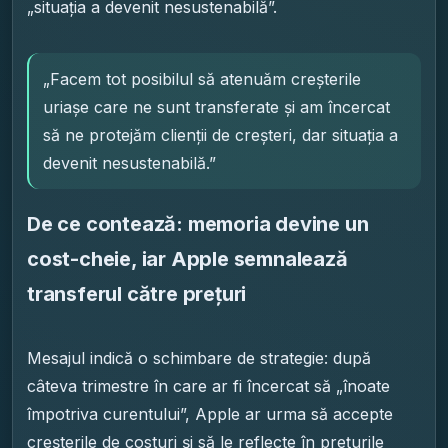
„situația a devenit nesustenabilă”.
„Facem tot posibilul să atenuăm creșterile
uriașe care ne sunt transferate și am încercat
să ne protejăm clienții de creșteri, dar situația a
devenit nesustenabilă.”
De ce contează: memoria devine un
cost-cheie, iar Apple semnalează
transferul către prețuri
Mesajul indică o schimbare de strategie: după
câteva trimestre în care ar fi încercat să „înoate
împotriva curentului”, Apple ar urma să accepte
creșterile de costuri și să le reflecte în prețurile