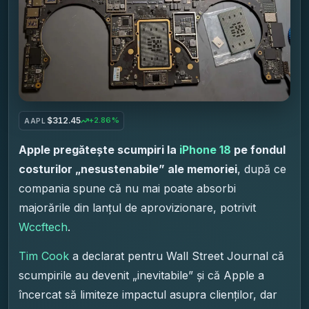
$312.45
+2.86%
AAPL
Apple pregătește scumpiri la
iPhone 18
pe fondul
costurilor „nesustenabile” ale memoriei
, după ce
compania spune că nu mai poate absorbi
majorările din lanțul de aprovizionare, potrivit
Wccftech
.
Tim Cook
a declarat pentru Wall Street Journal că
scumpirile au devenit „inevitabile” și că Apple a
încercat să limiteze impactul asupra clienților, dar