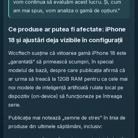
vom continua să evaluăm acest lucru. Și, cum
am mai spus, vom analiza o gamă de opțiuni.”
Ce produse ar putea fi afectate: iPhone
18 și ajustări deja vizibile în configurații
Wccftech susține că viitoarea gamă iPhone 18 este
„garantată” să primească scumpiri, în special
modelul de bază, despre care publicația afirmă că
ar urma să treacă la 12GB RAM pentru ca cele mai
noi modele de inteligență artificială rulate local pe
dispozitiv (on-device) să funcționeze pe întreaga
serie.
Publicația mai notează „semne de stres” în linia de
produse din ultimele săptămâni, inclusiv: