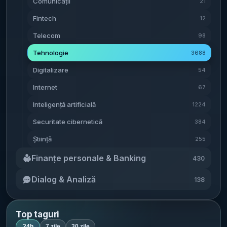
Comunicații
21
multe linii de produse ar putea însemna fie
ajunge să protejeze „layout-ul” (aranjarea
cu iPhone 18); un panou OLED mai luminos
o repoziționare a segmentului premium, fie
elementelor pe cip) al unui circuit integrat,
Fintech
12
și mai subțire, pentru reducerea reflexiilor,
o maturizare a lanțului de aprovizionare
nu doar al unuia definit explicit ca
creșterea luminozității și consum mai mic de
Telecom
98
care să permită volume mai mari — fără ca
semiconductor. Regulamentul păstrează
energie; un cip de generația a doua pe 2
articolul să ofere, totuși, detalii despre
Tehnologie
3688
referințe la „substratul din material
nm (nanometri) pentru eficiență și
calendar sau despre prețuri. Unde spune
semiconductor”, dar își separă și extinde
performanță mai bune și o baterie cu anod
Digitalizare
54
sursa că există deja implementări Materialul
definiția într-o clauză distinctă. În plus,
din siliciu pur. În acest stadiu, toate detaliile
Internet
indică mai multe exemple de produse
67
textul extinde în mod expres protecția și
despre iPhone 20 rămân la nivel de
Huawei care ar folosi deja ecrane OLED
pentru layout-urile de cipuri fotonice și
Inteligență artificială
informații din surse neoficiale; singurul
1224
dublu strat: MatePad Pro 12,2 inci : ar
cuantice începând din octombrie 2026. De
element ferm din articol este calendarul
Securitate cibernetică
384
atinge o luminozitate maximă de 2000 niți și
ce contează: semnal de reglementare și
aniversării (iunie 2027) și faptul că Apple
ar livra „efecte de afișare” mai bune. Mate
Știință
255
poziționare în cursa tehnologică Miza
nu a comunicat public planuri privind
80 Pro Max : ar integra tehnologia printr-
principală este de reglementare: Beijing
aceste schimbări.
[...]
Finanțe personale & Banking
430
un ecran denumit „super-luminos”, cu
încearcă să aducă cipurile fotonice și
îmbunătățiri la capitolul luminozitate
cuantice în același regim de protecție a
Dialog & Analiză
138
maximă. MateBook Fold 非凡大师 : ar avea
proprietății intelectuale de care beneficiază
un ecran pliabil de 18 inci cu Tandem
deja proiectele de cipuri clasice. În
OLED, prezentat ca o aplicare relevantă
interpretarea citată de publicație,
Top taguri
pentru diagonale mari în zona pliabilelor. În
schimbarea este citită și ca un mesaj de
24h
7 zile
30 zile