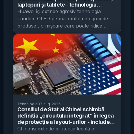
produse Apple. Publicația amintește și
și proporții. Ce se schimbă la design: insula
aceleiași surse. În ansamblu, CNMO
laptopuri și tablete - tehnologia
ultimul salt de dimensiune: în urmă cu doi
camerei, nu camere „separate” Cea mai
descrie iPhone 18 Pro ca un model cu
promite luminozitate mai mare,
Huawei își extinde agresiv tehnologia
ani, iPhone 16 Pro a crescut la 6,3 inci (de
vizibilă modificare față de FE-urile
îmbunătățiri „substanțiale” pe trei direcții:
consum mai mic și durată de viață
Tandem OLED pe mai multe categorii de
la 6,1), iar Pro Max la 6,9 inci (de la 6,7).
extinsă, dar rămâne scumpă
anterioare este zona camerei de pe spate.
fotografie (diafragmă variabilă), experiență
produse , o mișcare care poate ridica
„Sticlă peste tot”: design fără ramă vizibilă
În locul aranjamentului cu trei camere
vizuală (decupaj mai mic) și conectivitate
standardul de luminozitate, consum și
Pe lângă diagonale mai mari, aceeași sursă
separate, fiecare cu propriul inel, S26 FE
(modem C2). Detaliile finale și confirmarea
durabilitate al ecranelor, dar care vine cu o
susține că iPhone 20 Pro și Pro Max ar
ar trece la o insulă de cameră integrată , în
oficială rămân de așteptat la lansarea din
presiune evidentă pe costuri și pe
putea primi un design „quad-curved” și un
linie cu direcția de design a seriei S26.
următoarele săptămâni, conform
capacitatea de producție, potrivit CNMO .
front fără ramă vizibilă (bezel) — adică
Conform imaginilor descrise de publicație:
publicației.
[...]
Informația este atribuită bloggerului @智慧
sticla ar „înfășura” toate cele patru margini,
cele trei camere sunt aliniate vertical în
皮卡丘, care susține că planul vizează
iar conturul clasic din jurul ecranului nu s-
colțul stânga-sus; lângă ele apare blițul
introducerea ecranelor OLED cu dublu
ar mai vedea. Totodată, raportul de aspect
LED ; spatele și rama laterală sunt plate ,
strat în seriile Mate și Pura, în pliabile, dar
ar rămâne neschimbat, chiar dacă ecranele
accentuând aspectul „unitar” cu seria S26.
și în laptopuri și tablete. Tehnologia
cresc. Austin Evans, creator tech cu
Elemente de pe față și ergonomie Pe partea
„Tandem OLED” (OLED dublu strat)
aproape 6 milioane de abonați pe YouTube
dreaptă se văd butonul de pornire și tastele
Tehnologie
07 aug. 2026
presupune adăugarea unei a doua structuri
(potrivit CNET), spune că mărirea
Consiliul de Stat al Chinei schimbă
de volum . În față, telefonul ar avea un
de emisie de lumină peste un OLED clasic,
ecranelor „are sens” în contextul
definiția „circuitului integrat” în legea
ecran plat, cu margini relativ înguste și o
printr-un strat de generare a sarcinii care
de protecție a layout-urilor - include
consumului tot mai mare de conținut pe
cameră frontală într-un decupaj („gaură”)
permite stivuirea verticală. Consecința
explicit cipuri fotonice și cuantice din
China își extinde protecția legală a
telefon și că ideea unui front cu sticlă
centrat sus. CNMO menționează totuși că
practică, conform descrierii din material,