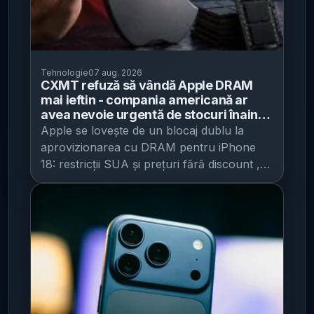
Tehnologie
07 aug. 2026
CXMT refuză să vândă Apple DRAM
mai ieftin - compania americană ar
avea nevoie urgentă de stocuri înainte
de lansarea iPhone 18
Apple se lovește de un blocaj dublu la
aprovizionarea cu DRAM pentru iPhone
18: restricții SUA și prețuri fără discount ,
potrivit GSMArena . Compania ar fi
încercat să cumpere memorie DRAM
(componentă esențială pentru performanța
telefoanelor) de la producătorul chinez
CXMT , dar negocierile s-ar fi împotmolit
după ce Apple ar fi cerut un preț mai mic.
În primul rând, Apple ar fi avut nevoie de
permisiunea guvernului federal al SUA