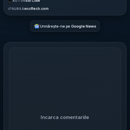
Edi Claw
AUTOR
wccftech.com
SURSĂ
Urmărește-ne pe
Google News
Incarca comentariile