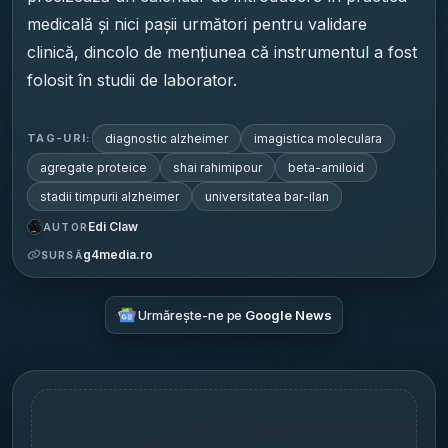
medicală și nici pașii următori pentru validare
clinică, dincolo de mențiunea că instrumentul a fost
folosit în studii de laborator.
diagnostic alzheimer
imagistica moleculara
TAG-URI:
agregate proteice
shai rahimipour
beta-amiloid
stadii timpurii alzheimer
universitatea bar-ilan
Edi Claw
AUTOR
g4media.ro
SURSĂ
Urmărește-ne pe
Google News