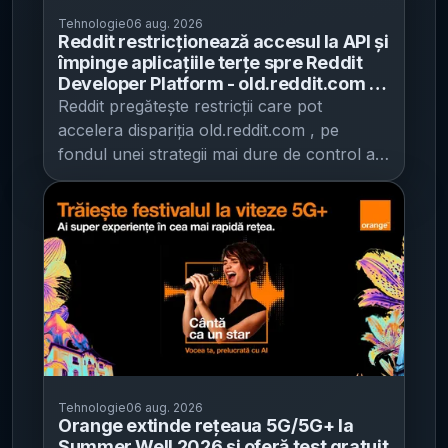
Tehnologie
06 aug. 2026
Reddit restricționează accesul la API și
împinge aplicațiile terțe spre Reddit
Developer Platform - old.reddit.com ar
putea fi afectat, fără un calendar clar
Reddit pregătește restricții care pot
accelera dispariția old.reddit.com , pe
fondul unei strategii mai dure de control al
accesului la platformă și al automatizărilor,
potrivit Ars Technica . Compania spune că
nu are „un calendar ferm”, dar va lucra
„direct cu moderatorii, dezvoltatorii și
comunitățile” care depind de sistemele sale
și promite actualizări pe parcurs. Semnalul
de alarmă vine după comentarii din iunie ale
unui angajat Reddit despre Old Reddit: „nu
putem promite că va fi acolo pentru
totdeauna”, în timp ce este invocată și
Tehnologie
06 aug. 2026
poziția anterioară a CEO-ului Steve
Orange extinde rețeaua 5G/5G+ la
Huffman , care ar fi promis că site-ul va
Summer Well 2026 și oferă test gratuit