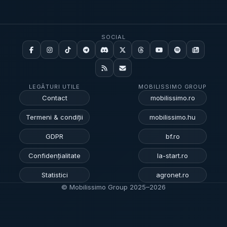
SOCIAL
LEGĂTURI UTILE
MOBILISSIMO GROUP
Contact
mobilissimo.ro
Termeni & condiții
mobilissimo.hu
GDPR
bf.ro
Confidențialitate
la-start.ro
Statistici
agronet.ro
© Mobilissimo Group 2025–
2026