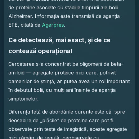
de proteine asociate cu stadiile timpurii ale bolii
Alzheimer. Informația este transmisă de agenția
EFE, citată de
Agerpres
.
Ce detectează, mai exact, și de ce
contează operațional
Cercetarea s-a concentrat pe oligomerii de beta-
amiloid — agregate proteice mici care, potrivit
oamenilor de știință, ar putea avea un rol important
în debutul bolii, cu mulți ani înainte de apariția
simptomelor.
Diferența față de abordările curente este că, spre
deosebire de „plăcile” de proteine care pot fi
observate prin teste de imagistică, aceste agregate
mici rămân, de regulă, neobservate cu