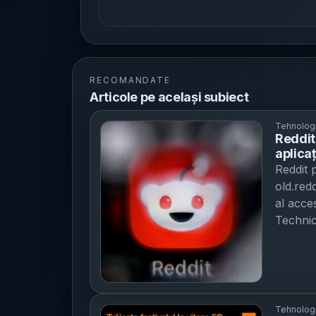
RECOMANDATE
Articole pe același subiect
Tehnolog
Reddit
aplicaț
old.re
Reddit p
clar
old.red
al acces
Technic
dar va l
comunit
actuali
comenta
Reddit:
Tehnolog