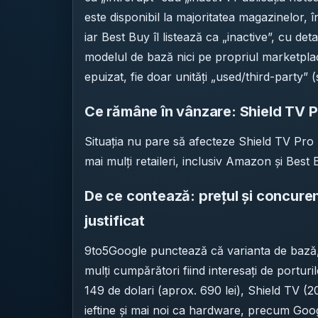
este disponibil la majoritatea magazinelor,
iar Best Buy îl listează ca „inactive”, cu deta
modelul de bază nici pe propriul marketplace
epuizat, fie doar unități „used/third-party”
Ce rămâne în vânzare: Shield TV P
Situația nu pare să afecteze Shield TV Pro (
mai mulți retaileri, inclusiv Amazon și Best
De ce contează: prețul și concure
justificat
9to5Google punctează că varianta de bază, de
mulți cumpărători fiind interesați de porturil
149 de dolari (aprox. 690 lei), Shield TV (
ieftine și mai noi ca hardware, precum Goo