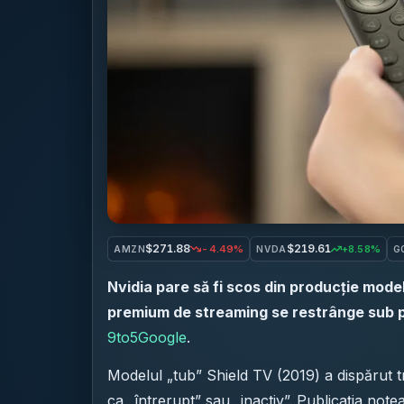
$271.88
$219.61
-4.49%
+8.58%
AMZN
NVDA
G
Nvidia pare să fi scos din producție mod
premium de streaming se restrânge sub pr
9to5Google
.
Modelul „tub” Shield TV (2019) a dispărut tre
ca „întrerupt” sau „inactiv”. Publicația no