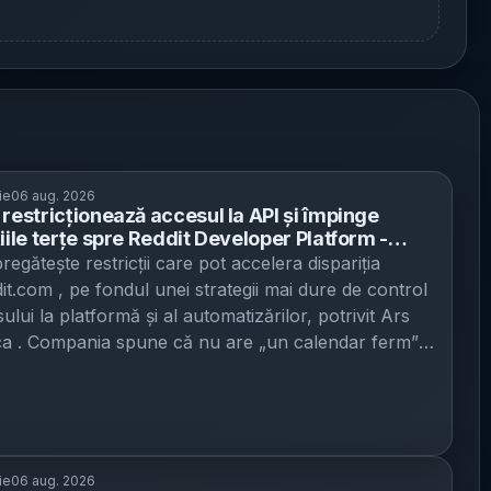
ie
06 aug. 2026
 restricționează accesul la API și împinge
iile terțe spre Reddit Developer Platform -
ddit.com ar putea fi afectat, fără un calendar
regătește restricții care pot accelera dispariția
dit.com , pe fondul unei strategii mai dure de control
ului la platformă și al automatizărilor, potrivit Ars
a . Compania spune că nu are „un calendar ferm”,
ucra „direct cu moderatorii, dezvoltatorii și
ățile” care depind de sistemele sale și promite
zări pe parcurs. Semnalul de alarmă vine după
rii din iunie ale unui angajat Reddit despre Old
 „nu putem promite că va fi acolo pentru totdeauna”,
ie
06 aug. 2026