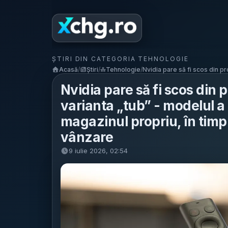
ȘTIRI DIN CATEGORIA TEHNOLOGIE
Acasă
/
Știri
/
Tehnologie
/
Nvidia pare să fi scos din pr
Nvidia pare să fi scos din 
varianta „tub” - modelul a d
magazinul propriu, în timp
vânzare
9 iulie 2026, 02:54