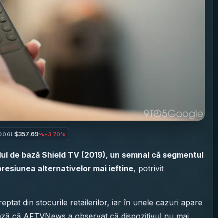
$357.69
-3.70%
OOGL
elul de bază Shield TV (2019), un semnal că segmentul
esiunea alternativelor mai ieftine
, potrivit
ptat din stocurile retailerilor, iar în unele cazuri apare
tează că AFTVNews a observat că dispozitivul nu mai