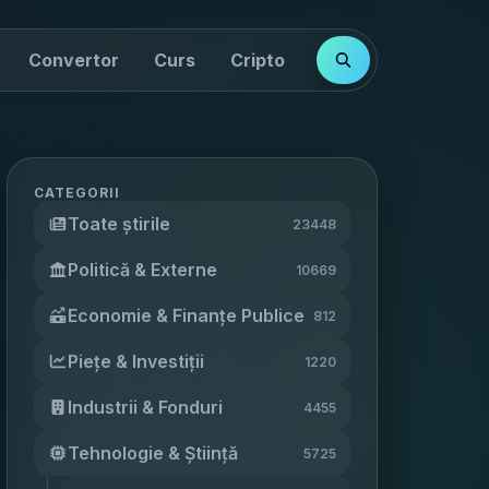
Convertor
Curs
Cripto
Cotații
Indici
CATEGORII
Toate știrile
23448
Politică & Externe
10669
Economie & Finanțe Publice
812
Piețe & Investiții
1220
Industrii & Fonduri
4455
Tehnologie & Știință
5725