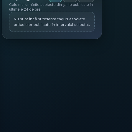
Cele mai urmărite subiecte din știrile publicate în
ultimele 24 de ore
.
Nu sunt încă suficiente taguri asociate
articolelor publicate în intervalul selectat.