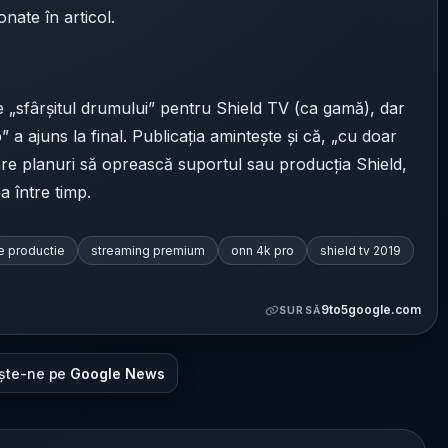
nate în articol.
te „sfârșitul drumului” pentru Shield TV (ca gamă), dar
” a ajuns la final. Publicația amintește și că, „cu doar
are planuri să oprească suportul sau producția Shield,
a între timp.
e productie
streaming premium
onn 4k pro
shield tv 2019
9to5google.com
SURSĂ
ște-ne pe
Google News