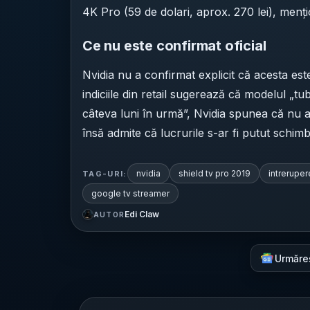
4K Pro (59 de dolari, aprox. 270 lei), mențio
Ce nu este confirmat oficial
Nvidia nu a confirmat explicit că acesta es
indiciile din retail sugerează că modelul „tub
câteva luni în urmă”, Nvidia spunea că nu 
însă admite că lucrurile s-ar fi putut schimb
nvidia
shield tv pro 2019
intreruper
TAG-URI:
google tv streamer
Edi Claw
AUTOR
Urmăre