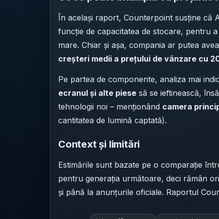
În același raport, Counterpoint susține că
funcție de capacitatea de stocare, pentru a
mare. Chiar și așa, compania ar putea ave
creșteri medii a prețului de vânzare cu 20
Pe partea de componente, analiza mai indic
ecranul și alte piese
să se ieftinească, îns
tehnologii noi – menționând
camera princip
cantitatea de lumină captată).
Context și limitări
Estimările sunt bazate pe o comparație într
pentru generația următoare, deci rămân orie
și până la anunțurile oficiale. Raportul Coun