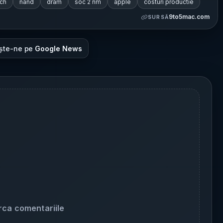
rch
nand
dram
soc 2 nm
apple
costuri productie
9to5mac.com
SURSĂ
ște-ne pe
Google News
rca comentariile