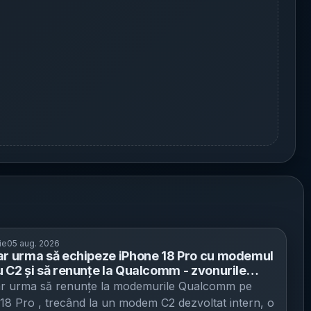
ie
05 aug. 2026
ar urma să echipeze iPhone 18 Pro cu modemul
u C2 și să renunțe la Qualcomm - zvonurile
un pas nou spre controlul intern al
ar urma să renunțe la modemurile Qualcomm pe
nentelor-cheie
18 Pro , trecând la un modem C2 dezvoltat intern, o