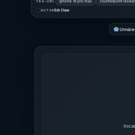
iphone 18 pro max
counterpoint resea
TAG-URI:
Edi Claw
AUTOR
Urmăre
Inca