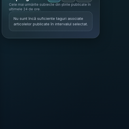
Cele mai urmărite subiecte din știrile publicate în
ultimele 24 de ore
.
Nu sunt încă suficiente taguri asociate
articolelor publicate în intervalul selectat.