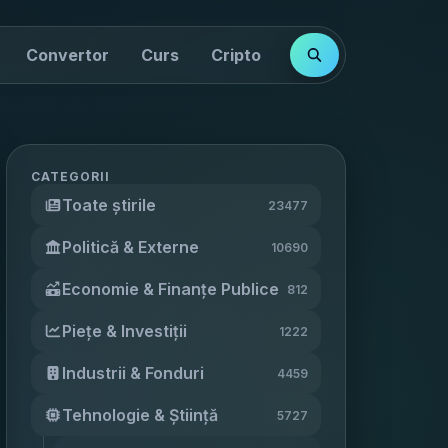
Convertor
Curs
Cripto
Cotații
Indici
CATEGORII
Toate știrile
23477
Politică & Externe
10690
Economie & Finanțe Publice
812
Piețe & Investiții
1222
Industrii & Fonduri
4459
Tehnologie & Știință
5727