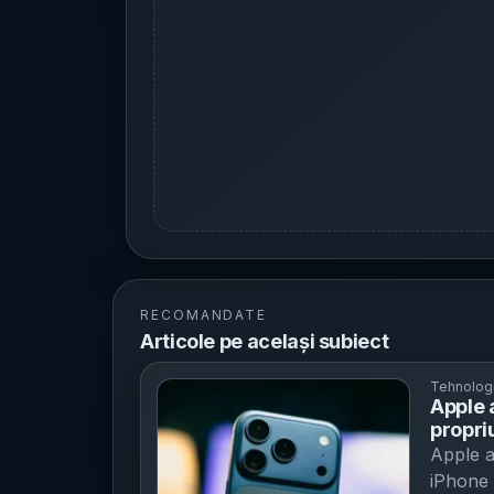
RECOMANDATE
Articole pe același subiect
Tehnolog
Apple 
propri
indică 
Apple 
compo
iPhone 