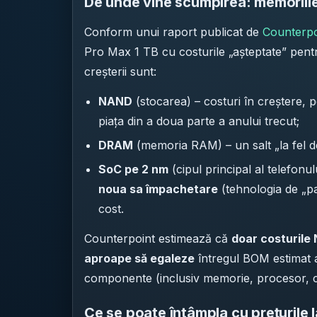
De unde vine scumpirea: memoriile
Conform unui raport publicat de
Counterpo
Pro Max 1 TB cu costurile „așteptate” pent
creșterii sunt:
NAND
(stocarea) – costuri în creștere,
piața din a doua parte a anului trecut;
DRAM
(memoria RAM) – un salt „la fel d
SoC pe 2 nm
(cipul principal al telefonul
noua sa împachetare
(tehnologia de „pac
cost.
Counterpoint estimează că
doar costuril
aproape să egaleze
întregul BOM estimat a
componente (inclusiv memorie, procesor, ca
Ce se poate întâmpla cu prețurile l