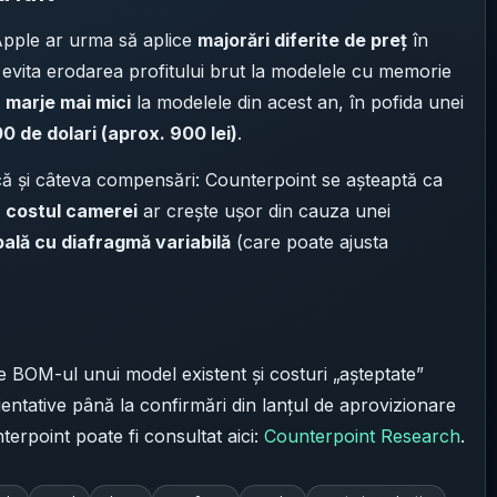
 Apple ar urma să aplice
majorări diferite de preț
în
 evita erodarea profitului brut la modelele cu memorie
a
marje mai mici
la modelele din acest an, în pofida unei
0 de dolari (aprox. 900 lei)
.
ă și câteva compensări: Counterpoint se așteaptă ca
ă
costul camerei
ar crește ușor din cauza unei
ală cu diafragmă variabilă
(care poate ajusta
e BOM-ul unui model existent și costuri „așteptate”
ntative până la confirmări din lanțul de aprovizionare
terpoint poate fi consultat aici:
Counterpoint Research
.