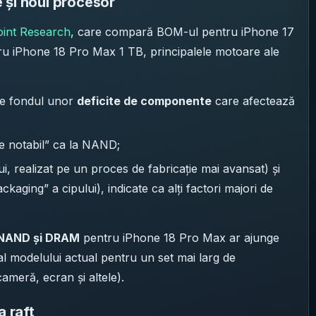
 și noul procesor
int Research
, care compară BOM-ul pentru iPhone 17
ru iPhone 18 Pro Max 1 TB, principalele motoare ale
 pe fondul unor
deficite de componente
care afectează
e notabil” ca la NAND;
ui, realizat pe un proces de fabricație mai avansat) și
kaging” a cipului), indicate ca alți factori majori de
e NAND și DRAM
pentru iPhone 18 Pro Max ar ajunge
l modelului actual pentru un set mai larg de
meră, ecran și altele).
a raft