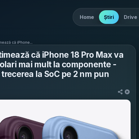
Home
Știri
Drive
ează că iPhone...
timează că iPhone 18 Pro Max va
olari mai mult la componente -
recerea la SoC pe 2 nm pun