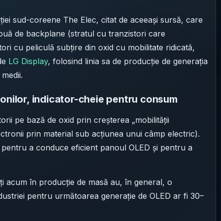
ției sud-coreene The Elec, citat de aceeași sursă, care
uă de backplane (stratul cu tranzistori care
ri cu peliculă subțire din oxid cu mobilitate ridicată,
 de
LG Display
, folosind linia sa de producție de generația
 medii.
ronilor, indicator-cheie pentru consum
i pe bază de oxid prin creșterea „mobilității
ctronii prin material sub acțiunea unui câmp electric).
 pentru a conduce eficient panoul OLED și pentru a
lați acum în producție de masă au, în general, o
industriei pentru următoarea generație de OLED ar fi 30–