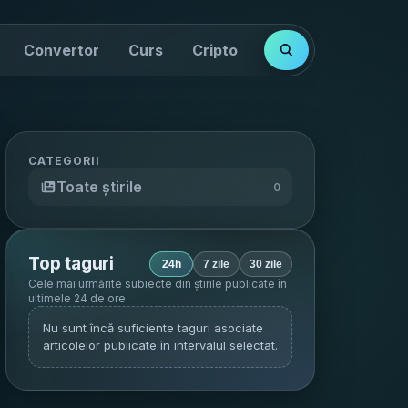
Convertor
Curs
Cripto
Cotații
Indici
CATEGORII
Toate știrile
0
Top taguri
24h
7 zile
30 zile
Cele mai urmărite subiecte din știrile publicate în
ultimele 24 de ore
.
Nu sunt încă suficiente taguri asociate
articolelor publicate în intervalul selectat.