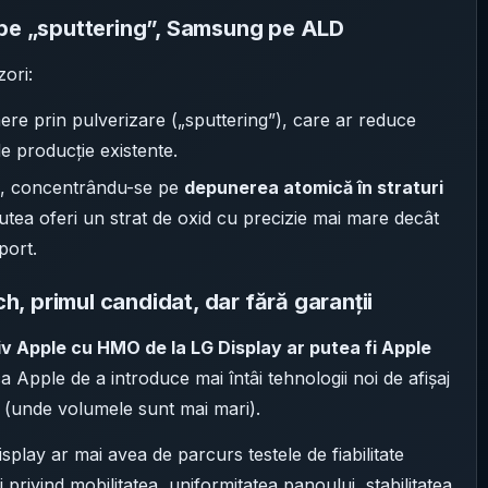
 pe „sputtering”, Samsung pe ALD
zori:
re prin pulverizare („sputtering”), care ar reduce
 de producție existente.
ie, concentrându-se pe
depunerea atomică în straturi
utea oferi un strat de oxid cu precizie mai mare decât
port.
, primul candidat, dar fără garanții
iv Apple cu HMO de la LG Display ar putea fi Apple
ica Apple de a introduce mai întâi tehnologii noi de afișaj
e (unde volumele sunt mai mari).
splay ar mai avea de parcurs testele de fiabilitate
 privind mobilitatea, uniformitatea panoului, stabilitatea