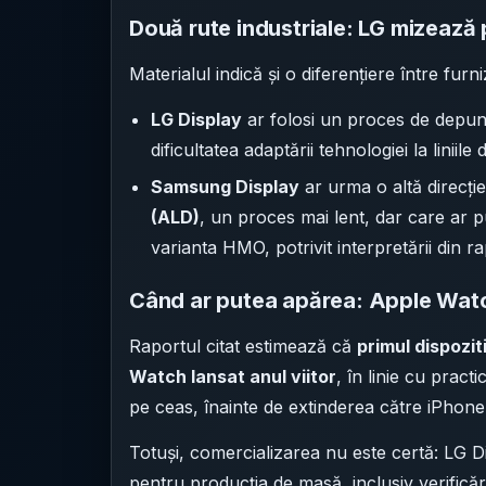
Două rute industriale: LG mizează
Materialul indică și o diferențiere între furni
LG Display
ar folosi un proces de depune
dificultatea adaptării tehnologiei la liniile
Samsung Display
ar urma o altă direcț
(ALD)
, un proces mai lent, dar care ar p
varianta HMO, potrivit interpretării din ra
Când ar putea apărea: Apple Watch
Raportul citat estimează că
primul dispozit
Watch lansat anul viitor
, în linie cu pract
pe ceas, înainte de extinderea către iPhon
Totuși, comercializarea nu este certă: LG Di
pentru producția de masă, inclusiv verificări