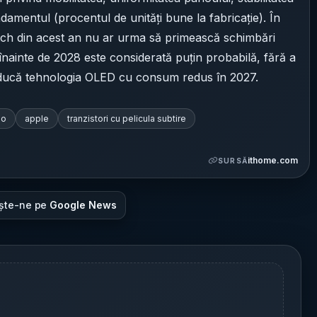
damentul (procentul de unități bune la fabricație). În
tch din acest an nu ar urma să primească schimbări
înainte de 2028 este considerată puțin probabilă, fără a
roducă tehnologia OLED cu consum redus în 2027.
o
apple
tranzistori cu pelicula subtire
ithome.com
SURSĂ
ște-ne pe
Google News