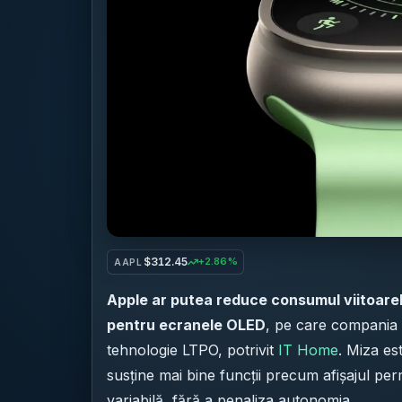
$312.45
+2.86%
AAPL
Apple ar putea reduce consumul viitoare
pentru ecranele OLED
, pe care compania 
tehnologie LTPO, potrivit
IT Home
. Miza es
susține mai bine funcții precum afișajul pe
variabilă, fără a penaliza autonomia.