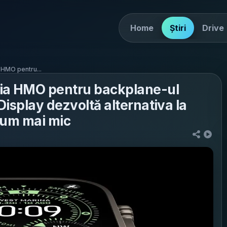
Home
Știri
Drive
 HMO pentru...
ia HMO pentru backplane-ul
isplay dezvoltă alternativa la
sum mai mic