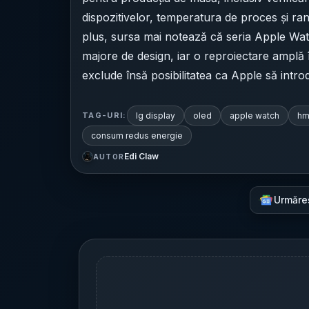
dispozitivelor, temperatura de proces și ran
plus, sursa mai notează că seria Apple Wa
majore de design, iar o reproiectare amplă 
exclude însă posibilitatea ca Apple să int
lg display
oled
apple watch
hm
TAG-URI:
consum redus energie
Edi Claw
AUTOR
Urmăre