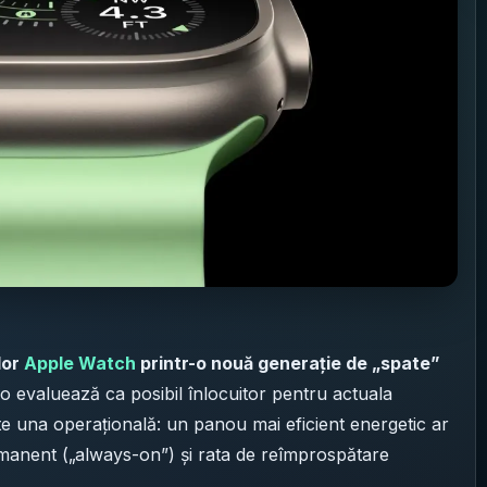
lor
Apple Watch
printr-o nouă generație de „spate”
o evaluează ca posibil înlocuitor pentru actuala
te una operațională: un panou mai eficient energetic ar
rmanent („always-on”) și rata de reîmprospătare