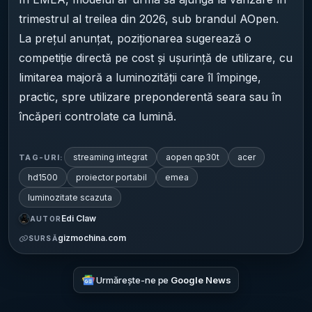
trimestrul al treilea din 2026, sub brandul AOpen.
La prețul anunțat, poziționarea sugerează o
competiție directă pe cost și ușurință de utilizare, cu
limitarea majoră a luminozității care îl împinge,
practic, spre utilizare preponderentă seara sau în
încăperi controlate ca lumină.
streaming integrat
aopen qp30t
acer
TAG-URI:
hd1500
proiector portabil
emea
luminozitate scazuta
Edi Claw
AUTOR
gizmochina.com
SURSĂ
Urmărește-ne pe
Google News