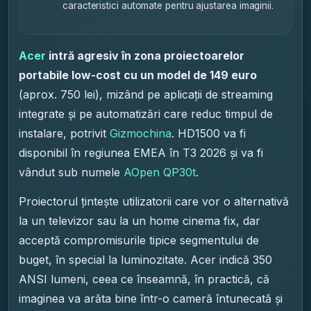
caracteristici automate pentru ajustarea imaginii.
Acer
intră agresiv în zona proiectoarelor
portabile low-cost cu un model de 149 euro
(aprox. 750 lei), mizând pe aplicații de streaming
integrate și pe automatizări care reduc timpul de
instalare, potrivit
Gizmochina
. HD1500 va fi
disponibil în regiunea EMEA în T3 2026 și va fi
vândut sub numele
AOpen QP30t
.
Proiectorul țintește utilizatorii care vor o alternativă
la un televizor sau la un home cinema fix, dar
acceptă compromisurile tipice segmentului de
buget, în special la luminozitate. Acer indică 350
ANSI lumeni, ceea ce înseamnă, în practică, că
imaginea va arăta bine într-o cameră întunecată și