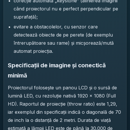
corecție automată „keystone” (alinierea imaginii
când proiectorul nu e perfect perpendicular pe
suprafață);
evitare a obstacolelor, cu senzor care
detectează obiecte de pe perete (de exemplu
întrerupătoare sau rame) și micșorează/mută
automat proiecția.
Specificații de imagine și conectică
minimă
Proiectorul folosește un panou LCD și o sursă de
lumină LED, cu rezoluție nativă 1920 × 1080 (Full
HD). Raportul de proiecție (throw ratio) este 1,29,
iar exemplul din specificații indică o diagonală de 70
de inch la o distanță de 2 metri. Durata de viață
estimată a lămpii LED este de până la 30.000 de