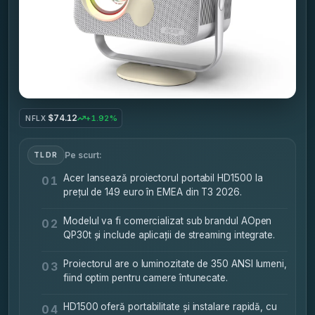
$74.12
+1.92%
NFLX
Pe scurt:
TLDR
Acer lansează proiectorul portabil HD1500 la
01
prețul de 149 euro în EMEA din T3 2026.
Modelul va fi comercializat sub brandul AOpen
02
QP30t și include aplicații de streaming integrate.
Proiectorul are o luminozitate de 350 ANSI lumeni,
03
fiind optim pentru camere întunecate.
HD1500 oferă portabilitate și instalare rapidă, cu
04