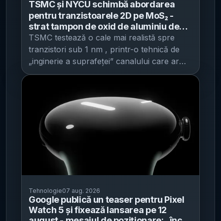
TSMC și NYCU schimbă abordarea
pentru tranzistoarele 2D pe MoS₂ -
strat tampon de oxid de aluminiu de
0,42 nm pentru control mai bun al
TSMC testează o cale mai realistă spre
curentului la dimensiuni sub-1 nm
tranzistori sub 1 nm , printr-o tehnică de
„inginerie a suprafeței” canalului care ar
putea reduce rezistența și îmbunătăți
controlul curentului în tranzistor, potrivit
Wccftech . Miza este una operațională:
dacă metoda se dovedește scalabilă, ar
putea simplifica una dintre cele mai dificile
etape la tranzistorii 2D (depunerea
uniformă a stratului izolator al porții), un
blocaj major în miniaturizarea dincolo de
generațiile actuale. De ce contează: limita
fizică a porții la dimensiuni foarte mici În
arhitecturile folosite azi pe scară largă
Tehnologie
07 aug. 2026
Google publică un teaser pentru Pixel
(FinFET și GaaFET), poarta „înconjoară”
Watch 5 și fixează lansarea pe 12
canalul pentru a controla mai bine fluxul
august - mesajul de poziționare: „încă