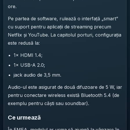
ore.
Pe partea de software, rulează o interfață „smart”
cu suport pentru aplicații de streaming precum
Netflix și YouTube. La capitolul porturi, configurația
este redusă la:
1× HDMI 1.4;
1× USB-A 2.0;
jack audio de 3,5 mm.
Audio-ul este asigurat de două difuzoare de 5 W, iar
pentru conectare wireless există Bluetooth 5.4 (de
exemplu pentru căști sau soundbar).
Ce urmează
În EMEA, modelul ar urma să ajungă la vânzare în