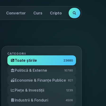
Convertor
Curs
Cripto
Cotații
Indici
CATEGORII
Toate știrile
23680
Politică & Externe
10780
Economie & Finanțe Publice
821
Piețe & Investiții
1239
Industrii & Fonduri
4506