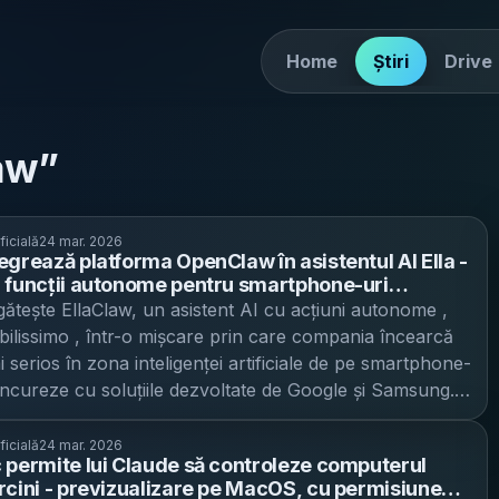
Home
Știri
Drive
aw
”
ficială
24 mar. 2026
egrează platforma OpenClaw în asistentul AI Ella -
 funcții autonome pentru smartphone-uri
e
ătește EllaClaw, un asistent AI cu acțiuni autonome ,
bilissimo , într-o mișcare prin care compania încearcă
i serios în zona inteligenței artificiale de pe smartphone-
concureze cu soluțiile dezvoltate de Google și Samsung.
m ar urma să integreze platforma OpenClaw în
virtual Ella, sub numele „EllaClaw”. Conceptul este cel al
ficială
24 mar. 2026
 permite lui Claude să controleze computerul
t” care poate executa sarcini fără intervenția constantă
rcini - previzualizare pe MacOS, cu permisiune
rului, într-o direcție similară cu funcții precum Magic Cue