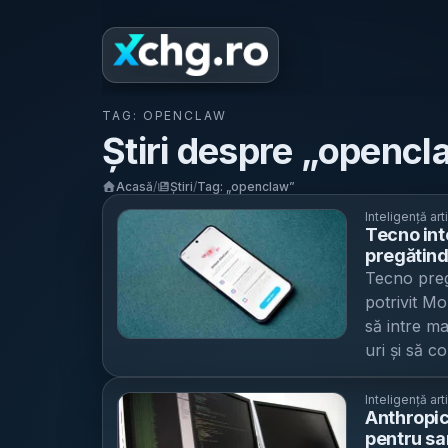
TAG:
OPENCLAW
Știri despre „
opencl
Acasă
/
Știri
/
Tag: „
openclaw
”
Inteligență arti
Tecno int
pregătind
accesibil
Tecno preg
potrivit Mo
să intre ma
uri și să 
Noul siste
asistentul 
Inteligență arti
Anthropic
unui „agen
pentru sa
a utilizato