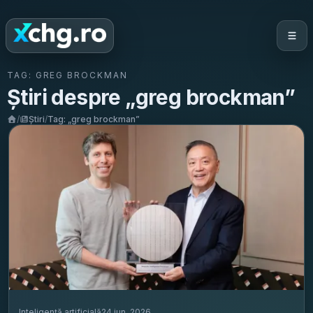
TAG:
GREG BROCKMAN
Știri despre „
greg brockman
”
/
Știri
/
Tag: „
greg brockman
”
Inteligență artificială
24 iun. 2026