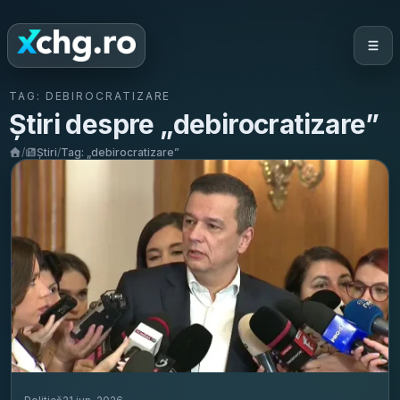
TAG:
DEBIROCRATIZARE
Știri despre „
debirocratizare
”
/
Știri
/
Tag: „
debirocratizare
”