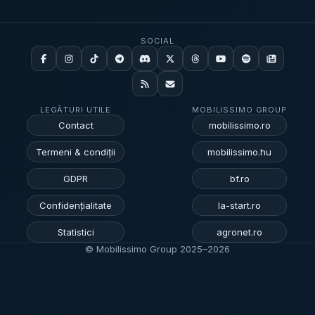
SOCIAL
LEGĂTURI UTILE
MOBILISSIMO GROUP
Contact
mobilissimo.ro
Termeni & condiții
mobilissimo.hu
GDPR
bf.ro
Confidențialitate
la-start.ro
Statistici
agronet.ro
© Mobilissimo Group 2025–
2026