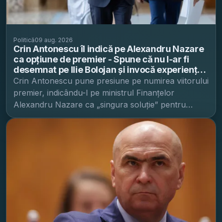
Politică
09 aug. 2026
Crin Antonescu îl indică pe Alexandru Nazare
ca opțiune de premier - Spune că nu l-ar fi
desemnat pe Ilie Bolojan și invocă experiența
lui Nazare la Finanțe și în relația cu UE
Crin Antonescu pune presiune pe numirea viitorului
premier, indicându-l pe ministrul Finanțelor
Alexandru Nazare ca „singura soluție” pentru
ieșirea din actuala criză politică, potrivit Mediafax .
Declarația a fost făcută sâmbătă seară, la Antena 3
CNN, unde Antonescu a fost întrebat dacă l-ar fi
numit pe Ilie Bolojan prim-ministru în cazul în care
ar fi ajuns președinte. Răspunsul său a fost „Nu”,
iar fostul lider liberal a susținut că a fost singurul
dintre candidații aflați „la vârf” care nu a spus
niciodată că îl va pune pe Bolojan premier. În
același context, Antonescu a afirmat că Ilie Bolojan