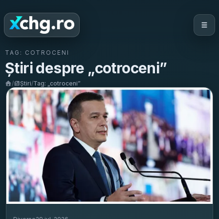
TAG:
COTROCENI
Știri despre „
cotroceni
”
/
Știri
/
Tag: „
cotroceni
”