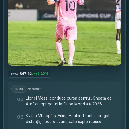
$47.62
+1.13%
EWQ
Pe scurt:
TLDR
Lionel Messi conduce cursa pentru „Gheata de
01
Aur” cu opt goluri la Cupa Mondială 2026.
Kylian Mbappé și Erling Haaland sunt la un gol
02
distanță, fiecare având câte șapte reușite.