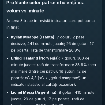
Profilurile celor patru: eficiență vs.
volum vs. minute
Antena 3 trece în revistă indicatori care pot conta
în final:
Kylian Mbappé (Franța):
7 goluri, 2 pase
decisive, 441 de minute jucate; 26 de șuturi, 17
pe poartă, rată de transformare 26,9%.
Erling Haaland (Norvegia):
7 goluri, 360 de
minute jucate; rată de transformare 38,9% (cea
mai mare dintre cei patru), 18 șuturi, 12 pe
poartă; xG 4,3 (xG = „goluri așteptate”, un
indicator statistic al calității ocaziilor).
Lionel Messi (Argentina):
8 goluri, 410 minute
jucate; 29 de șuturi, 17 pe poartă, rată de