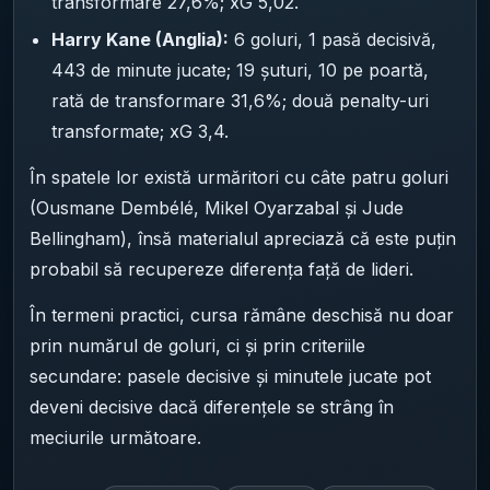
transformare 27,6%; xG 5,02.
Harry Kane (Anglia):
6 goluri, 1 pasă decisivă,
443 de minute jucate; 19 șuturi, 10 pe poartă,
rată de transformare 31,6%; două penalty-uri
transformate; xG 3,4.
În spatele lor există urmăritori cu câte patru goluri
(Ousmane Dembélé, Mikel Oyarzabal și Jude
Bellingham), însă materialul apreciază că este puțin
probabil să recupereze diferența față de lideri.
În termeni practici, cursa rămâne deschisă nu doar
prin numărul de goluri, ci și prin criteriile
secundare: pasele decisive și minutele jucate pot
deveni decisive dacă diferențele se strâng în
meciurile următoare.