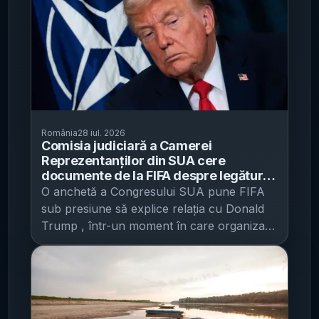
România
28 iul. 2026
Comisia judiciară a Camerei
Reprezentanților din SUA cere
documente de la FIFA despre legăturile
cu Donald Trump - termen 9 august și
O anchetă a Congresului SUA pune FIFA
solicitare de interviu pentru Gianni
sub presiune să explice relația cu Donald
Infantino
Trump , într-un moment în care organizația
are interese majore legate de viitoare
competiții găzduite de Statele Unite, potrivit
Mediafax . Jamie Raskin, principalul
democrat din comisia judiciară a Camerei
Reprezentanților, i-a trimis o scrisoare