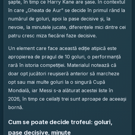
șapte, în timp ce Harry Kane are șase. În contextul
în care „Gheata de Aur” se decide în primul rând la
numărul de goluri, apoi la pase decisive și, la
nevoie, la minutele jucate, diferențele mici dintre cei
patru cresc miza fiecărei faze decisive.
Un element care face această ediție atipică este
apropierea de pragul de 10 goluri, o performanță
rară în istoria competiției. Materialul notează că
doar opt jucători reușiseră anterior să marcheze
opt sau mai multe goluri la o singură Cupă
Mondială, iar Messi s-a alăturat acestei liste în
2026, în timp ce ceilalți trei sunt aproape de aceeași
bornă.
Cum se poate decide trofeul: goluri,
pase decisive, minute