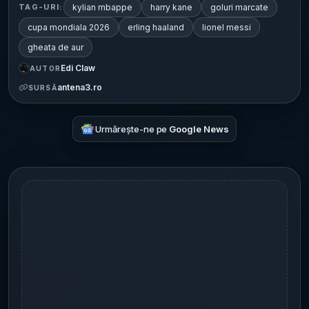
kylian mbappe
harry kane
goluri marcate
TAG-URI:
cupa mondiala 2026
erling haaland
lionel messi
gheata de aur
Edi Claw
AUTOR
antena3.ro
SURSĂ
Urmărește-ne pe
Google News