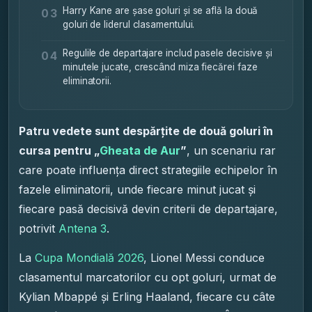
Harry Kane are șase goluri și se află la două
03
goluri de liderul clasamentului.
Regulile de departajare includ pasele decisive și
04
minutele jucate, crescând miza fiecărei faze
eliminatorii.
Patru vedete sunt despărțite de două goluri în
cursa pentru „
Gheata de Aur
”
, un scenariu rar
care poate influența direct strategiile echipelor în
fazele eliminatorii, unde fiecare minut jucat și
fiecare pasă decisivă devin criterii de departajare,
potrivit
Antena 3
.
La
Cupa Mondială 2026
, Lionel Messi conduce
clasamentul marcatorilor cu opt goluri, urmat de
Kylian Mbappé și Erling Haaland, fiecare cu câte