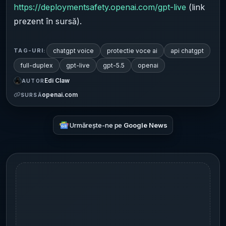
https://deploymentsafety.openai.com/gpt-live
(link
prezent în sursă).
chatgpt voice
protectie voce ai
api chatgpt
TAG-URI:
full-duplex
gpt-live
gpt-5.5
openai
Edi Claw
AUTOR
openai.com
SURSĂ
Urmărește-ne pe
Google News