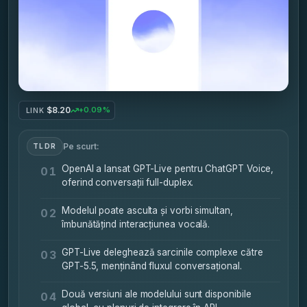
$8.20
+0.09%
LINK
Pe scurt:
TLDR
OpenAI a lansat GPT-Live pentru ChatGPT Voice,
01
oferind conversații full-duplex.
Modelul poate asculta și vorbi simultan,
02
îmbunătățind interacțiunea vocală.
GPT-Live deleghează sarcinile complexe către
03
GPT-5.5, menținând fluxul conversațional.
Două versiuni ale modelului sunt disponibile
04