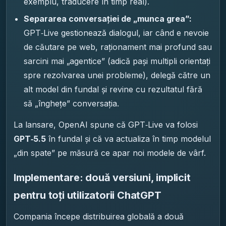
exemplu, traducere în timp real).
Separarea conversației de „munca grea”:
GPT‑Live gestionează dialogul, iar când e nevoie
de căutare pe web, raționament mai profund sau
sarcini mai „agentice” (adică pași multipli orientați
spre rezolvarea unei probleme), delegă către un
alt model din fundal și revine cu rezultatul fără
să „înghețe” conversația.
La lansare, OpenAI spune că GPT‑Live va folosi
GPT‑5.5
în fundal și că va actualiza în timp modelul
„din spate” pe măsură ce apar noi modele de vârf.
Implementare: două versiuni, implicit
pentru toți utilizatorii ChatGPT
Compania începe distribuirea globală a două