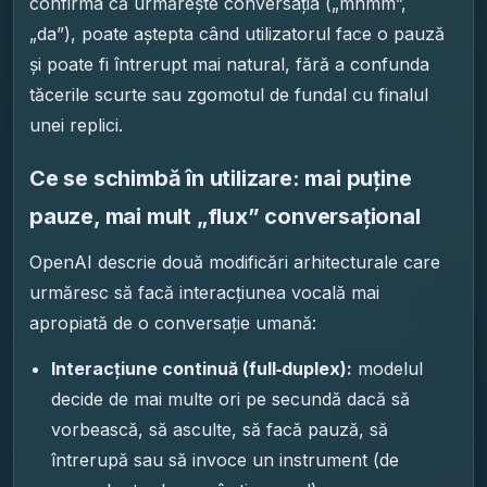
confirma că urmărește conversația („mhmm”,
„da”), poate aștepta când utilizatorul face o pauză
și poate fi întrerupt mai natural, fără a confunda
tăcerile scurte sau zgomotul de fundal cu finalul
unei replici.
Ce se schimbă în utilizare: mai puține
pauze, mai mult „flux” conversațional
OpenAI descrie două modificări arhitecturale care
urmăresc să facă interacțiunea vocală mai
apropiată de o conversație umană:
Interacțiune continuă (full‑duplex):
modelul
decide de mai multe ori pe secundă dacă să
vorbească, să asculte, să facă pauză, să
întrerupă sau să invoce un instrument (de