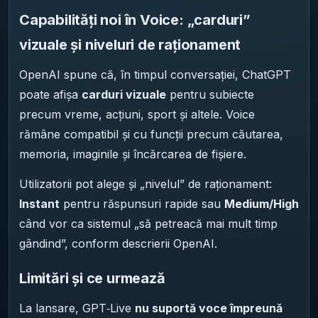
Capabilități noi în Voice: „carduri”
vizuale și niveluri de raționament
OpenAI spune că, în timpul conversației, ChatGPT
poate afișa
carduri vizuale
pentru subiecte
precum vreme, acțiuni, sport și altele. Voice
rămâne compatibil și cu funcții precum căutarea,
memoria, imaginile și încărcarea de fișiere.
Utilizatorii pot alege și „nivelul” de raționament:
Instant
pentru răspunsuri rapide sau
Medium/High
când vor ca sistemul „să petreacă mai mult timp
gândind”, conform descrierii OpenAI.
Limitări și ce urmează
La lansare, GPT‑Live
nu suportă voce împreună