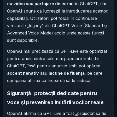
cu video sau partajare de ecran
în ChatGPT, dar
OpenAI spune că lucrează la introducerea acestor
capabilități. Utilizatorii pot folosi în continuare
versiunile „legacy” ale ChatGPT Voice (Standard și
Advanced Voice Mode) acolo unde aceste funcții
sunt disponibile.
OpenAI mai precizează că GPT‑Live este optimizat
pentru unele dintre cele mai populare limbi din
ChatGPT, însă pentru anumite limbi pot apărea
accent nenativ
sau
lacune de fluență
, pe care
compania afirmă că încearcă să le reducă.
Siguranță: protecții dedicate pentru
voce și prevenirea imitării vocilor reale
OpenAI afirmă că GPT‑Live a fost „proiectat să fie