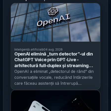
Inteligență artificială
04 aug. 2026
OpenAI elimină „turn detector”-ul din
ChatGPT Voice prin GPT‑Live -
arhitectură full‑duplex și streaming
pentru latență mai mică la scară
OpenAI a eliminat „detectorul de rând” din
conversațiile vocale, reducând întârzierile
care făceau asistenții să întrerupă
utilizatorii sau să răspundă prea târziu ,
printr-o arhitectură de streaming
full‑duplex care poate asculta și vorbi
simultan, potrivit OpenAI . Miza