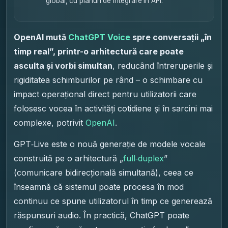
global, cu planuri de integrare în API.
OpenAI mută
ChatGPT Voice
spre conversații „în
timp real”, printr-o arhitectură care poate
asculta și vorbi simultan
, reducând întreruperile și
rigiditatea schimburilor pe rând – o schimbare cu
impact operațional direct pentru utilizatorii care
folosesc vocea în activități cotidiene și în sarcini mai
complexe, potrivit
OpenAI
.
GPT‑Live este o nouă generație de modele vocale
construită pe o arhitectură „
full‑duplex
”
(comunicare bidirecțională simultană), ceea ce
înseamnă că sistemul poate procesa în mod
continuu ce spune utilizatorul în timp ce generează
răspunsuri audio. În practică, ChatGPT poate