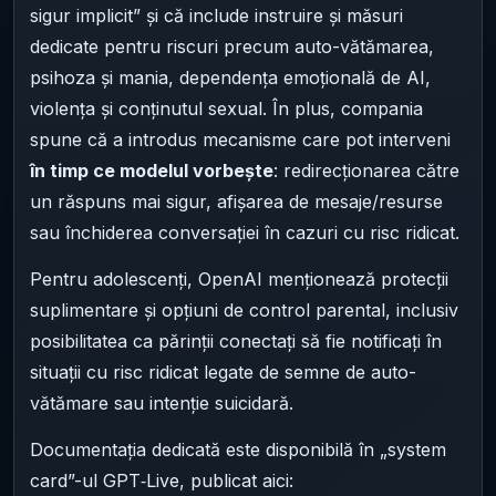
sigur implicit” și că include instruire și măsuri
dedicate pentru riscuri precum auto-vătămarea,
psihoza și mania, dependența emoțională de AI,
violența și conținutul sexual. În plus, compania
spune că a introdus mecanisme care pot interveni
în timp ce modelul vorbește
: redirecționarea către
un răspuns mai sigur, afișarea de mesaje/resurse
sau închiderea conversației în cazuri cu risc ridicat.
Pentru adolescenți, OpenAI menționează protecții
suplimentare și opțiuni de control parental, inclusiv
posibilitatea ca părinții conectați să fie notificați în
situații cu risc ridicat legate de semne de auto-
vătămare sau intenție suicidară.
Documentația dedicată este disponibilă în „system
card”-ul GPT‑Live, publicat aici: