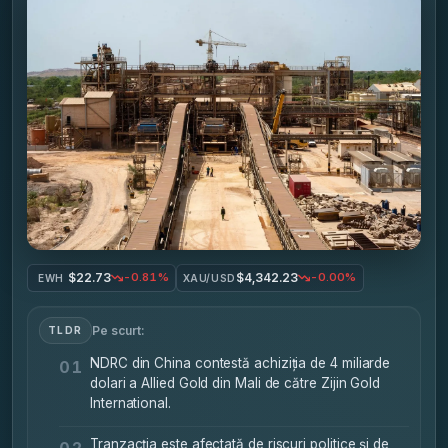
$22.73
$4,342.23
-0.81%
-0.00%
EWH
XAU/USD
Pe scurt:
TLDR
NDRC din China contestă achiziția de 4 miliarde
01
dolari a Allied Gold din Mali de către Zijin Gold
International.
Tranzacția este afectată de riscuri politice și de
02