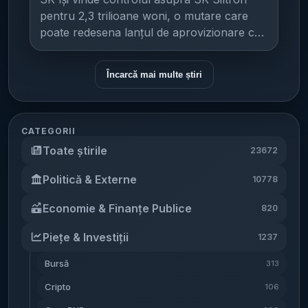
acțiuni. Până la termenul limită din 29 iulie
anul anterior. Consolidare prin fuziuni
preluare și a restului de 29,4%
companie” cele două rețele Sameday
pentru 2,3 trilioane woni, o mutare care
2026, RBI a obținut acceptări pentru
intragrup înainte de vânzare În paralel cu
operează în România, Ungaria și Bulgaria și
poate redesena lanțul de aprovizionare cu
56,16% din titluri. Ce urmează: condiții până
pregătirea tranzacției, Centrul Medical
oferă livrare door-to-door, plus livrare
plăci de siliciu de 300 mm. Potrivit IT之家 ,
în 14 mai 2027 și o „fereastră” pentru
Unirea a trecut printr-un proces de
printr-o rețea de peste 7.000 de lockere
consiliul de administrație al SK Group a
acționarii rămași Depășirea pragului de
consolidare internă, prin fuziuni prin
Încarcă mai multe știri
easybox. Compania are peste 17 ani de
aprobat pe 31 iulie (ora locală Coreea de
acceptare nu înseamnă finalizarea
absorbție care au transferat activele și
experiență și o echipă de aproximativ 5.000
Sud) vânzarea a 70,6% din producătorul
automată a tranzacției. Economica notează
pasivele mai multor entități către compania-
de angajați și parteneri, alături de o
de wafer-e (plăci de siliciu) SK Siltron către
că închiderea ofertei depinde de
mamă. La 31 decembrie 2023, ora 23:59, au
infrastructură digitală integrată. Cargus, cu
Doosan Group , într-o tranzacție evaluată
CATEGORII
îndeplinirea unor condiții până la 14 mai
produs efecte juridice și contabile fuziunea
peste 30 de ani pe piața locală, are peste
la aproximativ 2,3 trilioane woni. SK Siltron
Toate știrile
2027. Dacă acestea sunt îndeplinite, RBI va
23672
prin absorbție dintre Centrul Medical
2.600 de angajați și colaboratori și
are a treia cea mai mare cotă pe piața
deține peste 55% din capitalul social al
Unirea (societate absorbantă) și opt firme
Politică & Externe
operează atât livrări la domiciliu, cât și
globală a wafer-elor de siliciu de 12 inch
10778
Addiko. Pentru acționarii care nu au
din grup: Biostandard 2007 Biostandard
servicii out-of-home (livrare în afara
(300 mm), un segment critic pentru
acceptat oferta, există o perioadă de grație
Centrul Medical Bucovina Clinica Someșan
Economie & Finanțe Publice
820
domiciliului) prin rețeaua SHIP & GO, cu
fabricarea semiconductorilor avansați.
până pe 3 noiembrie 2026 pentru a o face.
Diamed Serv Endodigest Medvil PST
peste 2.000 de puncte la nivel național
Compania a intrat în portofoliul SK în 2017.
Evaluare și aprobări de reglementare
Policlinica CMB Societățile absorbite au
Piețe & Investiții
1237
(puncte partenere și lockere). Compania
Structura tranzacției și ce se știe despre
Tranzacția evaluează Addiko la 517
fost dizolvate fără lichidare și radiate din
operează cinci centre naționale de sortare,
preț Pachetul aprobat la vânzare este de
Bursă
313
milioane de euro (aprox. 2,6 miliarde lei) și
Registrul Comerțului, iar Centrul Medical
două depozite gateway și 36 de depozite în
70,6%. Restul de 29,4% este deținut
trebuie aprobată de autoritățile de
Unirea a preluat toate activele și pasivele
Cripto
106
România, precum și un hub transfrontalier
personal de președintele SK Group, Choi
reglementare, un pas care poate influența
acestora. Un proces similar a avut loc la 31