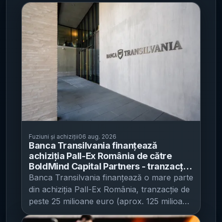
Fuziuni și achiziții
06 aug. 2026
Banca Transilvania finanțează
achiziția Pall-Ex România de către
BoldMind Capital Partners - tranzacție
de peste 25 de milioane de euro
Banca Transilvania finanțează o mare parte
din achiziția Pall-Ex România, tranzacție de
peste 25 milioane euro (aprox. 125 milioane
lei), ceea ce întărește rolul băncii în