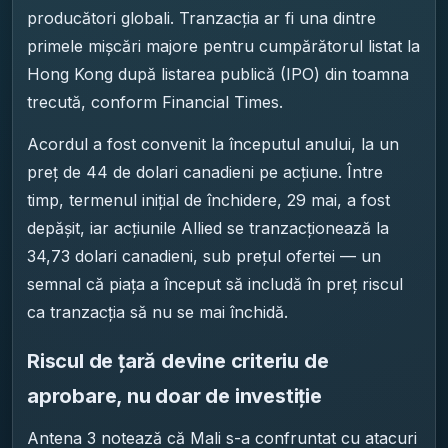
producători globali. Tranzacția ar fi una dintre
primele mișcări majore pentru cumpărătorul listat la
Hong Kong după listarea publică (IPO) din toamna
trecută, conform Financial Times.
Acordul a fost convenit la începutul anului, la un
preț de 44 de dolari canadieni pe acțiune. Între
timp, termenul inițial de închidere, 29 mai, a fost
depășit, iar acțiunile Allied se tranzacționează la
34,73 dolari canadieni, sub prețul ofertei — un
semnal că piața a început să includă în preț riscul
ca tranzacția să nu se mai închidă.
Riscul de țară devine criteriu de
aprobare, nu doar de investiție
Antena 3 notează că Mali s-a confruntat cu atacuri