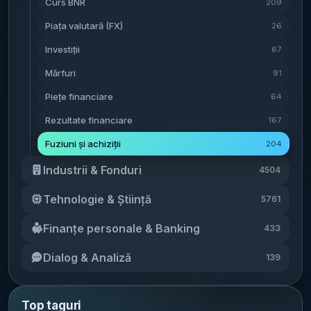
Curs BNR
în Polonia pentru curierat internațional.
[...]
209
Tae-won, iar publicația notează că Doosan
calendarul și condițiile finale ale preluării.
decembrie 2022, ora 23:59, când Centrul
ar urma să cumpere și aceste acțiuni
Context: originea Addiko și expansiunea în
Piața valutară (FX)
Medical Unirea a absorbit nouă societăți din
26
(informație prezentată ca așteptare, nu ca
sud-estul Europei Addiko a fost creată ca
rețeaua privată Regina Maria (la care era
Investiții
67
decizie finală). Conform aceleiași surse, SK
„bancă viabilă” după salvarea din 2009 a
unic asociat) și RM Healthcare
a explicat în informările publice că
Mărfuri
Hypo Alpe Adria Bank, intervenție care,
91
Investments, care deținuse compania.
transferul de acțiuni urmărește „strângerea
potrivit aceleiași surse, a costat
Economica notează că aceasta a fost cea
Piețe financiare
64
de fonduri pentru a consolida soliditatea
contribuabilii 5,5 miliarde de euro (aprox.
mai mare fuziune intragrup din medicina
financiară și a asigura motoare de creștere
Rezultate financiare
167
27,5 miliarde lei). Ulterior, banca s-a extins
privată în 2022. În documentele de fuziune
viitoare”. Condiții financiare suplimentare
în sud-estul Europei.
[...]
citate, consolidarea este prezentată ca
Fuziuni și achiziții
204
legate de performanță IT之家 menționează
parte a strategiei de creștere anorganică
Industrii & Fonduri
că presa sud-coreeană THE ELEC a relatat
4504
(prin achiziții), cu obiectivul de a gestiona
că Doosan a decis să plătească 10% din
mai eficient entitățile achiziționate și de a
Tehnologie & Știință
5761
valoarea totală ca avans. În plus, părțile ar
maximiza rezultatul agregat.
[...]
fi convenit și termeni financiari adiționali
Finanțe personale & Banking
433
corelați cu performanța SK Siltron,
inclusiv: mecanisme de returnare a
Dialog & Analiză
139
profiturilor peste un anumit nivel;
împărțirea câștigurilor excedentare din
lichidarea afacerii cu carbură de siliciu
Top taguri