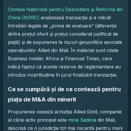
Comisia Națională pentru Dezvoltare și Reformă din
China (NDRC)
analizează tranzacția și a ridicat
întrebări legate de „prima de evaluare” (diferența
dintre prețul oferit și prețul considerat justificat de
piață) și de expunerea la riscuri geopolitice asociate
operațiunilor Allied din Mali. În material sunt citate
Business Insider Africa și Financial Times, care
indică faptul că aceste rezerve de reglementare au
introdus incertitudine în jurul finalizării tranzacției.
Ce se cumpără și de ce contează pentru
piața de M&A din minerit
Propunerea vizează achiziția Allied Gold, companie
al cărei activ principal este
mina Sadiola
din Mali,
descrisă ca o jurisdicție tot mai riscantă pentru marii