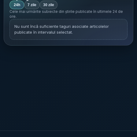
(SiC); stimulente legate de obținerea unor
24h
7 zile
30 zile
proiecte de la clienți. Publicația nu oferă
Cele mai urmărite subiecte din știrile publicate în
ultimele 24 de
ore
.
detalii despre calendarul finalizării
tranzacției sau despre aprobări de
Nu sunt încă suficiente taguri asociate articolelor
publicate în intervalul selectat.
reglementare, dacă sunt necesare.
[...]