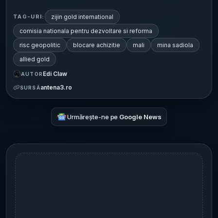
zijin gold international
TAG-URI:
comisia nationala pentru dezvoltare si reforma
risc geopolitic
blocare achizitie
mali
mina sadiola
allied gold
Edi Claw
AUTOR
antena3.ro
SURSĂ
Urmărește-ne pe
Google News