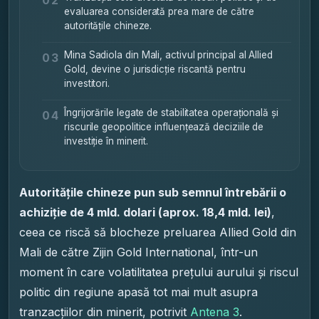
evaluarea considerată prea mare de către
autoritățile chineze.
Mina Sadiola din Mali, activul principal al Allied
03
Gold, devine o jurisdicție riscantă pentru
investitori.
Îngrijorările legate de stabilitatea operațională și
04
riscurile geopolitice influențează deciziile de
investiție în minerit.
Autoritățile chineze pun sub semnul întrebării o
achiziție de 4 mld. dolari (aprox. 18,4 mld. lei)
,
ceea ce riscă să blocheze preluarea Allied Gold din
Mali de către Zijin Gold International, într-un
moment în care volatilitatea prețului aurului și riscul
politic din regiune apasă tot mai mult asupra
tranzacțiilor din minerit, potrivit
Antena 3
.