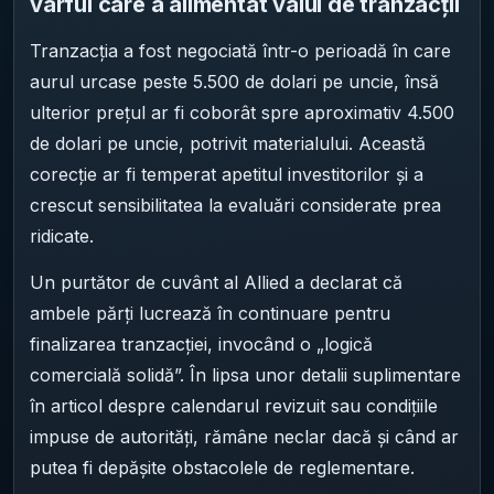
vârful care a alimentat valul de tranzacții
Tranzacția a fost negociată într-o perioadă în care
aurul urcase peste 5.500 de dolari pe uncie, însă
ulterior prețul ar fi coborât spre aproximativ 4.500
de dolari pe uncie, potrivit materialului. Această
corecție ar fi temperat apetitul investitorilor și a
crescut sensibilitatea la evaluări considerate prea
ridicate.
Un purtător de cuvânt al Allied a declarat că
ambele părți lucrează în continuare pentru
finalizarea tranzacției, invocând o „logică
comercială solidă”. În lipsa unor detalii suplimentare
în articol despre calendarul revizuit sau condițiile
impuse de autorități, rămâne neclar dacă și când ar
putea fi depășite obstacolele de reglementare.