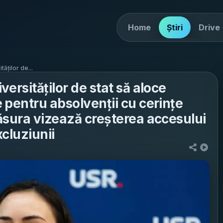
Home
Știri
Drive
ăților de...
ersităților de stat să aloce
 pentru absolvenții cu cerințe
ăsura vizează creșterea accesului
xcluziunii