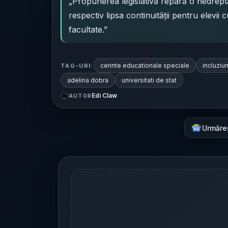
„Propunerea legislativă repară o nedrept
respectiv lipsa continuităţii pentru elevii 
facultate.”
cerinte educationale speciale
incluziu
TAG-URI:
adelina dobra
universitati de stat
Edi Claw
AUTOR
Urmăre