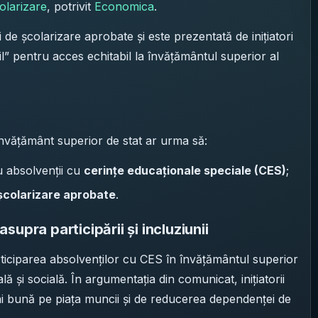
colarizare
, potrivit
Economica
.
 de școlarizare aprobate și este prezentată de inițiatori
il” pentru acces echitabil la învățământul superior al
 învățământ superior de stat ar urma să:
 absolvenții cu
cerințe educaționale speciale (CES)
;
 școlarizare aprobate
.
upra participării și incluziunii
iciparea absolvenților cu CES în învățământul superior
ă și socială. În argumentația din comunicat, inițiatorii
ai bună pe piața muncii și de reducerea dependenței de