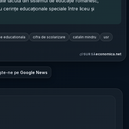
ate tăcută din sistemul de educaţie românesc,
cu cerinţe educaţionale speciale între liceu şi
ne educationala
cifra de scolarizare
catalin mindru
usr
economica.net
SURSĂ
ște-ne pe
Google News