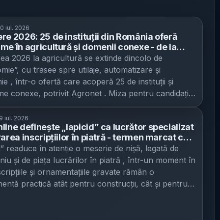
0 iul. 2026
re 2026: 25 de instituții din România oferă
me în agricultură și domenii conexe - de la
mie la utilaje, AI și economie agroalimentară
ea 2026 la agricultură se extinde dincolo de
mie”, cu trasee spre utilaje, automatizare și
 , într-o ofertă care acoperă 25 de instituții și
e conexe, potrivit Agronet . Miza pentru candidați
a practică: specializările propuse leagă tot mai mult
rea universitară de nevoi economice permanente
9 iul. 2026
line definește „lapicid” ca lucrător specializat
ția de hrană, administrarea terenurilor, procesare)
area inscripțiilor în piatră - termen marcat ca
hnologii deja folosite în ferme. Publicația
c” în ediția „Cuvântul zilei” din 19 iulie 2026
d” readuce în atenție o meserie de nișă, legată de
tează că alegerea nu mai este între „tehnologie” și
iu și de piața lucrărilor în piatră , într-un moment în
ltură”, pe fondul accelerării automatizării în zona
scripțiile și ornamentațiile gravate rămân o
. În agricultură, inteligența artificială este aplicată
ntă practică atât pentru construcții, cât și pentru
ocese fizice și biologice – de la recunoașterea
te și lucrări comemorative, potrivit DEX Online . În
r și analiza culturilor până la ghidarea utilajelor,
a din dicționar, „lapicid” este un substantiv masculin
carea traseelor și localizarea buruienilor – ceea ce
 ca termen livresc) și înseamnă „lucrător specializat