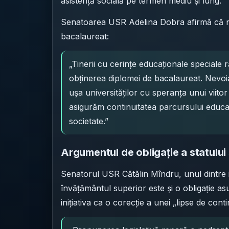
asistență socială pe termen mediu și lung.
Senatoarea USR Adelina Dobra afirmă că nev
bacalaureat:
„Tinerii cu cerinţe educaţionale speciale 
obţinerea diplomei de bacalaureat. Nevoia
uşa universităţilor cu speranţa unui viito
asigurăm continuitatea parcursului educaţi
societate.”
Argumentul de obligație a statului ș
Senatorul USR Cătălin Mîndru, unul dintre in
învățământul superior este și o obligație as
inițiativa ca o corecție a unei „lipse de contin