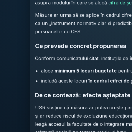
asupra modului în care se alocă
cifra de ș
Măsura ar urma să se aplice în cadrul cifrei
ca un „instrument normativ clar și predictib
persoanelor cu CES.
Ce prevede concret propunerea
Conform comunicatului citat, instituțiile de
aloce
minimum 5 locuri bugetate
pentru
includă aceste locuri
în cadrul cifrei de
De ce contează: efecte așteptate as
USR susține că măsura ar putea crește part
și ar reduce riscul de excluziune educațional
leagă accesul la facultate de o integrare m