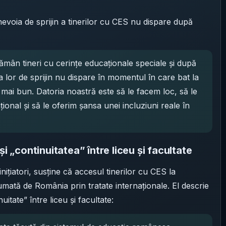
oia de sprijin a tinerilor cu CES nu dispare după
rămân tineri cu cerinţe educaţionale speciale şi după
 lor de sprijin nu dispare în momentul în care bat la
r mai bun. Datoria noastră este să le facem loc, să le
onal şi să le oferim şansa unei incluziuni reale în
i „continuitatea” între liceu și facultate
ițiatori, susține că accesul tinerilor cu CES la
umată de România prin tratate internaționale. El descrie
uitate” între liceu și facultate: