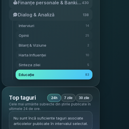
Finanțe personale & Banking
430
Dialog & Analiză
138
Interviuri
14
Opinii
25
Bilanț & Viziune
2
Harta Influenței
10
Sinteza zilei
5
Educație
83
Top taguri
24h
7 zile
30 zile
Cele mai urmărite subiecte din știrile publicate în
ultimele 24 de ore
.
Nu sunt încă suficiente taguri asociate
articolelor publicate în intervalul selectat.