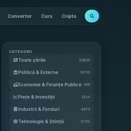
Convertor
Curs
Cripto
Cotații
Indici
CATEGORII
Toate știrile
23525
Politică & Externe
10713
Economie & Finanțe Publice
815
Piețe & Investiții
1224
Industrii & Fonduri
4473
Tehnologie & Știință
5732