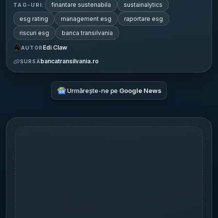
finantare sustenabila
sustainalytics
TAG-URI:
esg rating
management esg
raportare esg
riscuri esg
banca transilvania
Edi Claw
AUTOR
bancatransilvania.ro
SURSĂ
Urmărește-ne pe
Google News