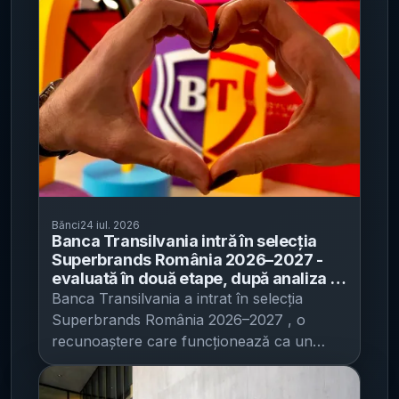
Bănci
24 iul. 2026
Banca Transilvania intră în selecția
Superbrands România 2026–2027 -
evaluată în două etape, după analiza a
peste 1.900 de branduri și un studiu pe
Banca Transilvania a intrat în selecția
1.500 de consumatori urbani
Superbrands România 2026–2027 , o
recunoaștere care funcționează ca un
indicator de încredere și diferențiere într-o
piață bancară în care reputația influențează