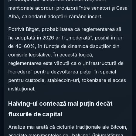
menționate acorduri provizorii între senatori și Casa
Albă, calendarul adoptării rămâne incert.
Potrivit Bitget, probabilitatea ca reglementarea să
fie adoptată în 2026 ar fi „moderată”, posibil în jur
de 40–60%, în funcție de dinamica discuțiilor din
comisiile legislative. În această logică,
reglementarea este văzută ca o „infrastructură de
încredere” pentru dezvoltarea pieței, în special
pentru custodie, stablecoin-uri, tokenizare și acces
instituțional.
Halving-ul contează mai puțin decât
fluxurile de capital
Analiza mai arată că ciclurile tradiționale ale Bitcoin,
asociate evenimentelor de „halving” (înjumătățirea