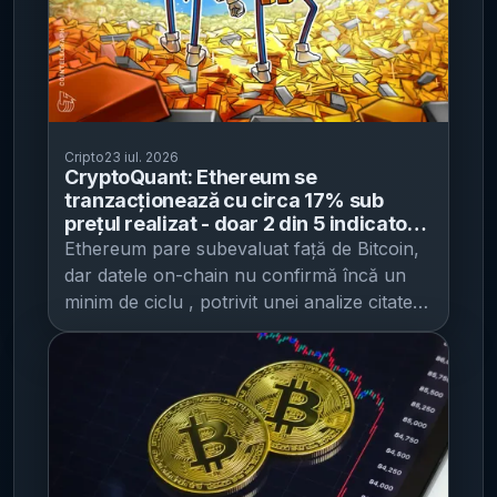
Cripto
23 iul. 2026
CryptoQuant: Ethereum se
tranzacționează cu circa 17% sub
prețul realizat - doar 2 din 5 indicatori
de „bottom” față de Bitcoin sunt
Ethereum pare subevaluat față de Bitcoin,
confirmați
dar datele on-chain nu confirmă încă un
minim de ciclu , potrivit unei analize citate
de Cointelegraph . CryptoQuant arată că,
deși mai mulți indicatori se îmbunătățesc,
doar două din cinci semnale urmărite de
companie au atins niveluri asociate istoric
cu o inversare de trend. CryptoQuant
spune că Ether (ETH) se tranzacționează
cu aproximativ 17% sub „prețul realizat”