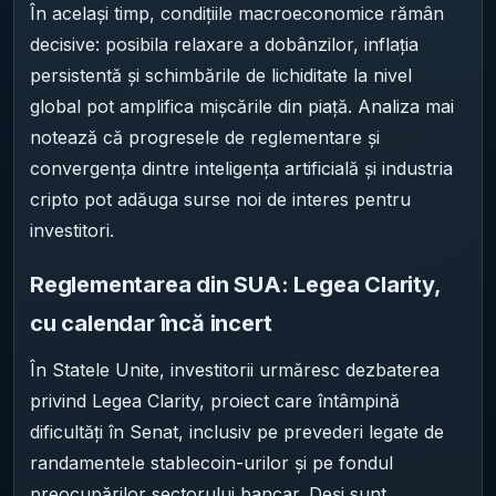
În același timp, condițiile macroeconomice rămân
decisive: posibila relaxare a dobânzilor, inflația
persistentă și schimbările de lichiditate la nivel
global pot amplifica mișcările din piață. Analiza mai
notează că progresele de reglementare și
convergența dintre inteligența artificială și industria
cripto pot adăuga surse noi de interes pentru
investitori.
Reglementarea din SUA: Legea Clarity,
cu calendar încă incert
În Statele Unite, investitorii urmăresc dezbaterea
privind Legea Clarity, proiect care întâmpină
dificultăți în Senat, inclusiv pe prevederi legate de
randamentele stablecoin-urilor și pe fondul
preocupărilor sectorului bancar. Deși sunt