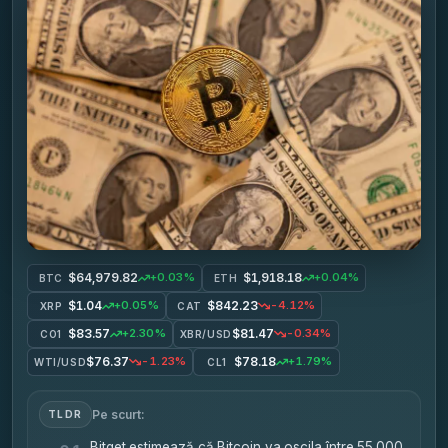
$64,979.82
$1,918.18
+0.03%
+0.04%
BTC
ETH
$1.04
$842.23
+0.05%
-4.12%
XRP
CAT
$83.57
$81.47
+2.30%
-0.34%
CO1
XBR/USD
$76.37
$78.18
-1.23%
+1.79%
WTI/USD
CL1
Pe scurt:
TLDR
Bitget estimează că Bitcoin va oscila între 55.000