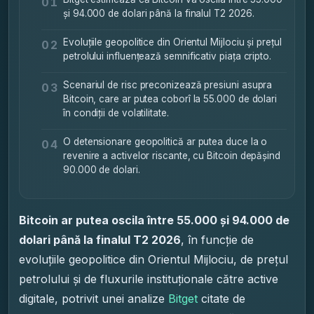
01
și 94.000 de dolari până la finalul T2 2026.
Evoluțiile geopolitice din Orientul Mijlociu și prețul
02
petrolului influențează semnificativ piața cripto.
Scenariul de risc preconizează presiuni asupra
03
Bitcoin, care ar putea coborî la 55.000 de dolari
în condiții de volatilitate.
O detensionare geopolitică ar putea duce la o
04
revenire a activelor riscante, cu Bitcoin depășind
90.000 de dolari.
Bitcoin ar putea oscila între 55.000 și 94.000 de
dolari până la finalul T2 2026
, în funcție de
evoluțiile geopolitice din Orientul Mijlociu, de prețul
petrolului și de fluxurile instituționale către active
digitale, potrivit unei analize
Bitget
citate de