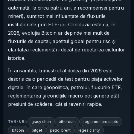
automată, la circa patru ani, a recompensei pentru
mineri), sunt tot mai influențate de fluxurile
instituționale prin ETF-uri. Concluzia este că, în
2026, evoluția Bitcoin ar depinde mai mult de
fluxurile de capital, apetitul global pentru risc și
claritatea reglementării decât de repetarea ciclurilor
istorice.
În ansamblu, trimestrul al doilea din 2026 este
descris ca o perioadă de test pentru piața activelor
digitale, în care geopolitica, petrolul, fluxurile ETF,
reglementarea și condițiile macro pot genera atât
presiuni de scădere, cât și reveniri rapide.
gracy chen
ethereum
reglementare cripto
TAG-URI:
bitcoin
bitget
petrol brent
legea clarity