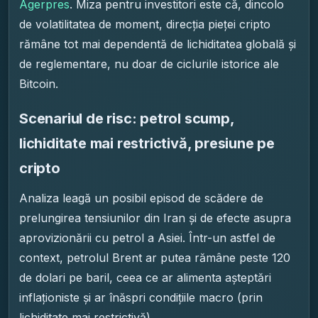
Agerpres
. Miza pentru investitori este că, dincolo
de volatilitatea de moment, direcția pieței cripto
rămâne tot mai dependentă de lichiditatea globală și
de reglementare, nu doar de ciclurile istorice ale
Bitcoin.
Scenariul de risc: petrol scump,
lichiditate mai restrictivă, presiune pe
cripto
Analiza leagă un posibil episod de scădere de
prelungirea tensiunilor din Iran și de efecte asupra
aprovizionării cu petrol a Asiei. Într-un astfel de
context, petrolul Brent ar putea rămâne peste 120
de dolari pe baril, ceea ce ar alimenta așteptări
inflaționiste și ar înăspri condițiile macro (prin
lichiditate mai restrictivă).