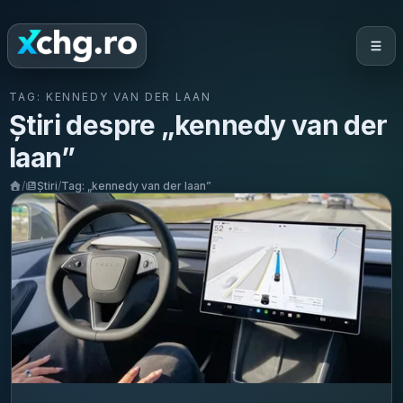
TAG:
KENNEDY VAN DER LAAN
Știri despre „
kennedy van der
laan
”
/
Știri
/
Tag: „
kennedy van der laan
”